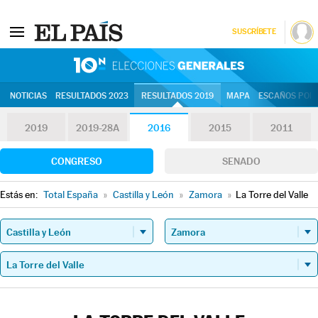
SUSCRÍBETE
10N | Eleccion
NOTICIAS
RESULTADOS 2023
RESULTADOS 2019
MAPA
ESCAÑOS POR 
2019
2019-28A
2016
2015
2011
CONGRESO
SENADO
Estás en:
Total España
»
Castilla y León
»
Zamora
»
La Torre del Valle