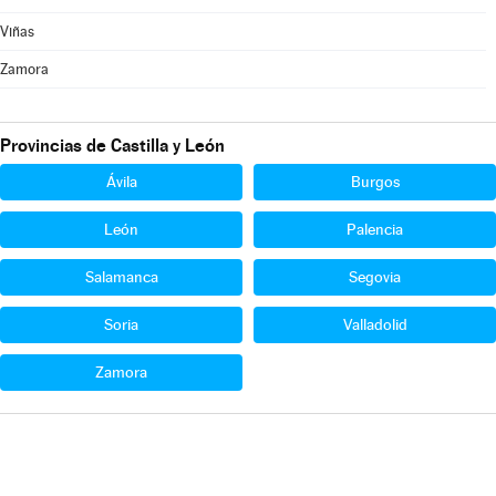
Viñas
Zamora
Provincias de Castilla y León
Ávila
Burgos
León
Palencia
Salamanca
Segovia
Soria
Valladolid
Zamora