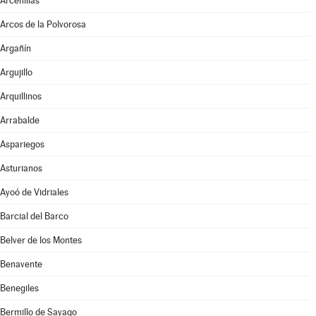
Arcenillas
Arcos de la Polvorosa
Argañín
Argujillo
Arquillinos
Arrabalde
Aspariegos
Asturianos
Ayoó de Vidriales
Barcial del Barco
Belver de los Montes
Benavente
Benegiles
Bermillo de Sayago