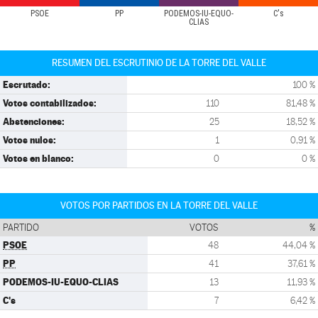
PSOE
PP
PODEMOS-IU-EQUO-
C's
CLIAS
RESUMEN DEL ESCRUTINIO DE LA TORRE DEL VALLE
Escrutado:
100 %
Votos contabilizados:
110
81,48 %
Abstenciones:
25
18,52 %
Votos nulos:
1
0,91 %
Votos en blanco:
0
0 %
VOTOS POR PARTIDOS EN LA TORRE DEL VALLE
PARTIDO
VOTOS
%
PSOE
48
44,04 %
PP
41
37,61 %
PODEMOS-IU-EQUO-CLIAS
13
11,93 %
C's
7
6,42 %