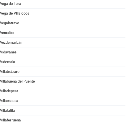
Vega de Tera
Vega de Villalobos
Vegalatrave
Venialbo
Vezdemarbán
Vidayanes
Videmala
Villabrázaro
Villabuena del Puente
Villadepera
Villaescusa
Villafáfila
Villaferrueña