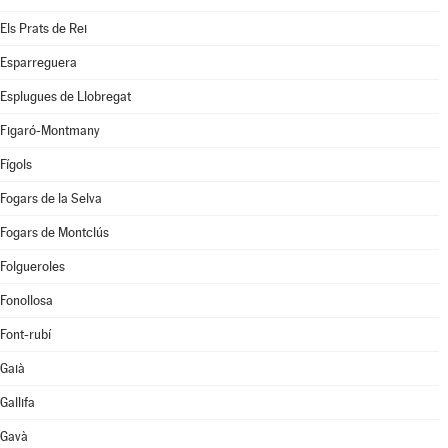
Els Prats de Rei
Esparreguera
Esplugues de Llobregat
Figaró-Montmany
Fígols
Fogars de la Selva
Fogars de Montclús
Folgueroles
Fonollosa
Font-rubí
Gaià
Gallifa
Gavà