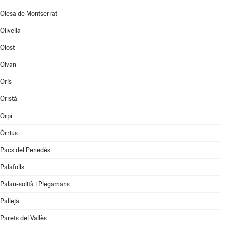
Olesa de Montserrat
Olivella
Olost
Olvan
Orís
Oristà
Orpí
Òrrius
Pacs del Penedès
Palafolls
Palau-solità i Plegamans
Pallejà
Parets del Vallès