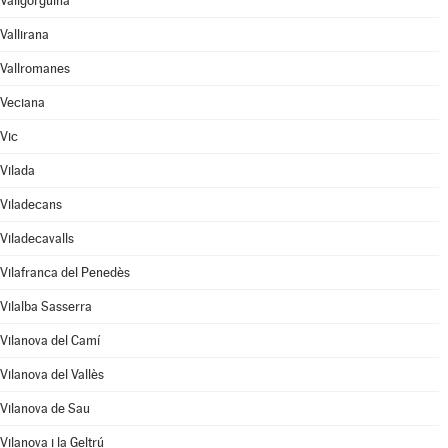
Vallgorguina
Vallirana
Vallromanes
Veciana
Vic
Vilada
Viladecans
Viladecavalls
Vilafranca del Penedès
Vilalba Sasserra
Vilanova del Camí
Vilanova del Vallès
Vilanova de Sau
Vilanova i la Geltrú