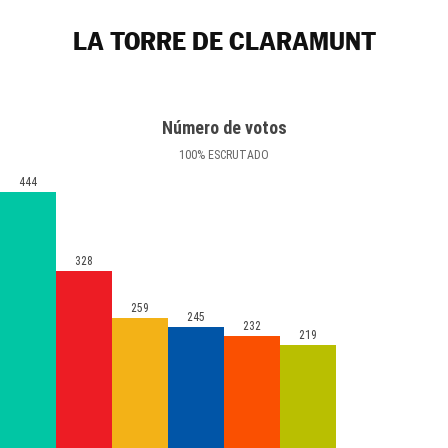
LA TORRE DE CLARAMUNT
Número de votos
100
%
ESCRUTADO
444
328
259
245
232
219