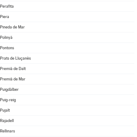
Perafita
Piera
Pineda de Mar
Polinyà
Pontons
Prats de Lluçanès
Premià de Dalt
Premià de Mar
Puigdàlber
Puig-reig
Pujalt
Rajadell
Rellinars