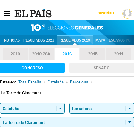
SUSCRÍBETE
10N | Eleccion
NOTICIAS
RESULTADOS 2023
RESULTADOS 2019
MAPA
ESCAÑOS POR 
2019
2019-28A
2016
2015
2011
CONGRESO
SENADO
Estás en:
Total España
»
Cataluña
»
Barcelona
»
La Torre de Claramunt