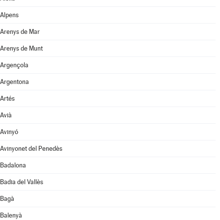
Alpens
Arenys de Mar
Arenys de Munt
Argençola
Argentona
Artés
Avià
Avinyó
Avinyonet del Penedès
Badalona
Badia del Vallès
Bagà
Balenyà