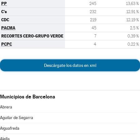
PP
245
13,63 %
C's
232
12,91 %
CDC
219
12,19 %
PACMA
45
2,5 %
RECORTES CERO-GRUPO VERDE
7
0,39 %
PCPC
4
0,22 %
Descárgate los datos en xml
Municipios de Barcelona
Abrera
Aguilar de Segarra
Aiguafreda
Alella