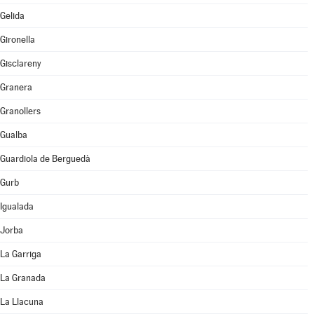
Gelida
Gironella
Gisclareny
Granera
Granollers
Gualba
Guardiola de Berguedà
Gurb
Igualada
Jorba
La Garriga
La Granada
La Llacuna