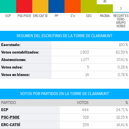
45
7
ECP
PSC-PSOE
ERC-CATSÍ
PP
C's
CDC
PACMA
RECORTES
CERO-
GRUPO
VERDE
RESUMEN DEL ESCRUTINIO DE LA TORRE DE CLARAMUNT
Escrutado:
100 %
Votos contabilizados:
1.802
62,59 %
Abstenciones:
1.077
37,41 %
Votos nulos:
5
0,28 %
Votos en blanco:
14
0,78 %
VOTOS POR PARTIDOS EN LA TORRE DE CLARAMUNT
PARTIDO
VOTOS
%
ECP
444
24,71 %
PSC-PSOE
328
18,25 %
ERC-CATSÍ
259
14,41 %