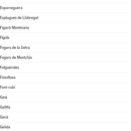
Esparreguera
Esplugues de Llobregat
Figaró-Montmany
Fígols
Fogars de la Selva
Fogars de Montclús
Folgueroles
Fonollosa
Font-rubí
Gaià
Gallifa
Gavà
Gelida