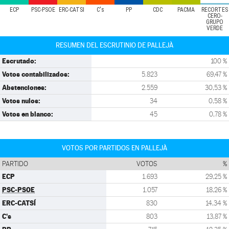
ECP
PSC-PSOE
ERC-CATSÍ
C's
PP
CDC
PACMA
RECORTES
CERO-
GRUPO
VERDE
RESUMEN DEL ESCRUTINIO DE PALLEJÀ
Escrutado:
100 %
Votos contabilizados:
5.823
69,47 %
Abstenciones:
2.559
30,53 %
Votos nulos:
34
0,58 %
Votos en blanco:
45
0,78 %
VOTOS POR PARTIDOS EN PALLEJÀ
PARTIDO
VOTOS
%
ECP
1.693
29,25 %
PSC-PSOE
1.057
18,26 %
ERC-CATSÍ
830
14,34 %
C's
803
13,87 %