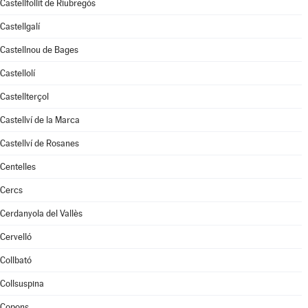
Castellfollit de Riubregós
Castellgalí
Castellnou de Bages
Castellolí
Castellterçol
Castellví de la Marca
Castellví de Rosanes
Centelles
Cercs
Cerdanyola del Vallès
Cervelló
Collbató
Collsuspina
Copons