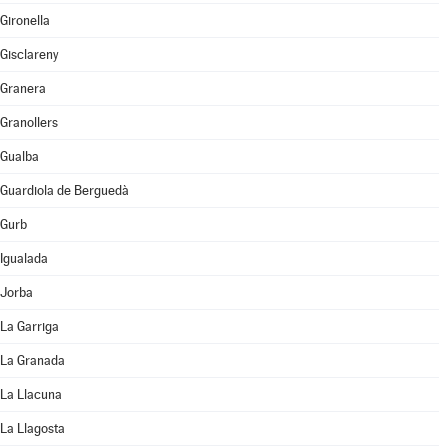
Gironella
Gisclareny
Granera
Granollers
Gualba
Guardiola de Berguedà
Gurb
Igualada
Jorba
La Garriga
La Granada
La Llacuna
La Llagosta