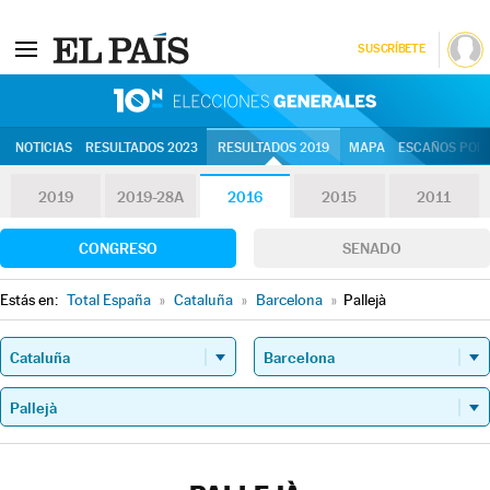
SUSCRÍBETE
10N | Eleccion
NOTICIAS
RESULTADOS 2023
RESULTADOS 2019
MAPA
ESCAÑOS POR 
2019
2019-28A
2016
2015
2011
CONGRESO
SENADO
Estás en:
Total España
»
Cataluña
»
Barcelona
»
Pallejà