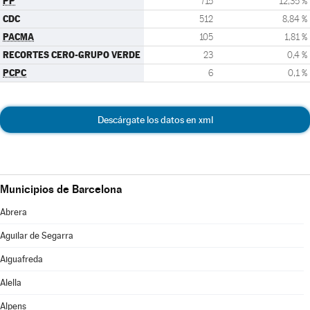
PP
715
12,35 %
CDC
512
8,84 %
PACMA
105
1,81 %
RECORTES CERO-GRUPO VERDE
23
0,4 %
PCPC
6
0,1 %
Descárgate los datos en xml
Municipios de Barcelona
Abrera
Aguilar de Segarra
Aiguafreda
Alella
Alpens