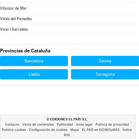
Vilassar de Mar
Vilobí del Penedès
Viver i Serrateix
Provincias de Cataluña
Barcelona
Girona
Lleida
Tarragona
EDICIONES EL PAÍS S.L.
©
Contacto
Venta de contenidos
Publicidad
Aviso legal
Política de privacidad
Política cookies
Configuración de cookies
Mapa
EL PAÍS en KIOSKOyMÁS
Índice
RSS