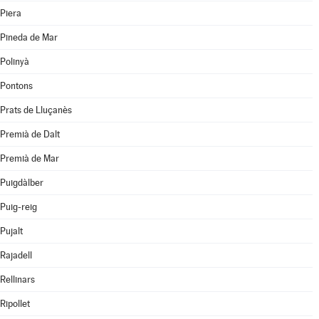
Piera
Pineda de Mar
Polinyà
Pontons
Prats de Lluçanès
Premià de Dalt
Premià de Mar
Puigdàlber
Puig-reig
Pujalt
Rajadell
Rellinars
Ripollet