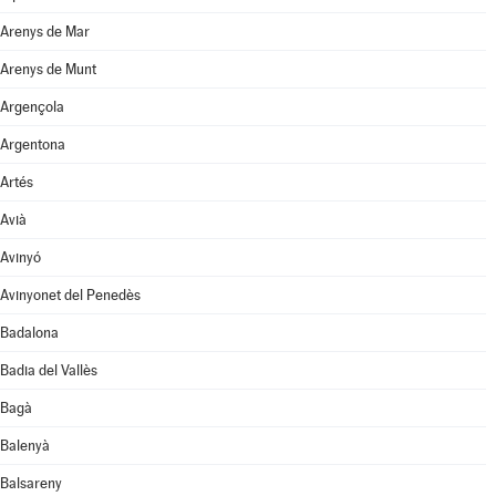
Arenys de Mar
Arenys de Munt
Argençola
Argentona
Artés
Avià
Avinyó
Avinyonet del Penedès
Badalona
Badia del Vallès
Bagà
Balenyà
Balsareny