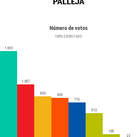
PALLEJÀ
Número de votos
100
%
ESCRUTADO
1.693
1.057
830
803
715
512
105
23