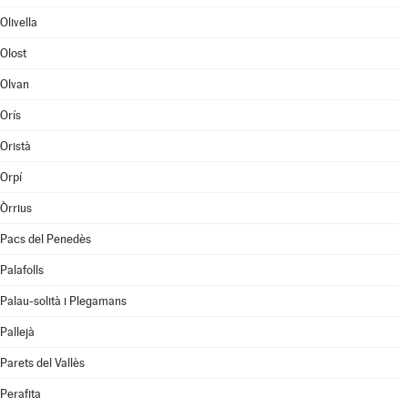
Olivella
Olost
Olvan
Orís
Oristà
Orpí
Òrrius
Pacs del Penedès
Palafolls
Palau-solità i Plegamans
Pallejà
Parets del Vallès
Perafita