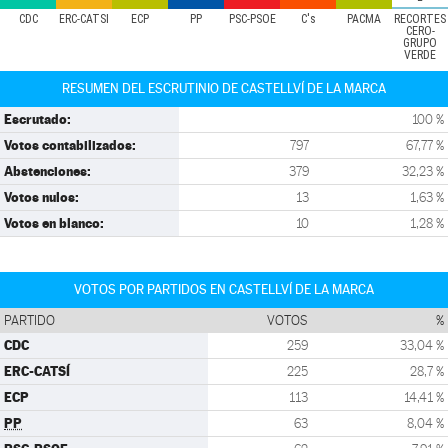
CDC
ERC-CATSÍ
ECP
PP
PSC-PSOE
C's
PACMA
RECORTES
CERO-
GRUPO
VERDE
RESUMEN DEL ESCRUTINIO DE CASTELLVÍ DE LA MARCA
Escrutado:
100 %
Votos contabilizados:
797
67,77 %
Abstenciones:
379
32,23 %
Votos nulos:
13
1,63 %
Votos en blanco:
10
1,28 %
VOTOS POR PARTIDOS EN CASTELLVÍ DE LA MARCA
PARTIDO
VOTOS
%
CDC
259
33,04 %
ERC-CATSÍ
225
28,7 %
ECP
113
14,41 %
PP
63
8,04 %