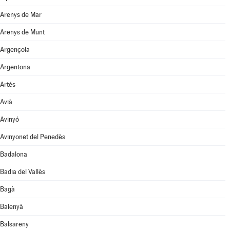
Arenys de Mar
Arenys de Munt
Argençola
Argentona
Artés
Avià
Avinyó
Avinyonet del Penedès
Badalona
Badia del Vallès
Bagà
Balenyà
Balsareny