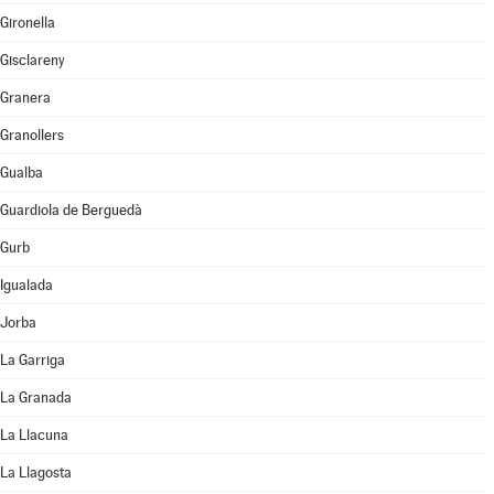
Gironella
Gisclareny
Granera
Granollers
Gualba
Guardiola de Berguedà
Gurb
Igualada
Jorba
La Garriga
La Granada
La Llacuna
La Llagosta