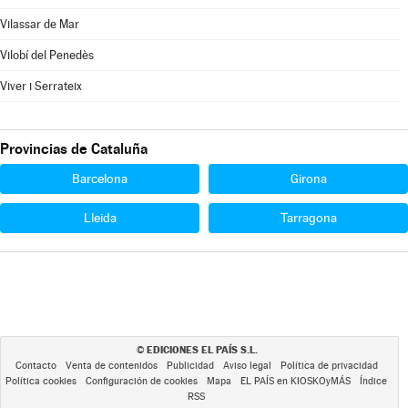
Vilassar de Mar
Vilobí del Penedès
Viver i Serrateix
Provincias de Cataluña
Barcelona
Girona
Lleida
Tarragona
EDICIONES EL PAÍS S.L.
©
Contacto
Venta de contenidos
Publicidad
Aviso legal
Política de privacidad
Política cookies
Configuración de cookies
Mapa
EL PAÍS en KIOSKOyMÁS
Índice
RSS