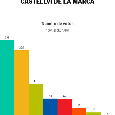
CASTELLVÍ DE LA MARCA
Número de votos
100
%
ESCRUTADO
259
225
113
63
62
32
17
2