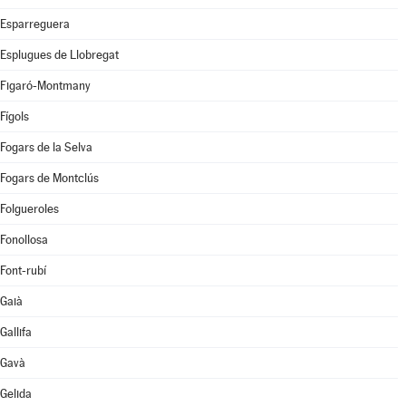
Esparreguera
Esplugues de Llobregat
Figaró-Montmany
Fígols
Fogars de la Selva
Fogars de Montclús
Folgueroles
Fonollosa
Font-rubí
Gaià
Gallifa
Gavà
Gelida