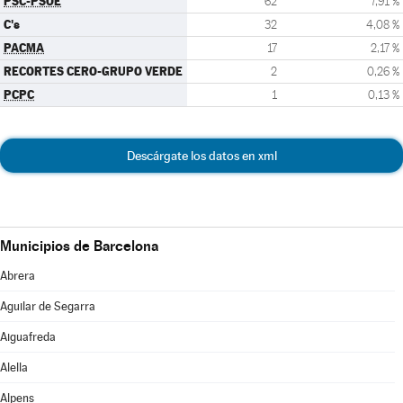
PSC-PSOE
62
7,91 %
C's
32
4,08 %
PACMA
17
2,17 %
RECORTES CERO-GRUPO VERDE
2
0,26 %
PCPC
1
0,13 %
Descárgate los datos en xml
Municipios de Barcelona
Abrera
Aguilar de Segarra
Aiguafreda
Alella
Alpens