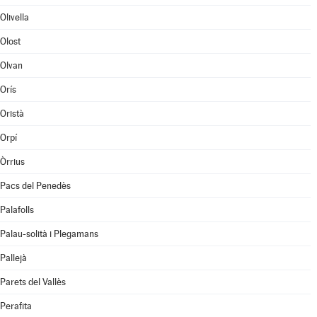
Olivella
Olost
Olvan
Orís
Oristà
Orpí
Òrrius
Pacs del Penedès
Palafolls
Palau-solità i Plegamans
Pallejà
Parets del Vallès
Perafita