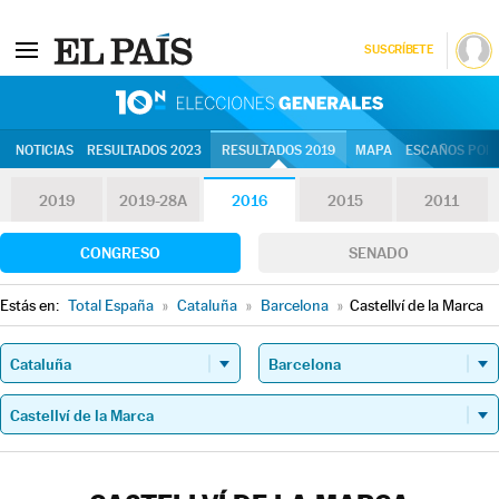
SUSCRÍBETE
10N | Eleccion
NOTICIAS
RESULTADOS 2023
RESULTADOS 2019
MAPA
ESCAÑOS POR 
2019
2019-28A
2016
2015
2011
CONGRESO
SENADO
Estás en:
Total España
»
Cataluña
»
Barcelona
»
Castellví de la Marca