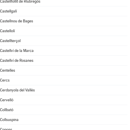
Castellfollit de Riubregós
Castellgalí
Castellnou de Bages
Castellolí
Castellterçol
Castellví de la Marca
Castellví de Rosanes
Centelles
Cercs
Cerdanyola del Vallès
Cervelló
Collbató
Collsuspina
Copons