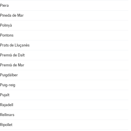
Piera
Pineda de Mar
Polinyà
Pontons
Prats de Lluçanès
Premià de Dalt
Premià de Mar
Puigdàlber
Puig-reig
Pujalt
Rajadell
Rellinars
Ripollet