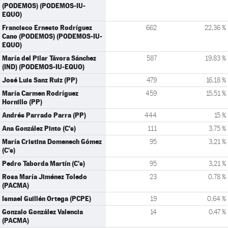
(PODEMOS) (PODEMOS-IU-
EQUO)
Francisco Ernesto Rodríguez
662
22,36 %
Cano (PODEMOS) (PODEMOS-IU-
EQUO)
María del Pilar Távora Sánchez
587
19,83 %
(IND) (PODEMOS-IU-EQUO)
José Luis Sanz Ruiz (PP)
479
16,18 %
María Carmen Rodríguez
459
15,51 %
Hornillo (PP)
Andrés Parrado Parra (PP)
444
15 %
Ana González Pinto (C's)
111
3,75 %
María Cristina Domenech Gómez
95
3,21 %
(C's)
Pedro Taborda Martín (C's)
95
3,21 %
Rosa María Jiménez Toledo
23
0,78 %
(PACMA)
Ismael Guillén Ortega (PCPE)
19
0,64 %
Gonzalo González Valencia
14
0,47 %
(PACMA)