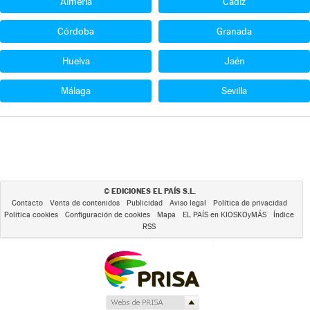
Almería
Cádiz
Córdoba
Granada
Huelva
Jaén
Málaga
Sevilla
EDICIONES EL PAÍS S.L.
©
Contacto
Venta de contenidos
Publicidad
Aviso legal
Política de privacidad
Política cookies
Configuración de cookies
Mapa
EL PAÍS en KIOSKOyMÁS
Índice
RSS