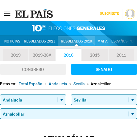
SUSCRÍBETE
10N | Eleccion
NOTICIAS
RESULTADOS 2023
RESULTADOS 2019
MAPA
ESCAÑOS POR 
2019
2019-28A
2016
2015
2011
CONGRESO
SENADO
Estás en:
Total España
»
Andalucía
»
Sevilla
»
Aznalcóllar