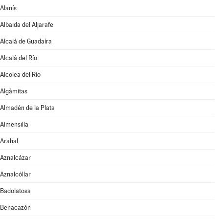
Alanís
Albaida del Aljarafe
Alcalá de Guadaíra
Alcalá del Río
Alcolea del Río
Algámitas
Almadén de la Plata
Almensilla
Arahal
Aznalcázar
Aznalcóllar
Badolatosa
Benacazón