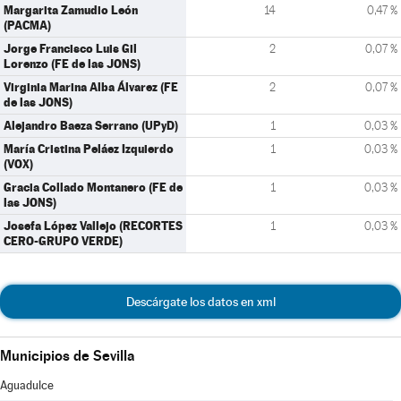
Margarita Zamudio León
14
0,47 %
(PACMA)
Jorge Francisco Luis Gil
2
0,07 %
Lorenzo (FE de las JONS)
Virginia Marina Alba Álvarez (FE
2
0,07 %
de las JONS)
Alejandro Baeza Serrano (UPyD)
1
0,03 %
María Cristina Peláez Izquierdo
1
0,03 %
(VOX)
Gracia Collado Montanero (FE de
1
0,03 %
las JONS)
Josefa López Vallejo (RECORTES
1
0,03 %
CERO-GRUPO VERDE)
Descárgate los datos en xml
Municipios de Sevilla
Aguadulce