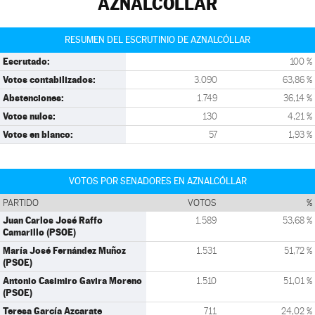
AZNALCÓLLAR
RESUMEN DEL ESCRUTINIO DE AZNALCÓLLAR
Escrutado:
100 %
Votos contabilizados:
3.090
63,86 %
Abstenciones:
1.749
36,14 %
Votos nulos:
130
4,21 %
Votos en blanco:
57
1,93 %
VOTOS POR SENADORES EN AZNALCÓLLAR
PARTIDO
VOTOS
%
Juan Carlos José Raffo
1.589
53,68 %
Camarillo (PSOE)
María José Fernández Muñoz
1.531
51,72 %
(PSOE)
Antonio Casimiro Gavira Moreno
1.510
51,01 %
(PSOE)
Teresa García Azcarate
711
24,02 %