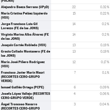
(PACMA)
Alejandro Baeza Serrano (UPyD)
22
0,32 %
María Cristina Peláez Izquierdo
15
0,22 %
(VOX)
Jorge Francisco Luis Gil
14
0,2 %
Lorenzo (FE de las JONS)
Virginia Marina Alba Álvarez (FE
14
0,2 %
de las JONS)
Joaquín Cortés Robledo (VOX)
13
0,19 %
Gracia Collado Montanero (FE de
13
0,19 %
las JONS)
María José Piñero Rodríguez
12
0,17 %
(VOX)
Francisco Javier Marín Mauri
7
0,1 %
(RECORTES CERO-GRUPO
VERDE)
Ismael Guillén Ortega (PCPE)
6
0,09 %
Josefa López Vallejo (RECORTES
4
0,06 %
CERO-GRUPO VERDE)
Ángel Troncoso Navarro
3
0,04 %
(RECORTES CERO-GRUPO