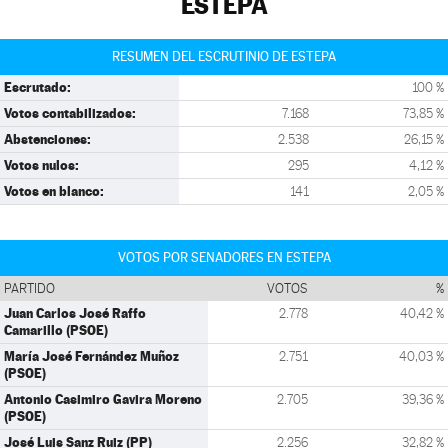
ESTEPA
RESUMEN DEL ESCRUTINIO DE ESTEPA
Escrutado:
100 %
Votos contabilizados:
7.168
73,85 %
Abstenciones:
2.538
26,15 %
Votos nulos:
295
4,12 %
Votos en blanco:
141
2,05 %
VOTOS POR SENADORES EN ESTEPA
PARTIDO
VOTOS
%
Juan Carlos José Raffo
2.778
40,42 %
Camarillo (PSOE)
María José Fernández Muñoz
2.751
40,03 %
(PSOE)
Antonio Casimiro Gavira Moreno
2.705
39,36 %
(PSOE)
José Luis Sanz Ruiz (PP)
2.256
32,82 %