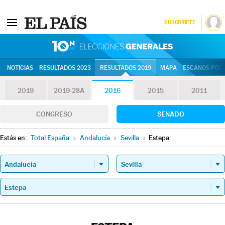
SUSCRÍBETE
10N | Eleccion
NOTICIAS
RESULTADOS 2023
RESULTADOS 2019
MAPA
ESCAÑOS POR 
2019
2019-28A
2016
2015
2011
CONGRESO
SENADO
Estás en:
Total España
»
Andalucía
»
Sevilla
»
Estepa