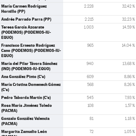
María Carmen Rodríguez
2.228
32,42 %
Hornillo (PP)
Andrés Parrado Parra (PP)
2.215
32,23 %
Teresa García Azcarate
1.003
14,59 %
(PODEMOS) (PODEMOS-IU-
EQUO)
Francisco Ernesto Rodríguez
965
14,04 %
Cano (PODEMOS) (PODEMOS-IU-
EQUO)
María del Pilar Távora Sánchez
940
13,68 %
(IND) (PODEMOS-IU-EQUO)
Ana González Pinto (C's)
609
8,86 %
María Cristina Domenech Gómez
568
8,26 %
(C's)
Pedro Taborda Martín (C's)
545
7,93 %
Rosa María Jiménez Toledo
108
1,57 %
(PACMA)
Gonzalo González Valencia
81
1,18 %
(PACMA)
Margarita Zamudio León
72
1,05 %