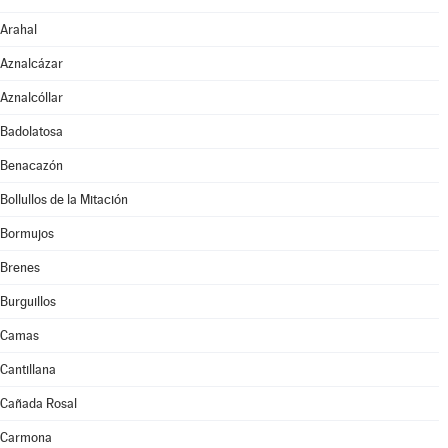
Arahal
Aznalcázar
Aznalcóllar
Badolatosa
Benacazón
Bollullos de la Mitación
Bormujos
Brenes
Burguillos
Camas
Cantillana
Cañada Rosal
Carmona