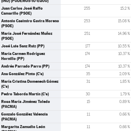
(IND) (PODEMOS-IU-EQUO)
Juan Carlos José Raffo
255
15,2 %
Camarillo (PSOE)
Antonio Casimiro Gavira Moreno
253
15,08 %
(PSOE)
María José Fernández Muñoz
251
14,96 %
(PSOE)
José Luis Sanz Ruiz (PP)
177
10,55 %
María Carmen Rodríguez
174
10,37 %
Hornillo (PP)
Andrés Parrado Parra (PP)
174
10,37 %
Ana González Pinto (C's)
35
2,09 %
María Cristina Domenech Gómez
31
1,85 %
(C's)
Pedro Taborda Martín (C's)
30
1,79 %
Rosa María Jiménez Toledo
15
0,89 %
(PACMA)
Gonzalo González Valencia
11
0,66 %
(PACMA)
Margarita Zamudio León
11
0,66 %