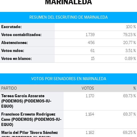
MARINALEDA
RESUMEN DEL ESCRUTINIO DE MARINALEDA
Escrutado:
100 %
Votos contabilizados:
1.739
79,23 %
Abstenciones:
456
20,77 %
Votos nulos:
61
3,51 %
Votos en blanco:
15
0,89 %
VOTOS POR SENADORES EN MARINALEDA
PARTIDO
VOTOS
%
Teresa García Azcarate
1.170
69,73 %
(PODEMOS) (PODEMOS-IU-
EQUO)
Francisco Ernesto Rodríguez
1.164
69,37 %
Cano (PODEMOS) (PODEMOS-IU-
EQUO)
María del Pilar Távora Sánchez
1.162
69,25 %