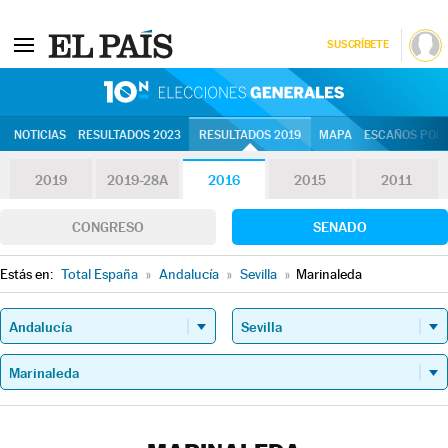
SUSCRÍBETE
10N | Eleccion
NOTICIAS
RESULTADOS 2023
RESULTADOS 2019
MAPA
ESCAÑOS POR 
2019
2019-28A
2016
2015
2011
CONGRESO
SENADO
Estás en:
Total España
»
Andalucía
»
Sevilla
»
Marinaleda