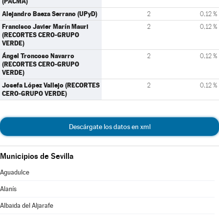
(PACMA)
Alejandro Baeza Serrano (UPyD)
2
0,12 %
Francisco Javier Marín Mauri
2
0,12 %
(RECORTES CERO-GRUPO
VERDE)
Ángel Troncoso Navarro
2
0,12 %
(RECORTES CERO-GRUPO
VERDE)
Josefa López Vallejo (RECORTES
2
0,12 %
CERO-GRUPO VERDE)
Descárgate los datos en xml
Municipios de Sevilla
Aguadulce
Alanís
Albaida del Aljarafe