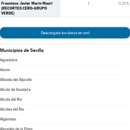
Francisco Javier Marín Mauri
1
0,29 %
(RECORTES CERO-GRUPO
VERDE)
Descárgate los datos en xml
Municipios de Sevilla
Aguadulce
Alanís
Albaida del Aljarafe
Alcalá de Guadaíra
Alcalá del Río
Alcolea del Río
Algámitas
Almadén de la Plata