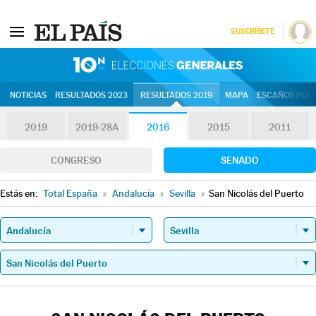
SUSCRÍBETE
10N | Eleccion
NOTICIAS
RESULTADOS 2023
RESULTADOS 2019
MAPA
ESCAÑOS POR 
2019
2019-28A
2016
2015
2011
CONGRESO
SENADO
Estás en:
Total España
»
Andalucía
»
Sevilla
»
San Nicolás del Puerto