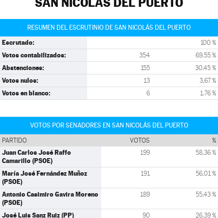
SAN NICOLÁS DEL PUERTO
RESUMEN DEL ESCRUTINIO DE SAN NICOLÁS DEL PUERTO
Escrutado:
100 %
Votos contabilizados:
354
69,55 %
Abstenciones:
155
30,45 %
Votos nulos:
13
3,67 %
Votos en blanco:
6
1,76 %
VOTOS POR SENADORES EN SAN NICOLÁS DEL PUERTO
PARTIDO
VOTOS
%
Juan Carlos José Raffo
199
58,36 %
Camarillo (PSOE)
María José Fernández Muñoz
191
56,01 %
(PSOE)
Antonio Casimiro Gavira Moreno
189
55,43 %
(PSOE)
José Luis Sanz Ruiz (PP)
90
26,39 %