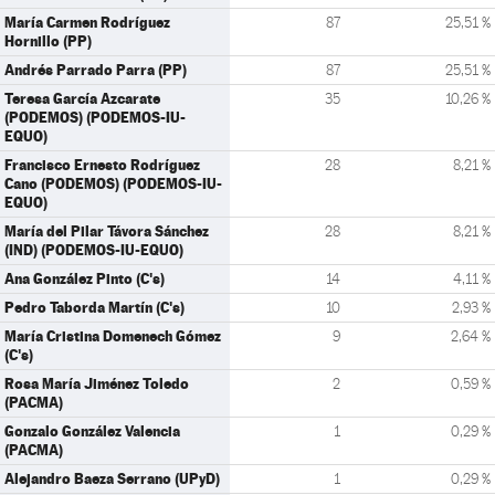
María Carmen Rodríguez
87
25,51 %
Hornillo (PP)
Andrés Parrado Parra (PP)
87
25,51 %
Teresa García Azcarate
35
10,26 %
(PODEMOS) (PODEMOS-IU-
EQUO)
Francisco Ernesto Rodríguez
28
8,21 %
Cano (PODEMOS) (PODEMOS-IU-
EQUO)
María del Pilar Távora Sánchez
28
8,21 %
(IND) (PODEMOS-IU-EQUO)
Ana González Pinto (C's)
14
4,11 %
Pedro Taborda Martín (C's)
10
2,93 %
María Cristina Domenech Gómez
9
2,64 %
(C's)
Rosa María Jiménez Toledo
2
0,59 %
(PACMA)
Gonzalo González Valencia
1
0,29 %
(PACMA)
Alejandro Baeza Serrano (UPyD)
1
0,29 %