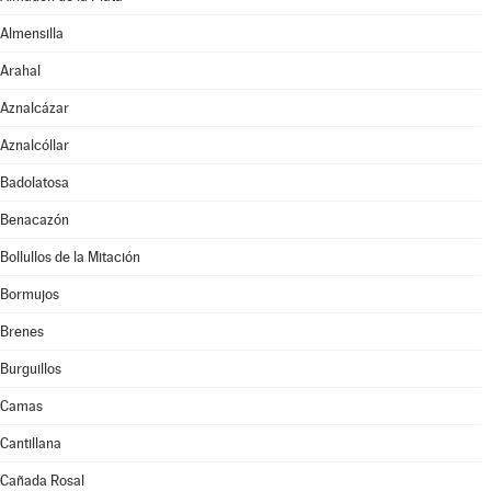
Almensilla
Arahal
Aznalcázar
Aznalcóllar
Badolatosa
Benacazón
Bollullos de la Mitación
Bormujos
Brenes
Burguillos
Camas
Cantillana
Cañada Rosal