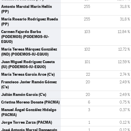
Antonio Marcial Marín Hellín
255
31,8 %
(PP)
María Rosario Rodríguez Rueda
255
31,8 %
(PP)
Carmen Fajardo Barba
103
12,84 %
(PODEMOS) (PODEMOS-IU-
EQUO)
María Teresa Márquez González
102
12,72 %
(IND) (PODEMOS-IU-EQUO)
Juan Miguel Rodríguez Cuesta
101
12,59 %
(IU) (PODEMOS-IU-EQUO)
María Teresa García Arce (C's)
22
2,74 %
Francisco Javier Ramón Gómez
20
2,49 %
(C's)
Julián Ramón García (C's)
20
2,49 %
Cristina Moreno Donate (PACMA)
6
0,75 %
Manuel Ángel González Hidalgo
3
0,37 %
(PACMA)
Jorge Torres Zarza (PACMA)
1
0,12 %
José Antonio Marzal Dannequin
1
0,12 %