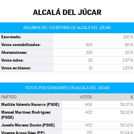
ALCALÁ DEL JÚCAR
RESUMEN DEL ESCRUTINIO DE ALCALÁ DEL JÚCAR
Escrutado:
100 %
Votos contabilizados:
824
80 %
Abstenciones:
206
20 %
Votos nulos:
22
2,67 %
Votos en blanco:
10
1,25 %
VOTOS POR SENADORES EN ALCALÁ DEL JÚCAR
PARTIDO
VOTOS
%
Matilde Valentín Navarro (PSOE)
404
50,37 %
Manuel Martínez Rodríguez
402
50,12 %
(PSOE)
Josefa Moreno Docón (PSOE)
402
50,12 %
Vicente Aroca Sáez (PP)
257
32,04 %