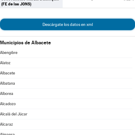
(FE de las JONS)
Descárgate los datos en xml
Municipios de Albacete
Abengibre
Alatoz
Albacete
Albatana
Alborea
Alcadozo
Alcalá del Júcar
Alcaraz
Almansa