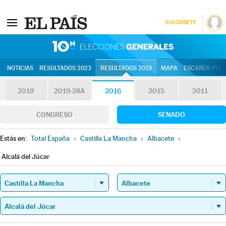
SUSCRÍBETE
10N | Eleccion
NOTICIAS
RESULTADOS 2023
RESULTADOS 2019
MAPA
ESCAÑOS POR 
2019
2019-28A
2016
2015
2011
CONGRESO
SENADO
Estás en:
Total España
»
Castilla La Mancha
»
Albacete
»
Alcalá del Júcar