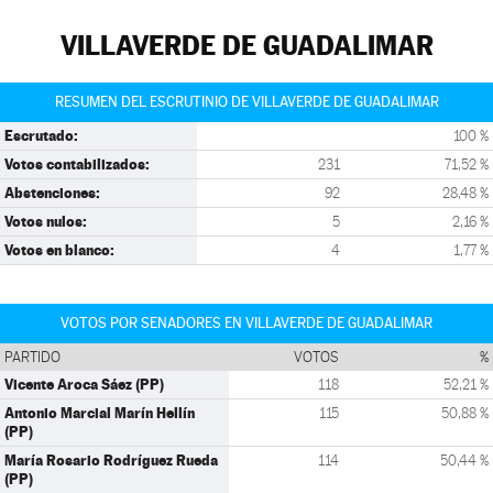
VILLAVERDE DE GUADALIMAR
RESUMEN DEL ESCRUTINIO DE VILLAVERDE DE GUADALIMAR
Escrutado:
100 %
Votos contabilizados:
231
71,52 %
Abstenciones:
92
28,48 %
Votos nulos:
5
2,16 %
Votos en blanco:
4
1,77 %
VOTOS POR SENADORES EN VILLAVERDE DE GUADALIMAR
PARTIDO
VOTOS
%
Vicente Aroca Sáez (PP)
118
52,21 %
Antonio Marcial Marín Hellín
115
50,88 %
(PP)
María Rosario Rodríguez Rueda
114
50,44 %
(PP)