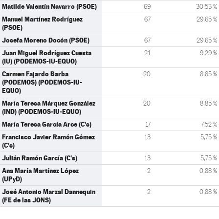
Matilde Valentín Navarro (PSOE)
69
30,53 %
Manuel Martínez Rodríguez
67
29,65 %
(PSOE)
Josefa Moreno Docón (PSOE)
67
29,65 %
Juan Miguel Rodríguez Cuesta
21
9,29 %
(IU) (PODEMOS-IU-EQUO)
Carmen Fajardo Barba
20
8,85 %
(PODEMOS) (PODEMOS-IU-
EQUO)
María Teresa Márquez González
20
8,85 %
(IND) (PODEMOS-IU-EQUO)
María Teresa García Arce (C's)
17
7,52 %
Francisco Javier Ramón Gómez
13
5,75 %
(C's)
Julián Ramón García (C's)
13
5,75 %
Ana María Martínez López
2
0,88 %
(UPyD)
José Antonio Marzal Dannequin
2
0,88 %
(FE de las JONS)