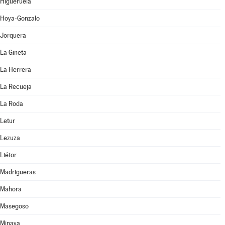
Higueruela
Hoya-Gonzalo
Jorquera
La Gineta
La Herrera
La Recueja
La Roda
Letur
Lezuza
Liétor
Madrigueras
Mahora
Masegoso
Minaya