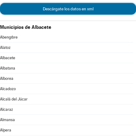
Descárgate los datos en xml
Municipios de Albacete
Abengibre
Alatoz
Albacete
Albatana
Alborea
Alcadozo
Alcalá del Júcar
Alcaraz
Almansa
Alpera