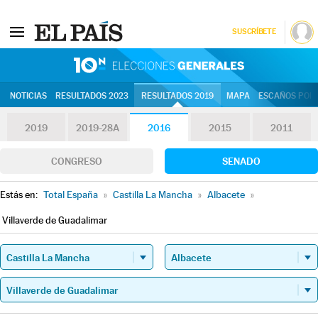
SUSCRÍBETE
10N | Eleccion
NOTICIAS
RESULTADOS 2023
RESULTADOS 2019
MAPA
ESCAÑOS POR 
2019
2019-28A
2016
2015
2011
CONGRESO
SENADO
Estás en:
Total España
»
Castilla La Mancha
»
Albacete
»
Villaverde de Guadalimar