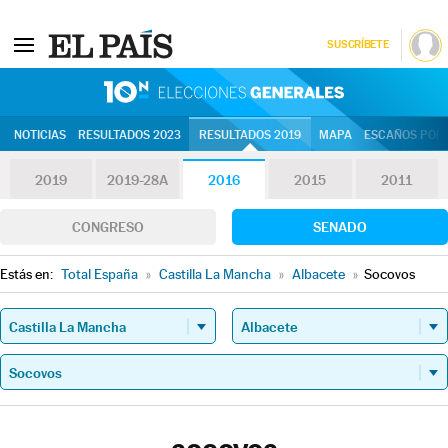
SUSCRÍBETE
10N | Eleccion
NOTICIAS
RESULTADOS 2023
RESULTADOS 2019
MAPA
ESCAÑOS POR 
2019
2019-28A
2016
2015
2011
CONGRESO
SENADO
Estás en:
Total España
»
Castilla La Mancha
»
Albacete
»
Socovos