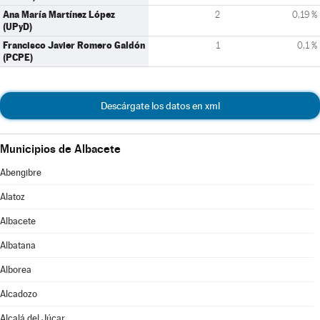
Ana María Martínez López
2
0,19 %
(UPyD)
Francisco Javier Romero Galdón
1
0,1 %
(PCPE)
Descárgate los datos en xml
Municipios de Albacete
Abengibre
Alatoz
Albacete
Albatana
Alborea
Alcadozo
Alcalá del Júcar