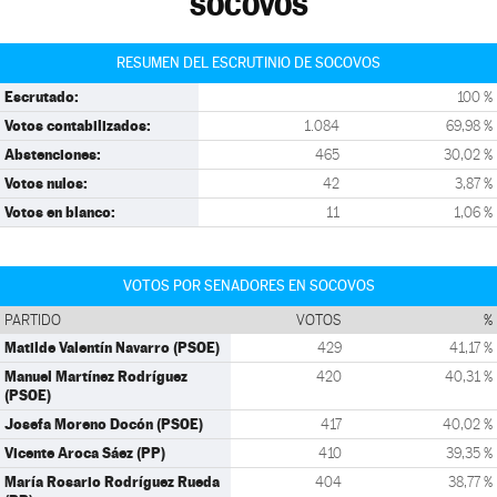
SOCOVOS
RESUMEN DEL ESCRUTINIO DE SOCOVOS
Escrutado:
100 %
Votos contabilizados:
1.084
69,98 %
Abstenciones:
465
30,02 %
Votos nulos:
42
3,87 %
Votos en blanco:
11
1,06 %
VOTOS POR SENADORES EN SOCOVOS
PARTIDO
VOTOS
%
Matilde Valentín Navarro (PSOE)
429
41,17 %
Manuel Martínez Rodríguez
420
40,31 %
(PSOE)
Josefa Moreno Docón (PSOE)
417
40,02 %
Vicente Aroca Sáez (PP)
410
39,35 %
María Rosario Rodríguez Rueda
404
38,77 %