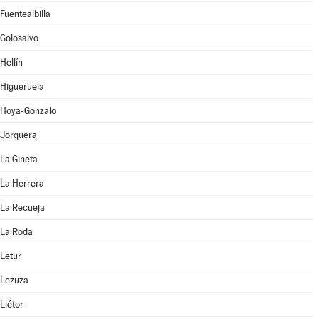
Fuentealbilla
Golosalvo
Hellín
Higueruela
Hoya-Gonzalo
Jorquera
La Gineta
La Herrera
La Recueja
La Roda
Letur
Lezuza
Liétor