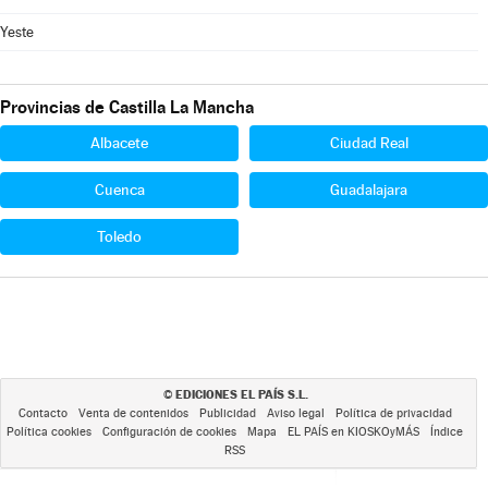
Yeste
Provincias de Castilla La Mancha
Albacete
Ciudad Real
Cuenca
Guadalajara
Toledo
EDICIONES EL PAÍS S.L.
©
Contacto
Venta de contenidos
Publicidad
Aviso legal
Política de privacidad
Política cookies
Configuración de cookies
Mapa
EL PAÍS en KIOSKOyMÁS
Índice
RSS