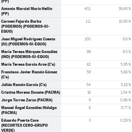
(PP)
Antonio Marcial Marín Hellín
401
38,48 %
(PP)
Carmen Fajardo Barba
111
10,65 %
(PODEMOS) (PODEMOS-IU-
EQUO)
Juan Miguel Rodríguez Cuesta
100
9,6 %
(IU) (PODEMOS-IU-EQUO)
María Teresa Márquez González
99
9,5 %
(IND) (PODEMOS-IU-EQUO)
María Teresa García Arce (C's)
62
5,95 %
Francisco Javier Ramón Gómez
59
5,66 %
(C's)
Julián Ramón García (C's)
54
5,18 %
Cristina Moreno Donate (PACMA)
16
1,54 %
Jorge Torres Zarza (PACMA)
9
0,86 %
Manuel Ángel González Hidalgo
8
0,77 %
(PACMA)
Eduardo Puerta Cava
3
0,29 %
(RECORTES CERO-GRUPO
VERDE)