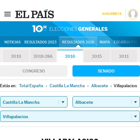
SUSCRÍBETE
10N | Eleccion
NOTICIAS
RESULTADOS 2023
RESULTADOS 2019
MAPA
ESCAÑOS POR 
2019
2019-28A
2016
2015
2011
CONGRESO
SENADO
Estás en:
Total España
»
Castilla La Mancha
»
Albacete
»
Villapalacios