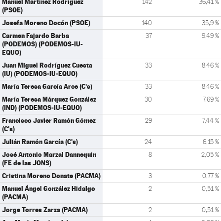
Manuel Martínez Rodríguez
142
36,41 %
(PSOE)
Josefa Moreno Docón (PSOE)
140
35,9 %
Carmen Fajardo Barba
37
9,49 %
(PODEMOS) (PODEMOS-IU-
EQUO)
Juan Miguel Rodríguez Cuesta
33
8,46 %
(IU) (PODEMOS-IU-EQUO)
María Teresa García Arce (C's)
33
8,46 %
María Teresa Márquez González
30
7,69 %
(IND) (PODEMOS-IU-EQUO)
Francisco Javier Ramón Gómez
29
7,44 %
(C's)
Julián Ramón García (C's)
24
6,15 %
José Antonio Marzal Dannequin
8
2,05 %
(FE de las JONS)
Cristina Moreno Donate (PACMA)
3
0,77 %
Manuel Ángel González Hidalgo
2
0,51 %
(PACMA)
Jorge Torres Zarza (PACMA)
2
0,51 %