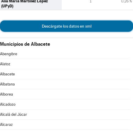
Ana María Martínez López
1
0,26 %
(UPyD)
Descárgate los datos en xml
Municipios de Albacete
Abengibre
Alatoz
Albacete
Albatana
Alborea
Alcadozo
Alcalá del Júcar
Alcaraz