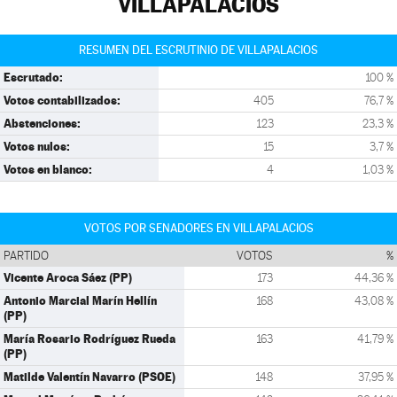
VILLAPALACIOS
RESUMEN DEL ESCRUTINIO DE VILLAPALACIOS
Escrutado:
100 %
Votos contabilizados:
405
76,7 %
Abstenciones:
123
23,3 %
Votos nulos:
15
3,7 %
Votos en blanco:
4
1,03 %
VOTOS POR SENADORES EN VILLAPALACIOS
PARTIDO
VOTOS
%
Vicente Aroca Sáez (PP)
173
44,36 %
Antonio Marcial Marín Hellín
168
43,08 %
(PP)
María Rosario Rodríguez Rueda
163
41,79 %
(PP)
Matilde Valentín Navarro (PSOE)
148
37,95 %