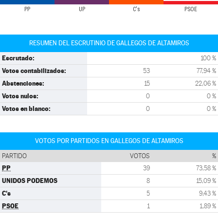
PP
UP
C's
PSOE
RESUMEN DEL ESCRUTINIO DE GALLEGOS DE ALTAMIROS
Escrutado:
100 %
Votos contabilizados:
53
77,94 %
Abstenciones:
15
22,06 %
Votos nulos:
0
0 %
Votos en blanco:
0
0 %
VOTOS POR PARTIDOS EN GALLEGOS DE ALTAMIROS
PARTIDO
VOTOS
%
PP
39
73,58 %
UNIDOS PODEMOS
8
15,09 %
C's
5
9,43 %
PSOE
1
1,89 %