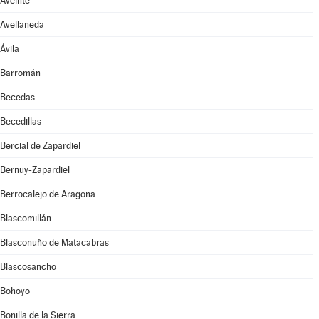
Aveinte
Avellaneda
Ávila
Barromán
Becedas
Becedillas
Bercial de Zapardiel
Bernuy-Zapardiel
Berrocalejo de Aragona
Blascomillán
Blasconuño de Matacabras
Blascosancho
Bohoyo
Bonilla de la Sierra