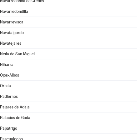
Navarredonda de Gredos
Navarredondilla
Navarrevisca
Navatalgordo
Navatejares
Neila de San Miguel
Niharra
Ojos-Albos
Orbita
Padiernos
Pajares de Adaja
Palacios de Goda
Papatrigo
Pascualcobo