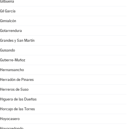
Gilbuena
Gil García
Gimialcón
Gotarrendura
Grandes y San Martín
Guisando
Gutierre-Muñoz
Hernansancho
Herradón de Pinares
Herreros de Suso
Higuera de las Dueñas
Horcajo de las Torres
Hoyocasero
Hoyorredondo