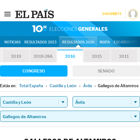
SUSCRÍBETE
10N | Eleccion
NOTICIAS
RESULTADOS 2023
RESULTADOS 2019
MAPA
ESCAÑOS POR 
2019
2019-28A
2016
2015
2011
CONGRESO
SENADO
Estás en:
Total España
»
Castilla y León
»
Ávila
»
Gallegos de Altamiros