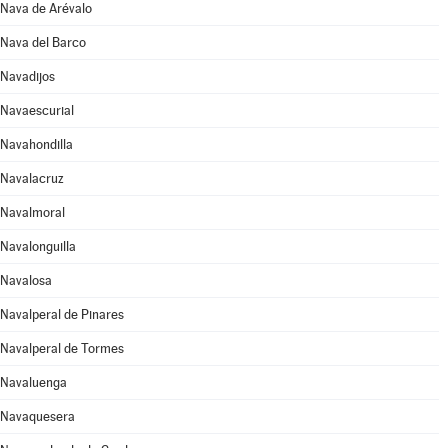
Nava de Arévalo
Nava del Barco
Navadijos
Navaescurial
Navahondilla
Navalacruz
Navalmoral
Navalonguilla
Navalosa
Navalperal de Pinares
Navalperal de Tormes
Navaluenga
Navaquesera