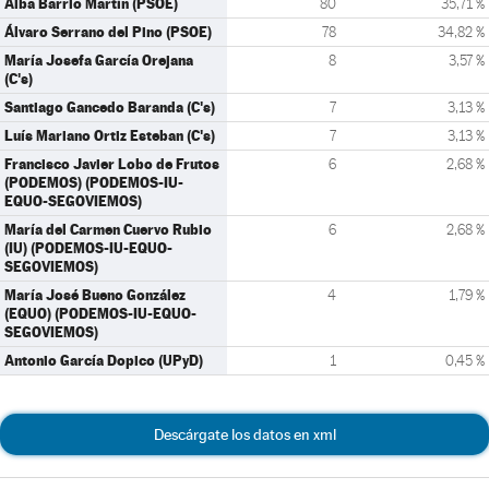
Alba Barrio Martín (PSOE)
80
35,71 %
Álvaro Serrano del Pino (PSOE)
78
34,82 %
María Josefa García Orejana
8
3,57 %
(C's)
Santiago Gancedo Baranda (C's)
7
3,13 %
Luís Mariano Ortiz Esteban (C's)
7
3,13 %
Francisco Javier Lobo de Frutos
6
2,68 %
(PODEMOS) (PODEMOS-IU-
EQUO-SEGOVIEMOS)
María del Carmen Cuervo Rubio
6
2,68 %
(IU) (PODEMOS-IU-EQUO-
SEGOVIEMOS)
María José Bueno González
4
1,79 %
(EQUO) (PODEMOS-IU-EQUO-
SEGOVIEMOS)
Antonio García Dopico (UPyD)
1
0,45 %
Descárgate los datos en xml