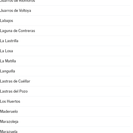
Juarros de Riomoros
Juarros de Voltoya
Labajos
Laguna de Contreras
La Lastrilla
La Losa
La Matilla
Languilla
Lastras de Cuéllar
Lastras del Pozo
Los Huertos
Maderuelo
Marazoleja
Marazuela