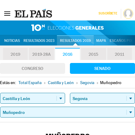
SUSCRÍBETE
10N | Eleccion
NOTICIAS
RESULTADOS 2023
RESULTADOS 2019
MAPA
ESCAÑOS POR 
2019
2019-28A
2016
2015
2011
CONGRESO
SENADO
Estás en:
Total España
»
Castilla y León
»
Segovia
»
Muñopedro