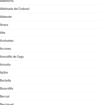
Aldehorno
Aldehuela del Codonal
Aldeonte
Anaya
Añe
Arahuetes
Arcones
Arevalillo de Cega
Armuña
Ayllón
Barbolla
Basardilla
Bercial
Bercimuel