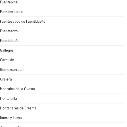
Fuentepiñel
Fuenterrebollo
Fuentesaúco de Fuentidueña
Fuentesoto
Fuentidueña
Gallegos
Garcillán
Gomezserracín
Grajera
Honrubia de la Cuesta
Hontalbilla
Hontanares de Eresma
Ituero y Lama