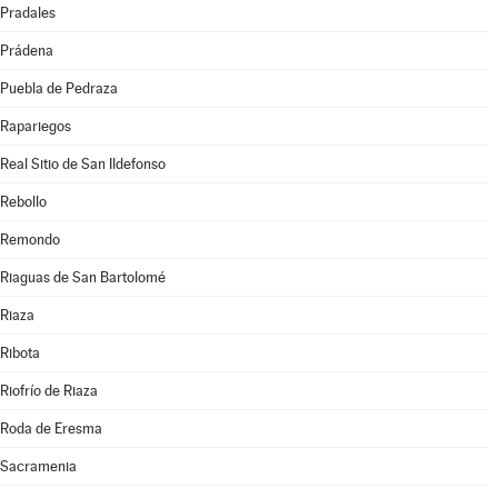
Pradales
Prádena
Puebla de Pedraza
Rapariegos
Real Sitio de San Ildefonso
Rebollo
Remondo
Riaguas de San Bartolomé
Riaza
Ribota
Riofrío de Riaza
Roda de Eresma
Sacramenia