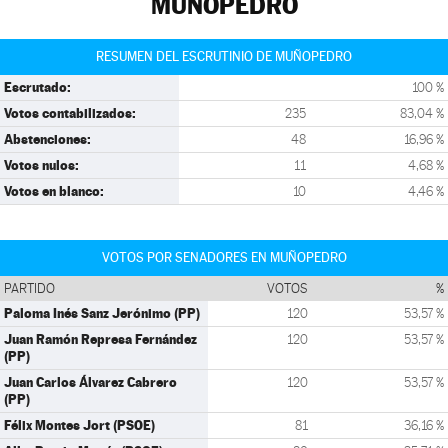
MUÑOPEDRO
RESUMEN DEL ESCRUTINIO DE MUÑOPEDRO
Escrutado:
100 %
Votos contabilizados:
235
83,04 %
Abstenciones:
48
16,96 %
Votos nulos:
11
4,68 %
Votos en blanco:
10
4,46 %
VOTOS POR SENADORES EN MUÑOPEDRO
PARTIDO
VOTOS
%
Paloma Inés Sanz Jerónimo (PP)
120
53,57 %
Juan Ramón Represa Fernández
120
53,57 %
(PP)
Juan Carlos Álvarez Cabrero
120
53,57 %
(PP)
Félix Montes Jort (PSOE)
81
36,16 %