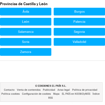
Provincias de Castilla y León
Ávila
Burgos
León
Palencia
Salamanca
Segovia
Soria
Valladolid
Zamora
EDICIONES EL PAÍS S.L.
©
Contacto
Venta de contenidos
Publicidad
Aviso legal
Política de privacidad
Política cookies
Configuración de cookies
Mapa
EL PAÍS en KIOSKOyMÁS
Índice
RSS