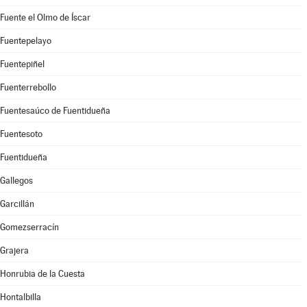
Fuente el Olmo de Íscar
Fuentepelayo
Fuentepiñel
Fuenterrebollo
Fuentesaúco de Fuentidueña
Fuentesoto
Fuentidueña
Gallegos
Garcillán
Gomezserracín
Grajera
Honrubia de la Cuesta
Hontalbilla