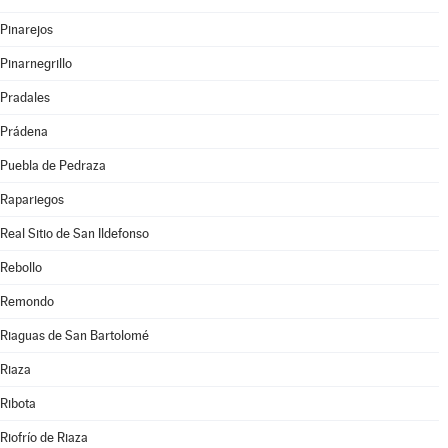
Pinarejos
Pinarnegrillo
Pradales
Prádena
Puebla de Pedraza
Rapariegos
Real Sitio de San Ildefonso
Rebollo
Remondo
Riaguas de San Bartolomé
Riaza
Ribota
Riofrío de Riaza