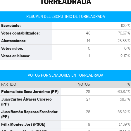
TORREADRADA
RESUMEN DEL ESCRUTINIO DE TORREADRADA
Escrutado:
100 %
Votos contabilizados:
46
76,67 %
Abstenciones:
14
23,33 %
Votos nulos:
0
0 %
Votos en blanco:
1
2,17 %
VOTOS POR SENADORES EN TORREADRADA
PARTIDO
VOTOS
%
Paloma Inés Sanz Jerónimo (PP)
28
60,87 %
Juan Carlos Álvarez Cabrero
27
58,7 %
(PP)
Juan Ramón Represa Fernández
26
56,52 %
(PP)
Félix Montes Jort (PSOE)
8
17,39 %