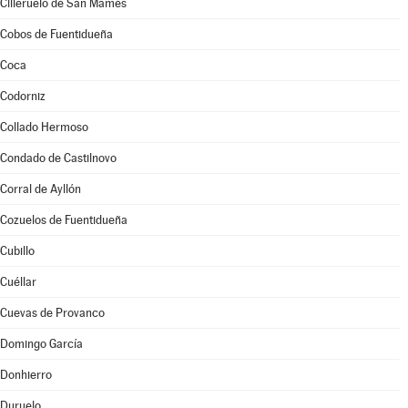
Cilleruelo de San Mamés
Cobos de Fuentidueña
Coca
Codorniz
Collado Hermoso
Condado de Castilnovo
Corral de Ayllón
Cozuelos de Fuentidueña
Cubillo
Cuéllar
Cuevas de Provanco
Domingo García
Donhierro
Duruelo