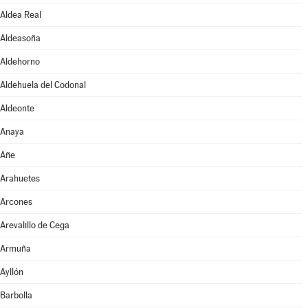
Aldea Real
Aldeasoña
Aldehorno
Aldehuela del Codonal
Aldeonte
Anaya
Añe
Arahuetes
Arcones
Arevalillo de Cega
Armuña
Ayllón
Barbolla