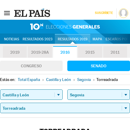
SUSCRÍBETE
10N | Eleccion
NOTICIAS
RESULTADOS 2023
RESULTADOS 2019
MAPA
ESCAÑOS POR 
2019
2019-28A
2016
2015
2011
CONGRESO
SENADO
Estás en:
Total España
»
Castilla y León
»
Segovia
»
Torreadrada