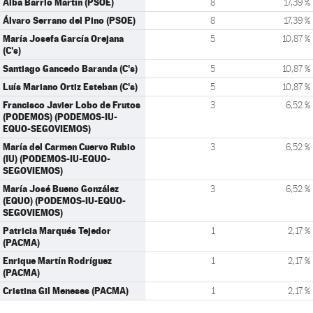
Alba Barrio Martín (PSOE)
8
17,39 %
Álvaro Serrano del Pino (PSOE)
8
17,39 %
María Josefa García Orejana
5
10,87 %
(C's)
Santiago Gancedo Baranda (C's)
5
10,87 %
Luís Mariano Ortiz Esteban (C's)
5
10,87 %
Francisco Javier Lobo de Frutos
3
6,52 %
(PODEMOS) (PODEMOS-IU-
EQUO-SEGOVIEMOS)
María del Carmen Cuervo Rubio
3
6,52 %
(IU) (PODEMOS-IU-EQUO-
SEGOVIEMOS)
María José Bueno González
3
6,52 %
(EQUO) (PODEMOS-IU-EQUO-
SEGOVIEMOS)
Patricia Marqués Tejedor
1
2,17 %
(PACMA)
Enrique Martín Rodríguez
1
2,17 %
(PACMA)
Cristina Gil Meneses (PACMA)
1
2,17 %