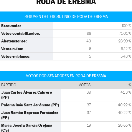
RODA DE ERESMA
RESUMEN DEL ESCRUTINIO DE RODA DE ERESMA
Escrutado:
100 %
Votos contabilizados:
98
71,01 %
Abstenciones:
40
28,99 %
Votos nulos:
6
6,12 %
Votos en blanco:
5
5,43 %
VOTOS POR SENADORES EN RODA DE ERESMA
PARTIDO
VOTOS
%
Juan Carlos Álvarez Cabrero
38
41,3 %
(PP)
Paloma Inés Sanz Jerónimo (PP)
37
40,22 %
Juan Ramón Represa Fernández
37
40,22 %
(PP)
María Josefa García Orejana
19
20,65 %
(C's)