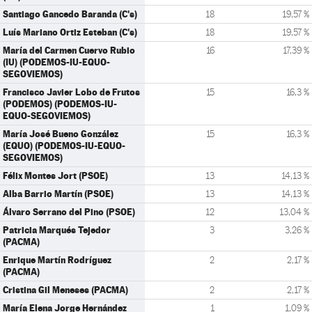
Santiago Gancedo Baranda (C's)
18
19,57 %
Luís Mariano Ortiz Esteban (C's)
18
19,57 %
María del Carmen Cuervo Rubio
16
17,39 %
(IU) (PODEMOS-IU-EQUO-
SEGOVIEMOS)
Francisco Javier Lobo de Frutos
15
16,3 %
(PODEMOS) (PODEMOS-IU-
EQUO-SEGOVIEMOS)
María José Bueno González
15
16,3 %
(EQUO) (PODEMOS-IU-EQUO-
SEGOVIEMOS)
Félix Montes Jort (PSOE)
13
14,13 %
Alba Barrio Martín (PSOE)
13
14,13 %
Álvaro Serrano del Pino (PSOE)
12
13,04 %
Patricia Marqués Tejedor
3
3,26 %
(PACMA)
Enrique Martín Rodríguez
2
2,17 %
(PACMA)
Cristina Gil Meneses (PACMA)
2
2,17 %
María Elena Jorge Hernández
1
1,09 %