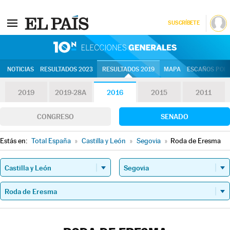
SUSCRÍBETE
10N | Eleccion
NOTICIAS
RESULTADOS 2023
RESULTADOS 2019
MAPA
ESCAÑOS POR 
2019
2019-28A
2016
2015
2011
CONGRESO
SENADO
Estás en:
Total España
»
Castilla y León
»
Segovia
»
Roda de Eresma