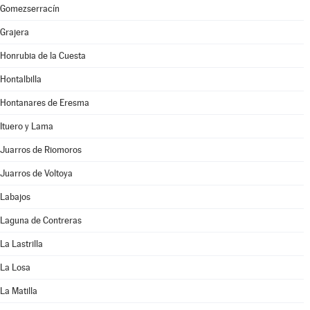
Gomezserracín
Grajera
Honrubia de la Cuesta
Hontalbilla
Hontanares de Eresma
Ituero y Lama
Juarros de Riomoros
Juarros de Voltoya
Labajos
Laguna de Contreras
La Lastrilla
La Losa
La Matilla