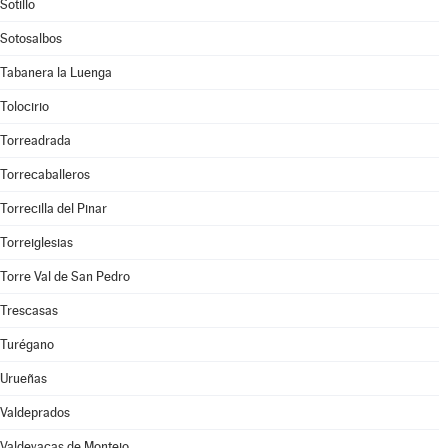
Sotillo
Sotosalbos
Tabanera la Luenga
Tolocirio
Torreadrada
Torrecaballeros
Torrecilla del Pinar
Torreiglesias
Torre Val de San Pedro
Trescasas
Turégano
Urueñas
Valdeprados
Valdevacas de Montejo