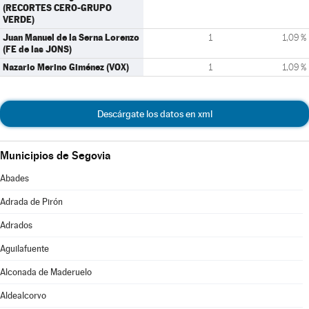
(RECORTES CERO-GRUPO
VERDE)
Juan Manuel de la Serna Lorenzo
1
1,09 %
(FE de las JONS)
Nazario Merino Giménez (VOX)
1
1,09 %
Descárgate los datos en xml
Municipios de Segovia
Abades
Adrada de Pirón
Adrados
Aguilafuente
Alconada de Maderuelo
Aldealcorvo