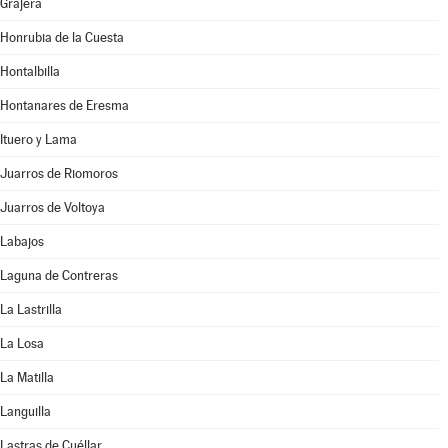
Grajera
Honrubia de la Cuesta
Hontalbilla
Hontanares de Eresma
Ituero y Lama
Juarros de Riomoros
Juarros de Voltoya
Labajos
Laguna de Contreras
La Lastrilla
La Losa
La Matilla
Languilla
Lastras de Cuéllar