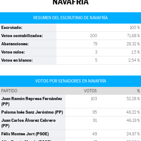
NAVAFRÍA
RESUMEN DEL ESCRUTINIO DE NAVAFRÍA
Escrutado:
100 %
Votos contabilizados:
200
71,68 %
Abstenciones:
79
28,32 %
Votos nulos:
3
1,5 %
Votos en blanco:
5
2,54 %
VOTOS POR SENADORES EN NAVAFRÍA
PARTIDO
VOTOS
%
Juan Ramón Represa Fernández
103
52,28 %
(PP)
Paloma Inés Sanz Jerónimo (PP)
95
48,22 %
Juan Carlos Álvarez Cabrero
91
46,19 %
(PP)
Félix Montes Jort (PSOE)
49
24,87 %