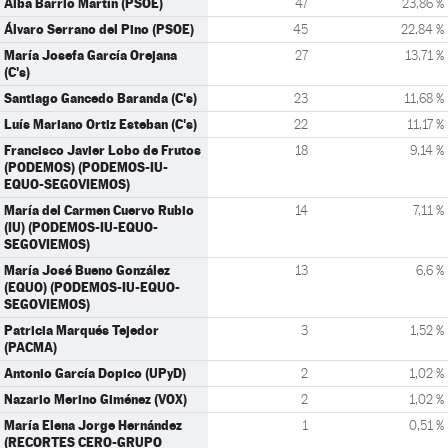
Alba Barrio Martín (PSOE)
47
23,86 %
Álvaro Serrano del Pino (PSOE)
45
22,84 %
María Josefa García Orejana
27
13,71 %
(C's)
Santiago Gancedo Baranda (C's)
23
11,68 %
Luís Mariano Ortiz Esteban (C's)
22
11,17 %
Francisco Javier Lobo de Frutos
18
9,14 %
(PODEMOS) (PODEMOS-IU-
EQUO-SEGOVIEMOS)
María del Carmen Cuervo Rubio
14
7,11 %
(IU) (PODEMOS-IU-EQUO-
SEGOVIEMOS)
María José Bueno González
13
6,6 %
(EQUO) (PODEMOS-IU-EQUO-
SEGOVIEMOS)
Patricia Marqués Tejedor
3
1,52 %
(PACMA)
Antonio García Dopico (UPyD)
2
1,02 %
Nazario Merino Giménez (VOX)
2
1,02 %
María Elena Jorge Hernández
1
0,51 %
(RECORTES CERO-GRUPO