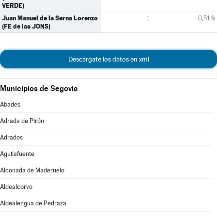
VERDE)
Juan Manuel de la Serna Lorenzo
1
0,51 %
(FE de las JONS)
Descárgate los datos en xml
Municipios de Segovia
Abades
Adrada de Pirón
Adrados
Aguilafuente
Alconada de Maderuelo
Aldealcorvo
Aldealengua de Pedraza