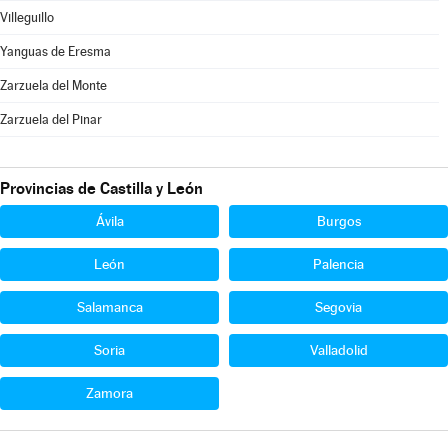
Villeguillo
Yanguas de Eresma
Zarzuela del Monte
Zarzuela del Pinar
Provincias de Castilla y León
Ávila
Burgos
León
Palencia
Salamanca
Segovia
Soria
Valladolid
Zamora