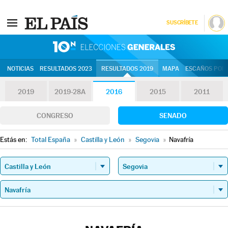
SUSCRÍBETE
10N | Eleccion
NOTICIAS
RESULTADOS 2023
RESULTADOS 2019
MAPA
ESCAÑOS POR 
2019
2019-28A
2016
2015
2011
CONGRESO
SENADO
Estás en:
Total España
»
Castilla y León
»
Segovia
»
Navafría