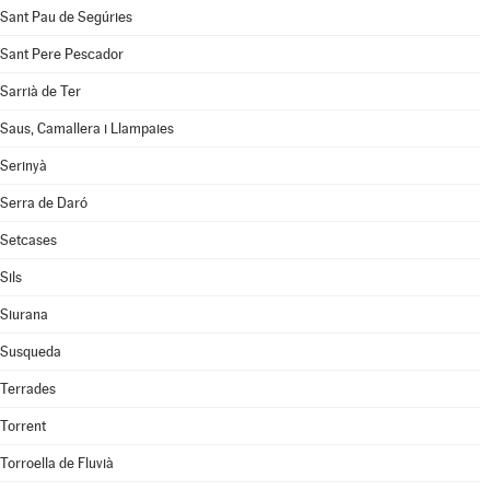
Sant Pau de Segúries
Sant Pere Pescador
Sarrià de Ter
Saus, Camallera i Llampaies
Serinyà
Serra de Daró
Setcases
Sils
Siurana
Susqueda
Terrades
Torrent
Torroella de Fluvià