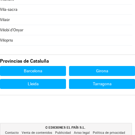
Vila-sacra
Vilaür
Vilobí d'Onyar
Vilopriu
Provincias de Cataluña
Barcelona
Girona
Lleida
Tarragona
EDICIONES EL PAÍS S.L.
©
Contacto
Venta de contenidos
Publicidad
Aviso legal
Política de privacidad