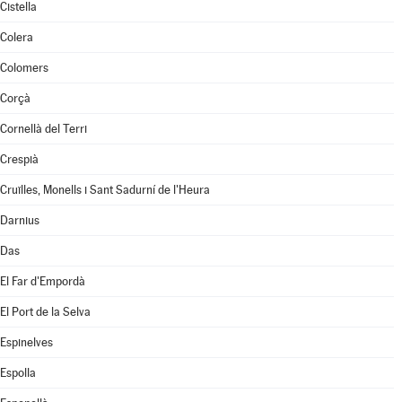
Cistella
Colera
Colomers
Corçà
Cornellà del Terri
Crespià
Cruïlles, Monells i Sant Sadurní de l'Heura
Darnius
Das
El Far d'Empordà
El Port de la Selva
Espinelves
Espolla