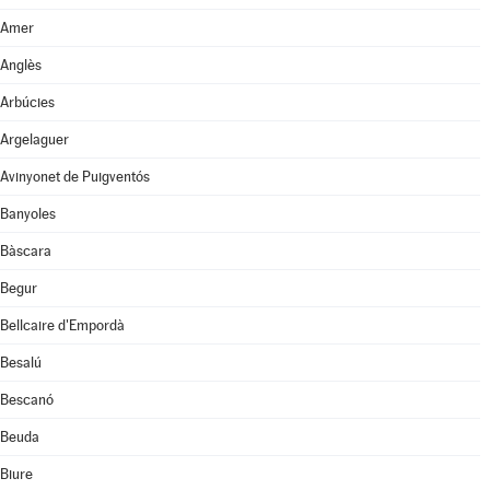
Amer
Anglès
Arbúcies
Argelaguer
Avinyonet de Puigventós
Banyoles
Bàscara
Begur
Bellcaire d'Empordà
Besalú
Bescanó
Beuda
Biure