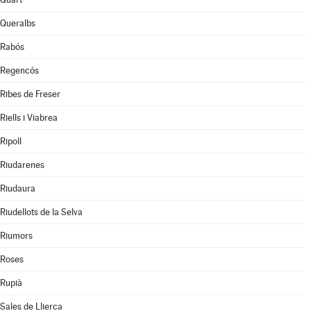
Queralbs
Rabós
Regencós
Ribes de Freser
Riells i Viabrea
Ripoll
Riudarenes
Riudaura
Riudellots de la Selva
Riumors
Roses
Rupià
Sales de Llierca