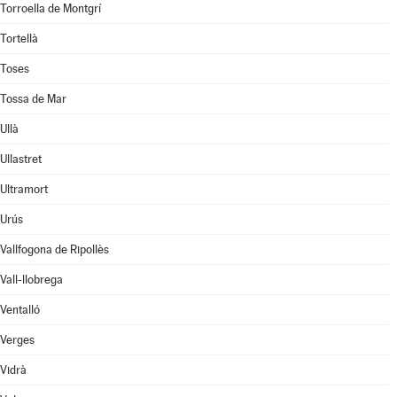
Torroella de Montgrí
Tortellà
Toses
Tossa de Mar
Ullà
Ullastret
Ultramort
Urús
Vallfogona de Ripollès
Vall-llobrega
Ventalló
Verges
Vidrà