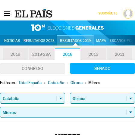
SUSCRÍBETE
10N | Eleccion
NOTICIAS
RESULTADOS 2023
RESULTADOS 2019
MAPA
ESCAÑOS POR 
2019
2019-28A
2016
2015
2011
CONGRESO
SENADO
Estás en:
Total España
»
Cataluña
»
Girona
»
Mieres