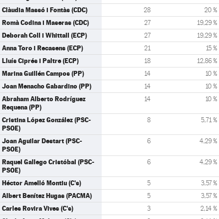
Clàudia Massó i Fontàs (CDC)
28
20 %
Romà Codina i Maseras (CDC)
27
19,29 %
Deborah Coll i Whittall (ECP)
27
19,29 %
Anna Toro i Recasens (ECP)
21
15 %
Lluís Ciprés i Paltre (ECP)
18
12,86 %
Marina Guillén Campos (PP)
14
10 %
Joan Menacho Gabardino (PP)
14
10 %
Abraham Alberto Rodríguez
14
10 %
Requena (PP)
Cristina López González (PSC-
8
5,71 %
PSOE)
Joan Aguilar Destart (PSC-
6
4,29 %
PSOE)
Raquel Gallego Cristóbal (PSC-
6
4,29 %
PSOE)
Héctor Amelló Montiu (C's)
5
3,57 %
Albert Benítez Hugas (PACMA)
5
3,57 %
Carles Rovira Vives (C's)
3
2,14 %