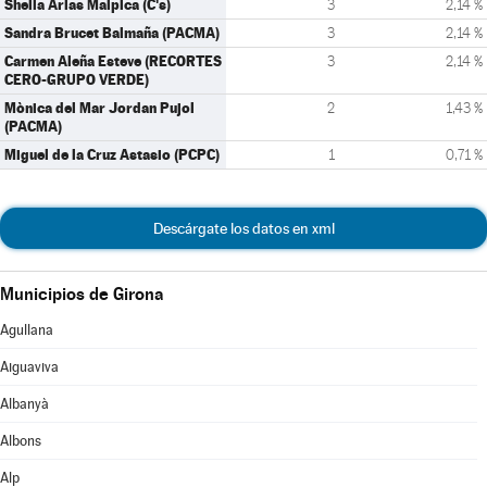
Sheila Arias Malpica (C's)
3
2,14 %
Sandra Brucet Balmaña (PACMA)
3
2,14 %
Carmen Aleña Esteve (RECORTES
3
2,14 %
CERO-GRUPO VERDE)
Mònica del Mar Jordan Pujol
2
1,43 %
(PACMA)
Miguel de la Cruz Astasio (PCPC)
1
0,71 %
Descárgate los datos en xml
Municipios de Girona
Agullana
Aiguaviva
Albanyà
Albons
Alp