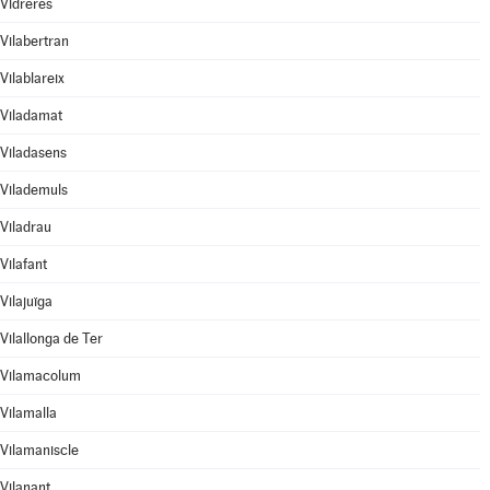
Vidreres
Vilabertran
Vilablareix
Viladamat
Viladasens
Vilademuls
Viladrau
Vilafant
Vilajuïga
Vilallonga de Ter
Vilamacolum
Vilamalla
Vilamaniscle
Vilanant