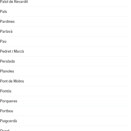
Palol de Revardit
Pals
Pardines
Parlavà
Pau
Pedret i Marzà
Peralada
Planoles
Pont de Molins
Pontós
Porqueres
Portbou
Puigcerdà
Quart