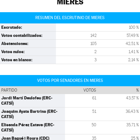
MIERES
RESUMEN DEL ESCRUTINIO DE MIERES
Escrutado:
100 %
Votos contabilizados:
142
57,49 %
Abstenciones:
105
42,51 %
Votos nulos:
2
1,41 %
Votos en blanco:
3
2,14 %
VOTOS POR SENADORES EN MIERES
PARTIDO
VOTOS
%
Jordi Martí Deulofeu (ERC-
61
43,57 %
CATSÍ)
Joaquim Ayats Bartrina (ERC-
51
36,43 %
CATSÍ)
Elisenda Pérez Esteve (ERC-
50
35,71 %
CATSÍ)
Joan Bagué i Roura (CDC)
35
25 %