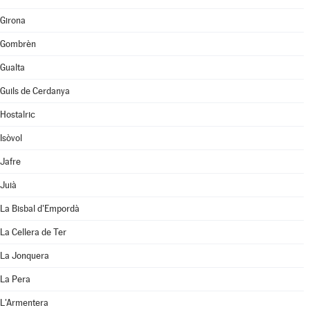
Girona
Gombrèn
Gualta
Guils de Cerdanya
Hostalric
Isòvol
Jafre
Juià
La Bisbal d'Empordà
La Cellera de Ter
La Jonquera
La Pera
L'Armentera