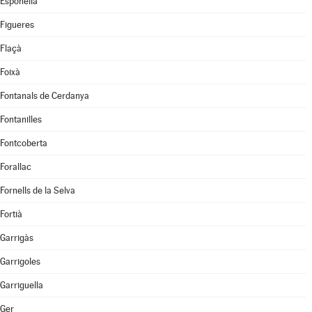
Esponellà
Figueres
Flaçà
Foixà
Fontanals de Cerdanya
Fontanilles
Fontcoberta
Forallac
Fornells de la Selva
Fortià
Garrigàs
Garrigoles
Garriguella
Ger