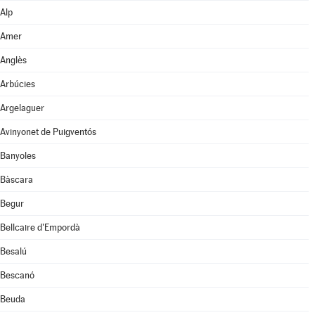
Alp
Amer
Anglès
Arbúcies
Argelaguer
Avinyonet de Puigventós
Banyoles
Bàscara
Begur
Bellcaire d'Empordà
Besalú
Bescanó
Beuda