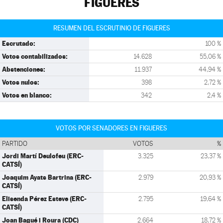
FIGUERES
RESUMEN DEL ESCRUTINIO DE FIGUERES
Escrutado:
100 %
Votos contabilizados:
14.628
55,06 %
Abstenciones:
11.937
44,94 %
Votos nulos:
398
2,72 %
Votos en blanco:
342
2,4 %
VOTOS POR SENADORES EN FIGUERES
PARTIDO
VOTOS
%
Jordi Martí Deulofeu (ERC-
3.325
23,37 %
CATSÍ)
Joaquim Ayats Bartrina (ERC-
2.979
20,93 %
CATSÍ)
Elisenda Pérez Esteve (ERC-
2.795
19,64 %
CATSÍ)
Joan Bagué i Roura (CDC)
2.664
18,72 %