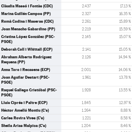
Clàudia Massó i Fontàs (CDC)
2.437
17,13 %
Marina Guillén Campos (PP)
2.327
16,35 %
Romà Codina i Maseras (CDC)
2.261
15,89 %
Joan Menacho Gabardino (PP)
2.219
15,59 %
Cristina López González (PSC-
2.145
15,07 %
PSOE)
Deborah Coll i Whittall (ECP)
2.141
15,05 %
Abraham Alberto Rodríguez
2.126
14,94 %
Requena (PP)
Anna Toro i Recasens (ECP)
2.001
14,06 %
Joan Aguilar Destart (PSC-
1.961
13,78 %
PSOE)
Raquel Gallego Cristóbal (PSC-
1.928
13,55 %
PSOE)
Lluís Ciprés i Paltre (ECP)
1.845
12,97 %
Héctor Amelló Montiu (C's)
1.264
8,88 %
Carles Rovira Vives (C's)
1.221
8,58 %
Sheila Arias Malpica (C's)
1.204
8,46 %