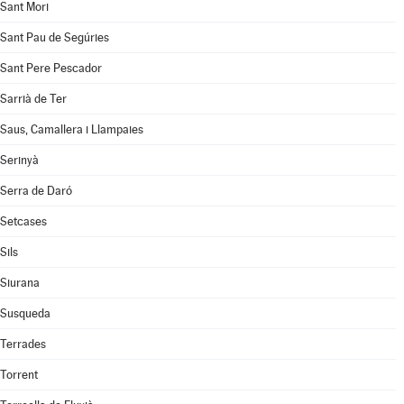
Sant Mori
Sant Pau de Segúries
Sant Pere Pescador
Sarrià de Ter
Saus, Camallera i Llampaies
Serinyà
Serra de Daró
Setcases
Sils
Siurana
Susqueda
Terrades
Torrent