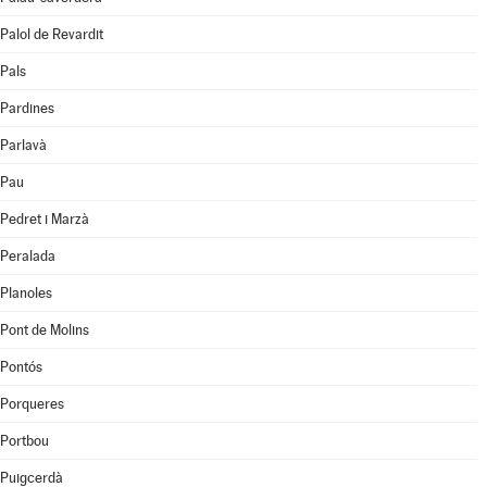
Palol de Revardit
Pals
Pardines
Parlavà
Pau
Pedret i Marzà
Peralada
Planoles
Pont de Molins
Pontós
Porqueres
Portbou
Puigcerdà