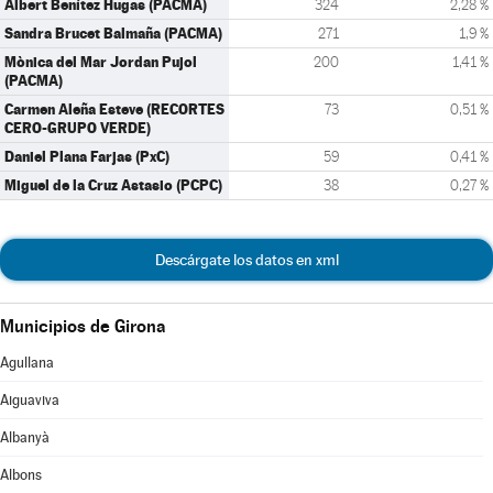
Albert Benítez Hugas (PACMA)
324
2,28 %
Sandra Brucet Balmaña (PACMA)
271
1,9 %
Mònica del Mar Jordan Pujol
200
1,41 %
(PACMA)
Carmen Aleña Esteve (RECORTES
73
0,51 %
CERO-GRUPO VERDE)
Daniel Plana Farjas (PxC)
59
0,41 %
Miguel de la Cruz Astasio (PCPC)
38
0,27 %
Descárgate los datos en xml
Municipios de Girona
Agullana
Aiguaviva
Albanyà
Albons