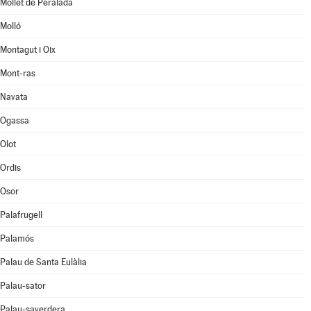
Mollet de Peralada
Molló
Montagut i Oix
Mont-ras
Navata
Ogassa
Olot
Ordis
Osor
Palafrugell
Palamós
Palau de Santa Eulàlia
Palau-sator
Palau-saverdera