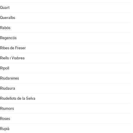
Quart
Queralbs
Rabós
Regencós
Ribes de Freser
Riells i Viabrea
Ripoll
Riudarenes
Riudaura
Riudellots de la Selva
Riumors
Roses
Rupià