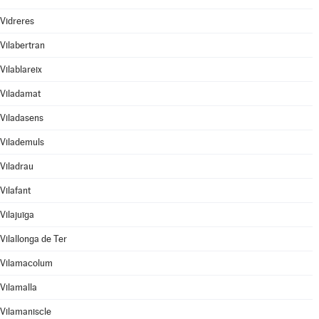
Vidreres
Vilabertran
Vilablareix
Viladamat
Viladasens
Vilademuls
Viladrau
Vilafant
Vilajuïga
Vilallonga de Ter
Vilamacolum
Vilamalla
Vilamaniscle