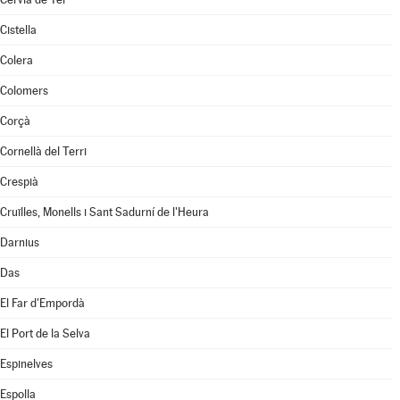
Cistella
Colera
Colomers
Corçà
Cornellà del Terri
Crespià
Cruïlles, Monells i Sant Sadurní de l'Heura
Darnius
Das
El Far d'Empordà
El Port de la Selva
Espinelves
Espolla