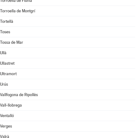
Torroella de Fluvià
Torroella de Montgrí
Tortellà
Toses
Tossa de Mar
Ullà
Ullastret
Ultramort
Urús
Vallfogona de Ripollès
Vall-llobrega
Ventalló
Verges
Vidrà