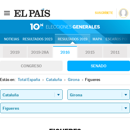
SUSCRÍBETE
10N | Eleccion
NOTICIAS
RESULTADOS 2023
RESULTADOS 2019
MAPA
ESCAÑOS POR 
2019
2019-28A
2016
2015
2011
CONGRESO
SENADO
Estás en:
Total España
»
Cataluña
»
Girona
»
Figueres