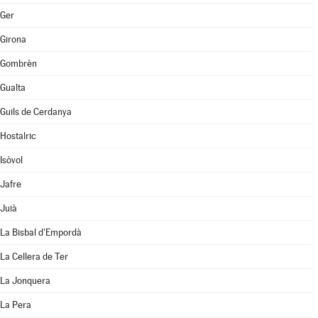
Ger
Girona
Gombrèn
Gualta
Guils de Cerdanya
Hostalric
Isòvol
Jafre
Juià
La Bisbal d'Empordà
La Cellera de Ter
La Jonquera
La Pera