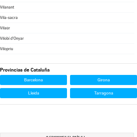
Vilanant
Vila-sacra
Vilaür
Vilobí d'Onyar
Vilopriu
Provincias de Cataluña
Barcelona
Girona
Lleida
Tarragona