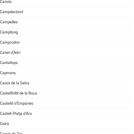
Camós
Campdevànol
Campelles
Campllong
Camprodon
Canet d'Adri
Cantallops
Capmany
Cassà de la Selva
Castellfollit de la Roca
Castelló d'Empúries
Castell-Platja d'Aro
Celrà
Cervià de Ter