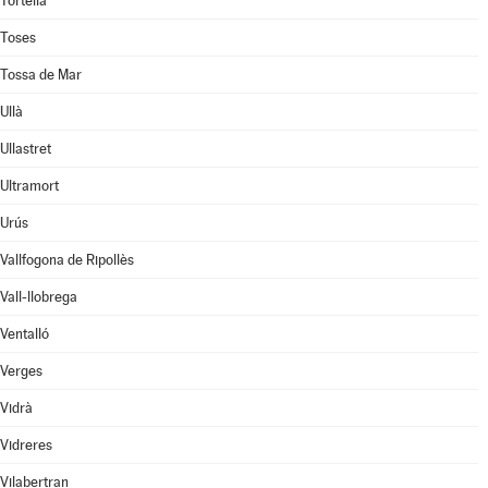
Tortellà
Toses
Tossa de Mar
Ullà
Ullastret
Ultramort
Urús
Vallfogona de Ripollès
Vall-llobrega
Ventalló
Verges
Vidrà
Vidreres
Vilabertran