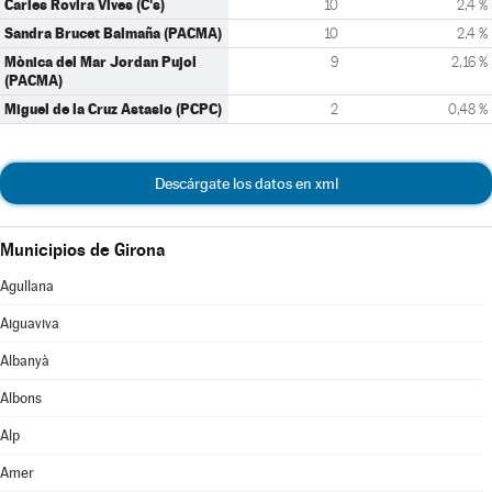
Carles Rovira Vives (C's)
10
2,4 %
Sandra Brucet Balmaña (PACMA)
10
2,4 %
Mònica del Mar Jordan Pujol
9
2,16 %
(PACMA)
Miguel de la Cruz Astasio (PCPC)
2
0,48 %
Descárgate los datos en xml
Municipios de Girona
Agullana
Aiguaviva
Albanyà
Albons
Alp
Amer