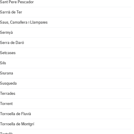
Sant Pere Pescador
Sarrià de Ter
Saus, Camallera i Llampaies
Serinyà
Serra de Daró
Setcases
Sils
Siurana
Susqueda
Terrades
Torrent
Torroella de Fluvià
Torroella de Montgrí