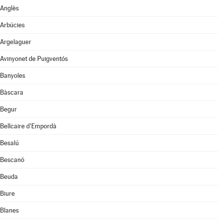
Anglès
Arbúcies
Argelaguer
Avinyonet de Puigventós
Banyoles
Bàscara
Begur
Bellcaire d'Empordà
Besalú
Bescanó
Beuda
Biure
Blanes