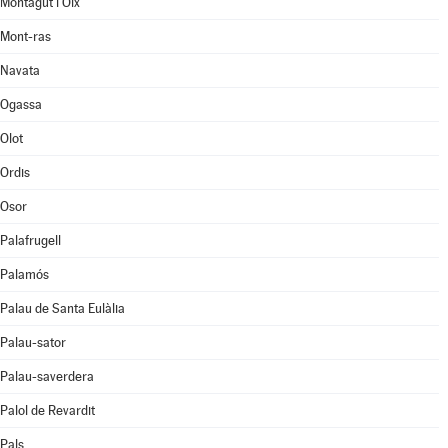
Montagut i Oix
Mont-ras
Navata
Ogassa
Olot
Ordis
Osor
Palafrugell
Palamós
Palau de Santa Eulàlia
Palau-sator
Palau-saverdera
Palol de Revardit
Pals