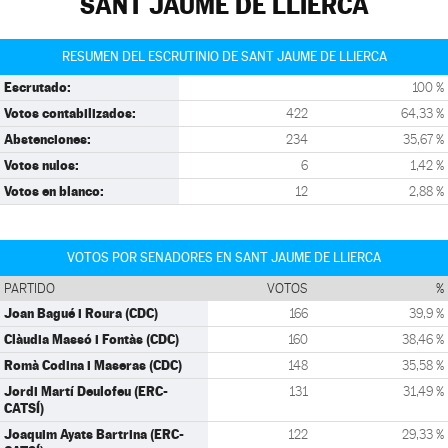
SANT JAUME DE LLIERCA
RESUMEN DEL ESCRUTINIO DE SANT JAUME DE LLIERCA
Escrutado:
100 %
Votos contabilizados:
422
64,33 %
Abstenciones:
234
35,67 %
Votos nulos:
6
1,42 %
Votos en blanco:
12
2,88 %
VOTOS POR SENADORES EN SANT JAUME DE LLIERCA
PARTIDO
VOTOS
%
Joan Bagué i Roura (CDC)
166
39,9 %
Clàudia Massó i Fontàs (CDC)
160
38,46 %
Romà Codina i Maseras (CDC)
148
35,58 %
Jordi Martí Deulofeu (ERC-
131
31,49 %
CATSÍ)
Joaquim Ayats Bartrina (ERC-
122
29,33 %