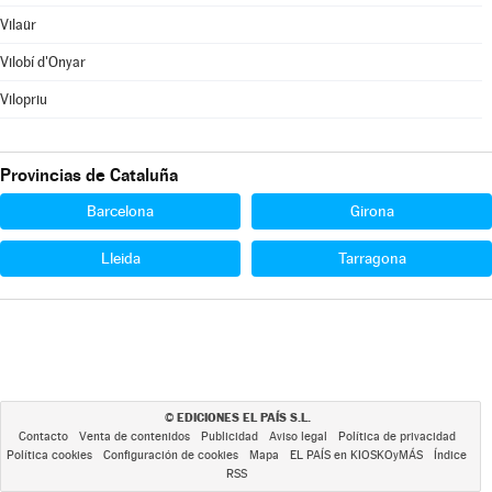
Vilaür
Vilobí d'Onyar
Vilopriu
Provincias de Cataluña
Barcelona
Girona
Lleida
Tarragona
EDICIONES EL PAÍS S.L.
©
Contacto
Venta de contenidos
Publicidad
Aviso legal
Política de privacidad
Política cookies
Configuración de cookies
Mapa
EL PAÍS en KIOSKOyMÁS
Índice
RSS