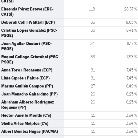
CATSÍ)
Elisenda Pérez Esteve (ERC-
118
28,37 %
CATSÍ)
Deborah Coll i Whittall (ECP)
36
8,65 %
Cristina López González (PSC-
35
8,41 %
PSOE)
Joan Aguilar Destart (PSC-
34
8,17 %
PSOE)
Raquel Gallego Cristóbal (PSC-
33
7,93 %
PSOE)
Anna Toro i Recasens (ECP)
31
7,45 %
Lluís Ciprés i Paltre (ECP)
31
7,45 %
Marina Guillén Campos (PP)
27
6,49 %
Joan Menacho Gabardino (PP)
26
6,25 %
Abraham Alberto Rodríguez
26
6,25 %
Requena (PP)
Héctor Amelló Montiu (C's)
11
2,64 %
Sheila Arias Malpica (C's)
11
2,64 %
Albert Benítez Hugas (PACMA)
11
2,64 %