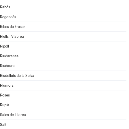
Rabós
Regencós
Ribes de Freser
Riells i Viabrea
Ripoll
Riudarenes
Riudaura
Riudellots de la Selva
Riumors
Roses
Rupià
Sales de Llierca
Salt