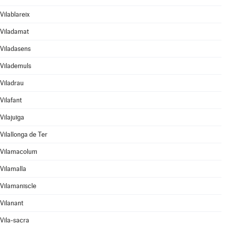
Vilablareix
Viladamat
Viladasens
Vilademuls
Viladrau
Vilafant
Vilajuïga
Vilallonga de Ter
Vilamacolum
Vilamalla
Vilamaniscle
Vilanant
Vila-sacra