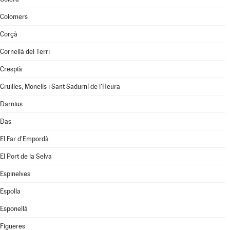
Colomers
Corçà
Cornellà del Terri
Crespià
Cruïlles, Monells i Sant Sadurní de l'Heura
Darnius
Das
El Far d'Empordà
El Port de la Selva
Espinelves
Espolla
Esponellà
Figueres