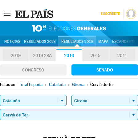
SUSCRÍBETE
10N | Eleccion
NOTICIAS
RESULTADOS 2023
RESULTADOS 2019
MAPA
ESCAÑOS POR 
2019
2019-28A
2016
2015
2011
CONGRESO
SENADO
Estás en:
Total España
»
Cataluña
»
Girona
»
Cervià de Ter