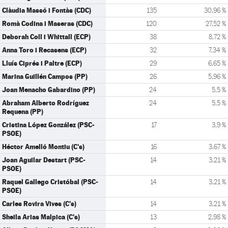
Clàudia Massó i Fontàs (CDC)
135
30,96 %
Romà Codina i Maseras (CDC)
120
27,52 %
Deborah Coll i Whittall (ECP)
38
8,72 %
Anna Toro i Recasens (ECP)
32
7,34 %
Lluís Ciprés i Paltre (ECP)
29
6,65 %
Marina Guillén Campos (PP)
26
5,96 %
Joan Menacho Gabardino (PP)
24
5,5 %
Abraham Alberto Rodríguez
24
5,5 %
Requena (PP)
Cristina López González (PSC-
17
3,9 %
PSOE)
Héctor Amelló Montiu (C's)
16
3,67 %
Joan Aguilar Destart (PSC-
14
3,21 %
PSOE)
Raquel Gallego Cristóbal (PSC-
14
3,21 %
PSOE)
Carles Rovira Vives (C's)
14
3,21 %
Sheila Arias Malpica (C's)
13
2,98 %