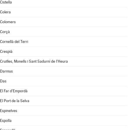
Cistella
Colera
Colomers
Corçà
Cornellà del Terri
Crespià
Cruïlles, Monells i Sant Sadurní de l'Heura
Darnius
Das
El Far d'Empordà
El Port de la Selva
Espinelves
Espolla