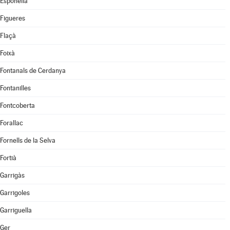
Esponellà
Figueres
Flaçà
Foixà
Fontanals de Cerdanya
Fontanilles
Fontcoberta
Forallac
Fornells de la Selva
Fortià
Garrigàs
Garrigoles
Garriguella
Ger