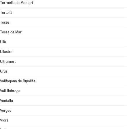
Torroella de Montgrí
Tortellà
Toses
Tossa de Mar
Ullà
Ullastret
Ultramort
Urús
Vallfogona de Ripollès
Vall-llobrega
Ventalló
Verges
Vidrà