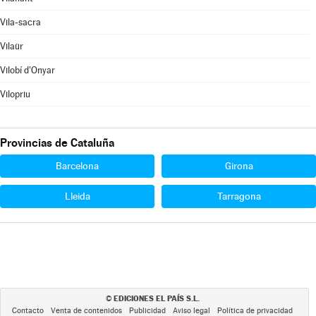
Vila-sacra
Vilaür
Vilobí d'Onyar
Vilopriu
Provincias de Cataluña
Barcelona
Girona
Lleida
Tarragona
EDICIONES EL PAÍS S.L.
©
Contacto
Venta de contenidos
Publicidad
Aviso legal
Política de privacidad