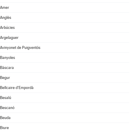
Amer
Anglès
Arbúcies
Argelaguer
Avinyonet de Puigventós
Banyoles
Bàscara
Begur
Bellcaire d'Empordà
Besalú
Bescanó
Beuda
Biure