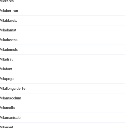
Vidreres
Vilabertran
Vilablareix
Viladamat
Viladasens
Vilademuls
Viladrau
Vilafant
Vilajuïga
Vilallonga de Ter
Vilamacolum
Vilamalla
Vilamaniscle
Vilanant