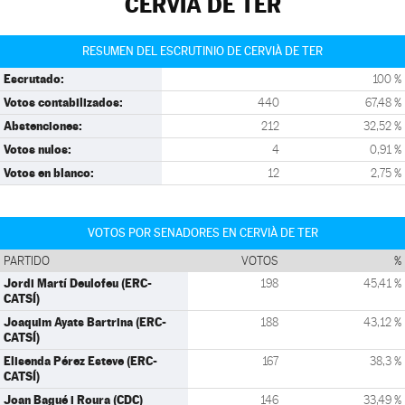
CERVIÀ DE TER
RESUMEN DEL ESCRUTINIO DE CERVIÀ DE TER
Escrutado:
100 %
Votos contabilizados:
440
67,48 %
Abstenciones:
212
32,52 %
Votos nulos:
4
0,91 %
Votos en blanco:
12
2,75 %
VOTOS POR SENADORES EN CERVIÀ DE TER
PARTIDO
VOTOS
%
Jordi Martí Deulofeu (ERC-
198
45,41 %
CATSÍ)
Joaquim Ayats Bartrina (ERC-
188
43,12 %
CATSÍ)
Elisenda Pérez Esteve (ERC-
167
38,3 %
CATSÍ)
Joan Bagué i Roura (CDC)
146
33,49 %