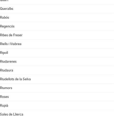
Queralbs
Rabós
Regencós
Ribes de Freser
Riells i Viabrea
Ripoll
Riudarenes
Riudaura
Riudellots de la Selva
Riumors
Roses
Rupià
Sales de Llierca