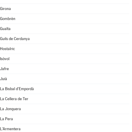
Girona
Gombrèn
Gualta
Guils de Cerdanya
Hostalric
Isòvol
Jafre
Juià
La Bisbal d'Empordà
La Cellera de Ter
La Jonquera
La Pera
L'Armentera