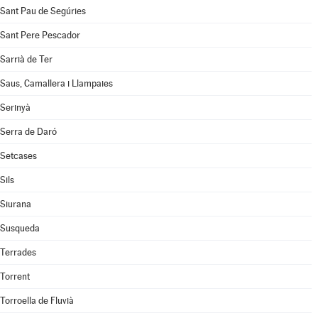
Sant Pau de Segúries
Sant Pere Pescador
Sarrià de Ter
Saus, Camallera i Llampaies
Serinyà
Serra de Daró
Setcases
Sils
Siurana
Susqueda
Terrades
Torrent
Torroella de Fluvià