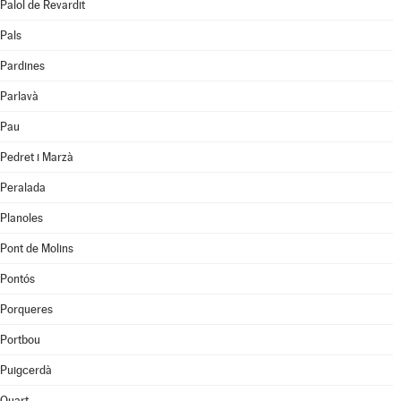
Palol de Revardit
Pals
Pardines
Parlavà
Pau
Pedret i Marzà
Peralada
Planoles
Pont de Molins
Pontós
Porqueres
Portbou
Puigcerdà
Quart