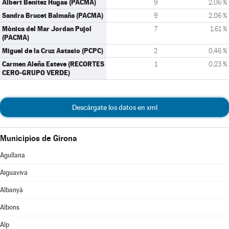
Albert Benítez Hugas (PACMA)
9
2,06 %
Sandra Brucet Balmaña (PACMA)
9
2,06 %
Mònica del Mar Jordan Pujol
7
1,61 %
(PACMA)
Miguel de la Cruz Astasio (PCPC)
2
0,46 %
Carmen Aleña Esteve (RECORTES
1
0,23 %
CERO-GRUPO VERDE)
Descárgate los datos en xml
Municipios de Girona
Agullana
Aiguaviva
Albanyà
Albons
Alp