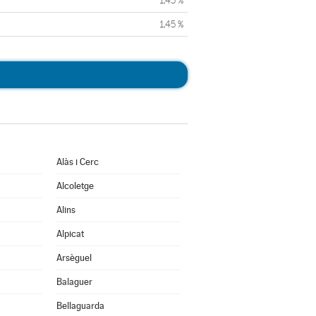
1,45 %
1,45 %
Alàs i Cerc
Alcoletge
Alins
Alpicat
Arsèguel
Balaguer
Bellaguarda