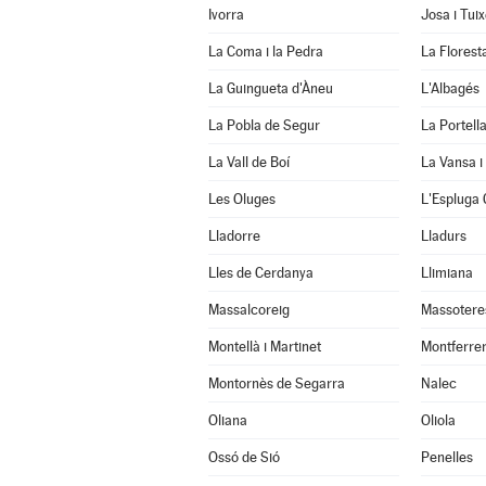
Ivorra
Josa i Tui
La Coma i la Pedra
La Florest
La Guingueta d'Àneu
L'Albagés
La Pobla de Segur
La Portell
La Vall de Boí
La Vansa i
Les Oluges
L'Espluga 
Lladorre
Lladurs
Lles de Cerdanya
Llimiana
Massalcoreig
Massotere
Montellà i Martinet
Montferrer
Montornès de Segarra
Nalec
Oliana
Oliola
Ossó de Sió
Penelles