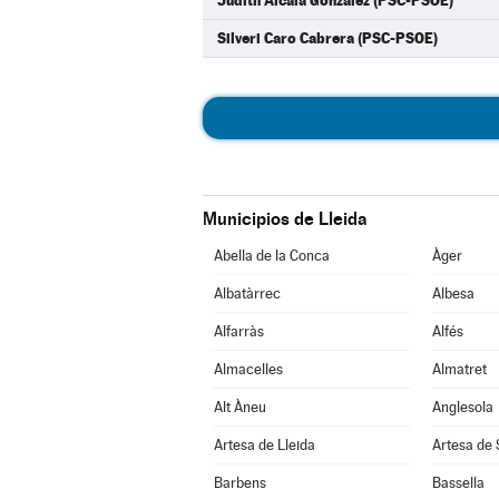
Judith Alcalá González (PSC-PSOE)
Silveri Caro Cabrera (PSC-PSOE)
Municipios de Lleida
Abella de la Conca
Àger
Albatàrrec
Albesa
Alfarràs
Alfés
Almacelles
Almatret
Alt Àneu
Anglesola
Artesa de Lleida
Artesa de
Barbens
Bassella