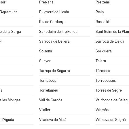
nsor
Preixana
Preixens
d'Agramunt
Puigverd de Lleida
Rialp
Riu de Cerdanya
Rosselló
e de la Sarga
Sant Guim de Freixenet
Sant Guim de la Pla
on
Sarroca de Bellera
Sarroca de Lleida
Solsona
Soriguera
Sunyer
Talarn
Tarroja de Segarra
Térmens
Tornabous
Torrebesses
sa
Torrelameu
Torres de Segre
e les Monges
Vall de Cardós
Vallfogona de Balag
Vilaller
Vilamòs
e l'Aguda
Vilanova de Meià
Vilanova de Segrià