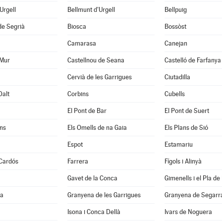
'Urgell
Bellmunt d'Urgell
Bellpuig
de Segrià
Biosca
Bossòst
Camarasa
Canejan
 Mur
Castellnou de Seana
Castelló de Farfanya
Cervià de les Garrigues
Ciutadilla
Dalt
Corbins
Cubells
El Pont de Bar
El Pont de Suert
ns
Els Omells de na Gaia
Els Plans de Sió
Espot
Estamariu
 Cardós
Farrera
Fígols i Alinyà
Gavet de la Conca
Gimenells i el Pla de 
la
Granyena de les Garrigues
Granyena de Segarr
Isona i Conca Dellà
Ivars de Noguera