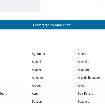
1
1
Descárgate los datos en xml
Agramunt
Aitona
Alcanó
Alcarràs
Algerri
Alguaire
Almenar
Alòs de Balaguer
Arbeca
Arres
 Segre
Aspa
Baix Pallars
Bausen
Belianes