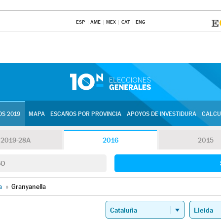
ESP
AME
MEX
CAT
ENG
S 2019
MAPA
ESCAÑOS POR PROVINCIA
APOYOS DE INVESTIDURA
CALCU
2019-28A
2016
2015
SO
a
»
Granyanella