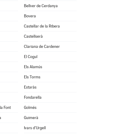
Bellver de Cerdanya
Bovera
Castellar de la Ribera
Castellserà
Clariana de Cardener
El Cogul
Els Alamús
Els Torms
Estaràs
Fondarella
la Font
Golmés
a
Guimerà
Ivars d'Urgell