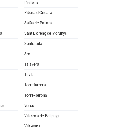
Prullans
Ribera d'Ondara
Salàs de Pallars
na
Sant Llorenç de Morunys
Senterada
Sort
Talavera
Tírvia
Torrefarrera
Torre-serona
uer
Verdú
Vilanova de Bellpuig
Vila-sana