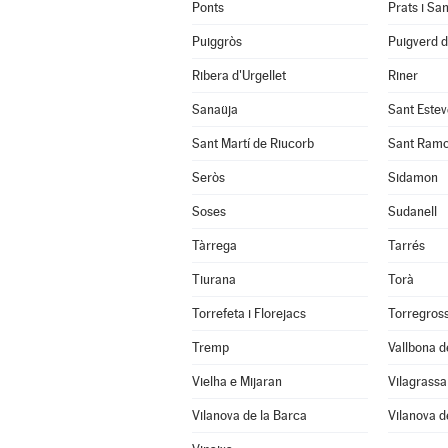
Ponts
Prats i Sa
Puiggròs
Puigverd 
Ribera d'Urgellet
Riner
Sanaüja
Sant Estev
Sant Martí de Riucorb
Sant Ram
Seròs
Sidamon
Soses
Sudanell
Tàrrega
Tarrés
Tiurana
Torà
Torrefeta i Florejacs
Torregros
Tremp
Vallbona d
Vielha e Mijaran
Vilagrassa
Vilanova de la Barca
Vilanova d