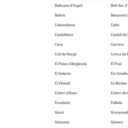
Bellcaire d'Urgell
Bell-lloc d
Bellvís
Benavent 
Cabanabona
Cabó
Castelldans
Castell de
Cava
Cervera
Coll de Nargó
Conca de 
El Palau d'Anglesola
El Poal
El Soleràs
Els Omello
El Vilosell
Es Bòrdes
Esterri d'Àneu
Esterri de
Foradada
Fulleda
Gósol
Granyanel
Guissona
Guixers