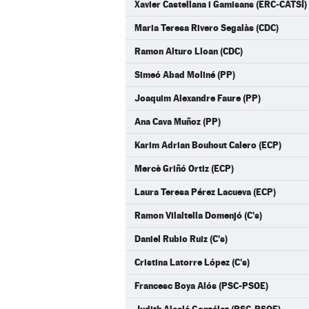
Xavier Castellana i Gamisans (ERC-CATSÍ)
Maria Teresa Rivero Segalàs (CDC)
Ramon Alturo Lloan (CDC)
Simeó Abad Moliné (PP)
Joaquim Alexandre Faure (PP)
Ana Cava Muñoz (PP)
Karim Adrian Bouhout Calero (ECP)
Mercè Griñó Ortiz (ECP)
Laura Teresa Pérez Lacueva (ECP)
Ramon Vilaltella Domenjó (C's)
Daniel Rubio Ruiz (C's)
Cristina Latorre López (C's)
Francesc Boya Alós (PSC-PSOE)