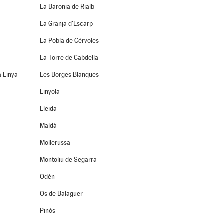
La Baronia de Rialb
La Granja d'Escarp
La Pobla de Cérvoles
La Torre de Cabdella
a Linya
Les Borges Blanques
Linyola
Lleida
Maldà
Mollerussa
Montoliu de Segarra
Odèn
Os de Balaguer
Pinós