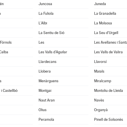
xén
Juncosa
Juneda
a
La Fuliola
La Granadella
L'Albi
La Molsosa
a
La Sentiu de Sió
La Seu d'Urgell
 Fórnols
Les
Les Avellanes i Sant
Calba
Les Valls d'Aguilar
Les Valls de Valira
Llardecans
Llavorsí
Llobera
Maials
s
Menàrguens
Miralcamp
 i Castellbò
Montgai
Montoliu de Lleida
Naut Aran
Navès
Olius
Organyà
Peramola
Pinell de Solsonès