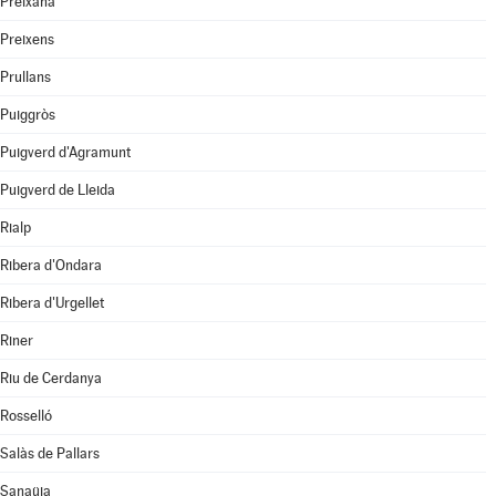
Preixana
Preixens
Prullans
Puiggròs
Puigverd d'Agramunt
Puigverd de Lleida
Rialp
Ribera d'Ondara
Ribera d'Urgellet
Riner
Riu de Cerdanya
Rosselló
Salàs de Pallars
Sanaüja