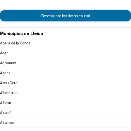
Descárgate los datos en xml
Municipios de Lleida
Abella de la Conca
Àger
Agramunt
Aitona
Alàs i Cerc
Albatàrrec
Albesa
Alcanó
Alcarràs