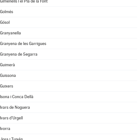
Gimenells i el Pla de la Font
Golmés
Gósol
Granyanella
Granyena de les Garrigues
Granyena de Segarra
Guimerà
Guissona
Guixers
Isona i Conca Dellà
Ivars de Noguera
Ivars d'Urgell
Ivorra
Josa i Tuixén