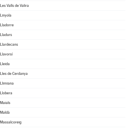
Les Valls de Valira
Linyola
Lladorre
Lladurs
Llardecans
Llavorsí
Lleida
Lles de Cerdanya
Llimiana
Llobera
Maials
Maldà
Massalcoreig