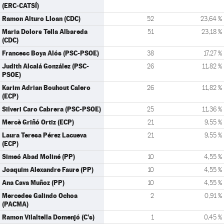
(ERC-CATSÍ)
Ramon Alturo Lloan (CDC)
52
23,64 %
Maria Dolors Tella Albareda
51
23,18 %
(CDC)
Francesc Boya Alós (PSC-PSOE)
38
17,27 %
Judith Alcalá González (PSC-
26
11,82 %
PSOE)
Karim Adrian Bouhout Calero
26
11,82 %
(ECP)
Silveri Caro Cabrera (PSC-PSOE)
25
11,36 %
Mercè Griñó Ortiz (ECP)
21
9,55 %
Laura Teresa Pérez Lacueva
21
9,55 %
(ECP)
Simeó Abad Moliné (PP)
10
4,55 %
Joaquim Alexandre Faure (PP)
10
4,55 %
Ana Cava Muñoz (PP)
10
4,55 %
Mercedes Galindo Ochoa
2
0,91 %
(PACMA)
Ramon Vilaltella Domenjó (C's)
1
0,45 %