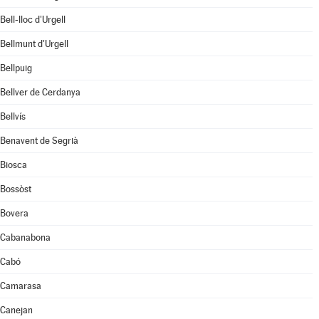
Bell-lloc d'Urgell
Bellmunt d'Urgell
Bellpuig
Bellver de Cerdanya
Bellvís
Benavent de Segrià
Biosca
Bossòst
Bovera
Cabanabona
Cabó
Camarasa
Canejan