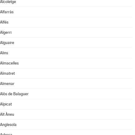
Alcoletge
Alfarràs
Alfés
Algerri
Alguaire
Alins
Almacelles
Almatret
Almenar
Alòs de Balaguer
Alpicat
Alt Àneu
Anglesola
Arbeca