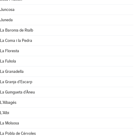
Juncosa
Juneda
La Baronia de Rialb
La Coma i la Pedra
La Floresta
La Fuliola
La Granadella
La Granja d'Escarp
La Guingueta d'Àneu
L'Albagés
L'Albi
La Molsosa
La Pobla de Cérvoles