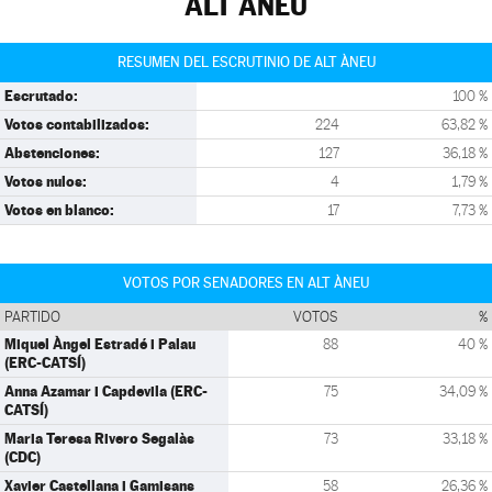
ALT ÀNEU
RESUMEN DEL ESCRUTINIO DE ALT ÀNEU
Escrutado:
100 %
Votos contabilizados:
224
63,82 %
Abstenciones:
127
36,18 %
Votos nulos:
4
1,79 %
Votos en blanco:
17
7,73 %
VOTOS POR SENADORES EN ALT ÀNEU
PARTIDO
VOTOS
%
Miquel Àngel Estradé i Palau
88
40 %
(ERC-CATSÍ)
Anna Azamar i Capdevila (ERC-
75
34,09 %
CATSÍ)
Maria Teresa Rivero Segalàs
73
33,18 %
(CDC)
Xavier Castellana i Gamisans
58
26,36 %