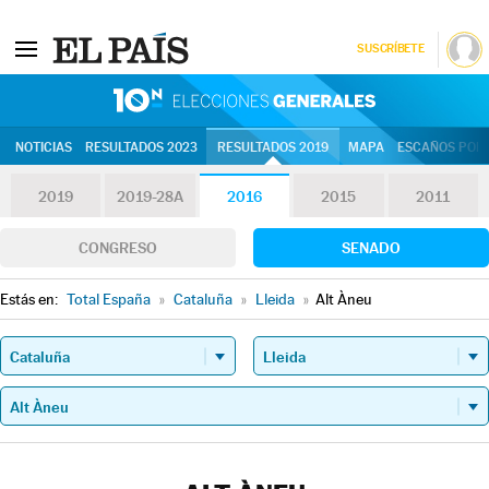
SUSCRÍBETE
10N | Eleccion
NOTICIAS
RESULTADOS 2023
RESULTADOS 2019
MAPA
ESCAÑOS POR 
2019
2019-28A
2016
2015
2011
CONGRESO
SENADO
Estás en:
Total España
»
Cataluña
»
Lleida
»
Alt Àneu