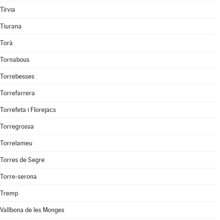
Tírvia
Tiurana
Torà
Tornabous
Torrebesses
Torrefarrera
Torrefeta i Florejacs
Torregrossa
Torrelameu
Torres de Segre
Torre-serona
Tremp
Vallbona de les Monges