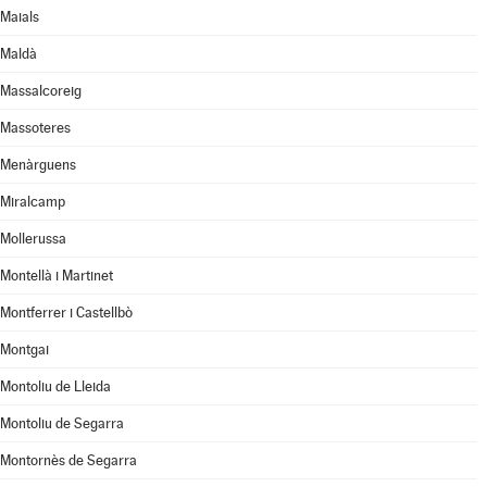
Maials
Maldà
Massalcoreig
Massoteres
Menàrguens
Miralcamp
Mollerussa
Montellà i Martinet
Montferrer i Castellbò
Montgai
Montoliu de Lleida
Montoliu de Segarra
Montornès de Segarra