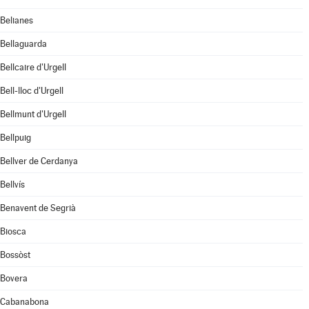
Belianes
Bellaguarda
Bellcaire d'Urgell
Bell-lloc d'Urgell
Bellmunt d'Urgell
Bellpuig
Bellver de Cerdanya
Bellvís
Benavent de Segrià
Biosca
Bossòst
Bovera
Cabanabona