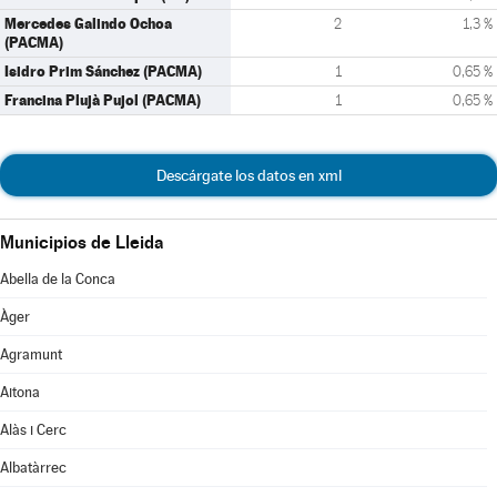
Mercedes Galindo Ochoa
2
1,3 %
(PACMA)
Isidro Prim Sánchez (PACMA)
1
0,65 %
Francina Plujà Pujol (PACMA)
1
0,65 %
Descárgate los datos en xml
Municipios de Lleida
Abella de la Conca
Àger
Agramunt
Aitona
Alàs i Cerc
Albatàrrec