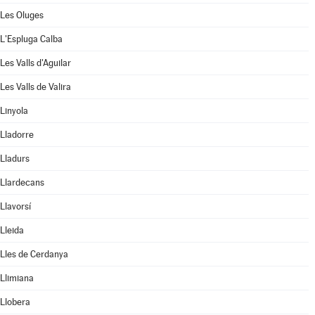
Les Oluges
L'Espluga Calba
Les Valls d'Aguilar
Les Valls de Valira
Linyola
Lladorre
Lladurs
Llardecans
Llavorsí
Lleida
Lles de Cerdanya
Llimiana
Llobera