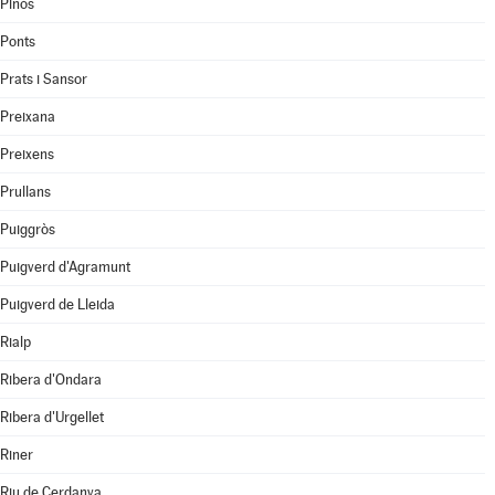
Pinós
Ponts
Prats i Sansor
Preixana
Preixens
Prullans
Puiggròs
Puigverd d'Agramunt
Puigverd de Lleida
Rialp
Ribera d'Ondara
Ribera d'Urgellet
Riner
Riu de Cerdanya