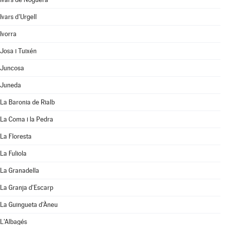
Ivars d'Urgell
Ivorra
Josa i Tuixén
Juncosa
Juneda
La Baronia de Rialb
La Coma i la Pedra
La Floresta
La Fuliola
La Granadella
La Granja d'Escarp
La Guingueta d'Àneu
L'Albagés