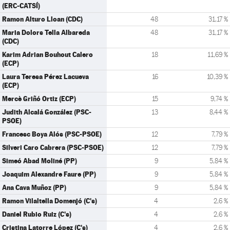
(ERC-CATSÍ)
Ramon Alturo Lloan (CDC)
48
31,17 %
Maria Dolors Tella Albareda
48
31,17 %
(CDC)
Karim Adrian Bouhout Calero
18
11,69 %
(ECP)
Laura Teresa Pérez Lacueva
16
10,39 %
(ECP)
Mercè Griñó Ortiz (ECP)
15
9,74 %
Judith Alcalá González (PSC-
13
8,44 %
PSOE)
Francesc Boya Alós (PSC-PSOE)
12
7,79 %
Silveri Caro Cabrera (PSC-PSOE)
12
7,79 %
Simeó Abad Moliné (PP)
9
5,84 %
Joaquim Alexandre Faure (PP)
9
5,84 %
Ana Cava Muñoz (PP)
9
5,84 %
Ramon Vilaltella Domenjó (C's)
4
2,6 %
Daniel Rubio Ruiz (C's)
4
2,6 %
Cristina Latorre López (C's)
4
2,6 %