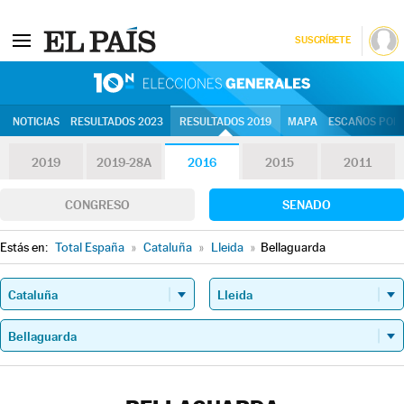
SUSCRÍBETE
10N | Eleccion
NOTICIAS
RESULTADOS 2023
RESULTADOS 2019
MAPA
ESCAÑOS POR 
2019
2019-28A
2016
2015
2011
CONGRESO
SENADO
Estás en:
Total España
»
Cataluña
»
Lleida
»
Bellaguarda