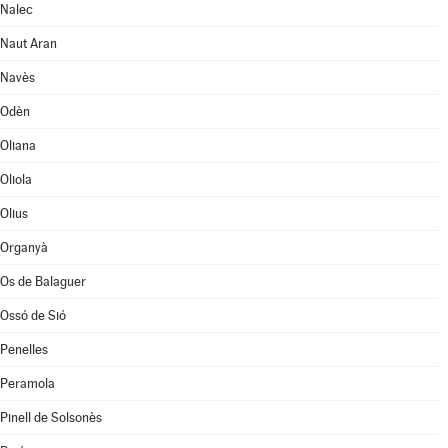
Nalec
Naut Aran
Navès
Odèn
Oliana
Oliola
Olius
Organyà
Os de Balaguer
Ossó de Sió
Penelles
Peramola
Pinell de Solsonès