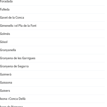
Foradada
Fulleda
Gavet de la Conca
Gimenells i el Pla de la Font
Golmés
Gósol
Granyanella
Granyena de les Garrigues
Granyena de Segarra
Guimerà
Guissona
Guixers
Isona i Conca Dellà
Ivars de Noguera