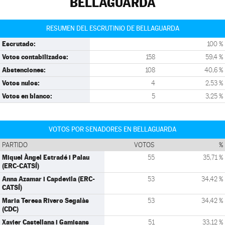
BELLAGUARDA
RESUMEN DEL ESCRUTINIO DE BELLAGUARDA
Escrutado:
100 %
Votos contabilizados:
158
59,4 %
Abstenciones:
108
40,6 %
Votos nulos:
4
2,53 %
Votos en blanco:
5
3,25 %
VOTOS POR SENADORES EN BELLAGUARDA
PARTIDO
VOTOS
%
Miquel Àngel Estradé i Palau
55
35,71 %
(ERC-CATSÍ)
Anna Azamar i Capdevila (ERC-
53
34,42 %
CATSÍ)
Maria Teresa Rivero Segalàs
53
34,42 %
(CDC)
Xavier Castellana i Gamisans
51
33,12 %