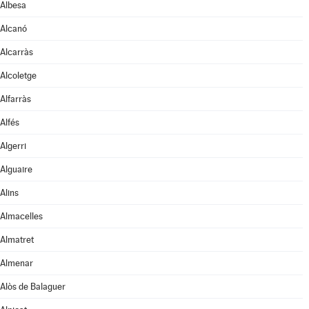
Albesa
Alcanó
Alcarràs
Alcoletge
Alfarràs
Alfés
Algerri
Alguaire
Alins
Almacelles
Almatret
Almenar
Alòs de Balaguer