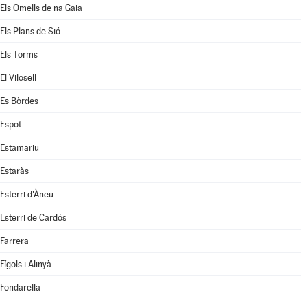
Els Omells de na Gaia
Els Plans de Sió
Els Torms
El Vilosell
Es Bòrdes
Espot
Estamariu
Estaràs
Esterri d'Àneu
Esterri de Cardós
Farrera
Fígols i Alinyà
Fondarella