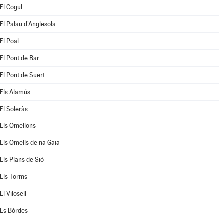
El Cogul
El Palau d'Anglesola
El Poal
El Pont de Bar
El Pont de Suert
Els Alamús
El Soleràs
Els Omellons
Els Omells de na Gaia
Els Plans de Sió
Els Torms
El Vilosell
Es Bòrdes