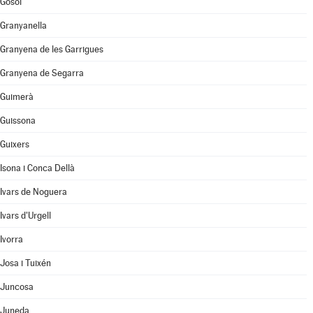
Gósol
Granyanella
Granyena de les Garrigues
Granyena de Segarra
Guimerà
Guissona
Guixers
Isona i Conca Dellà
Ivars de Noguera
Ivars d'Urgell
Ivorra
Josa i Tuixén
Juncosa
Juneda