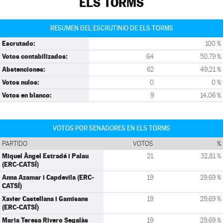
ELS TORMS
RESUMEN DEL ESCRUTINIO DE ELS TORMS
Escrutado:
100 %
Votos contabilizados:
64
50,79 %
Abstenciones:
62
49,21 %
Votos nulos:
0
0 %
Votos en blanco:
9
14,06 %
VOTOS POR SENADORES EN ELS TORMS
PARTIDO
VOTOS
%
Miquel Àngel Estradé i Palau
21
32,81 %
(ERC-CATSÍ)
Anna Azamar i Capdevila (ERC-
19
29,69 %
CATSÍ)
Xavier Castellana i Gamisans
19
29,69 %
(ERC-CATSÍ)
Maria Teresa Rivero Segalàs
19
29,69 %