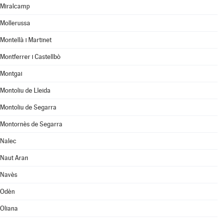
Miralcamp
Mollerussa
Montellà i Martinet
Montferrer i Castellbò
Montgai
Montoliu de Lleida
Montoliu de Segarra
Montornès de Segarra
Nalec
Naut Aran
Navès
Odèn
Oliana