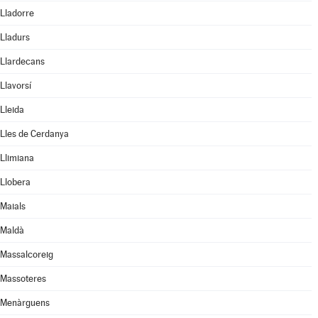
Lladorre
Lladurs
Llardecans
Llavorsí
Lleida
Lles de Cerdanya
Llimiana
Llobera
Maials
Maldà
Massalcoreig
Massoteres
Menàrguens