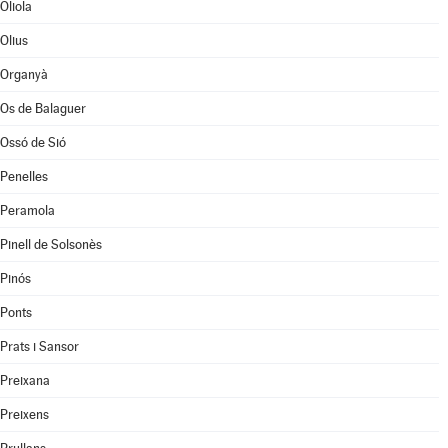
Oliola
Olius
Organyà
Os de Balaguer
Ossó de Sió
Penelles
Peramola
Pinell de Solsonès
Pinós
Ponts
Prats i Sansor
Preixana
Preixens