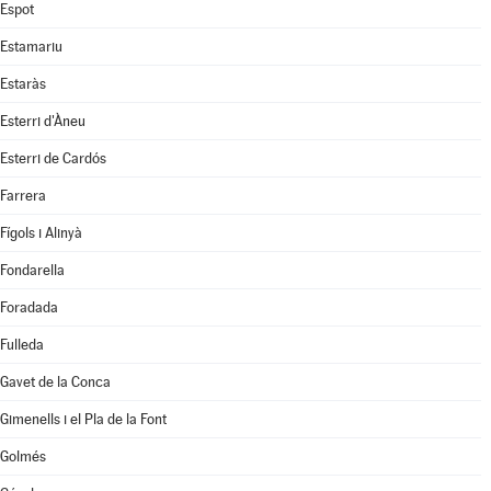
Espot
Estamariu
Estaràs
Esterri d'Àneu
Esterri de Cardós
Farrera
Fígols i Alinyà
Fondarella
Foradada
Fulleda
Gavet de la Conca
Gimenells i el Pla de la Font
Golmés