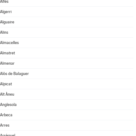
Alfés
Algerri
Alguaire
Alins
Almacelles
Almatret
Almenar
Alòs de Balaguer
Alpicat
Alt Àneu
Anglesola
Arbeca
Arres
Arsèguel