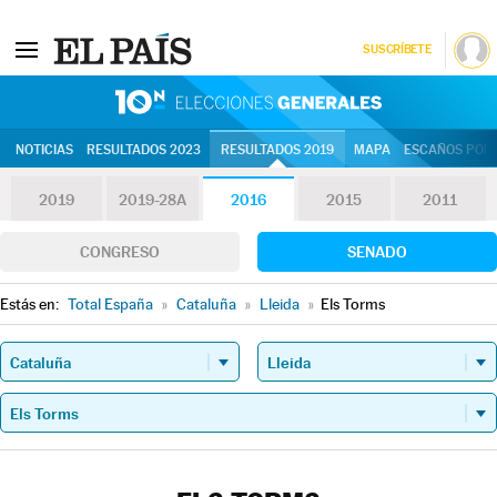
SUSCRÍBETE
10N | Eleccion
NOTICIAS
RESULTADOS 2023
RESULTADOS 2019
MAPA
ESCAÑOS POR 
2019
2019-28A
2016
2015
2011
CONGRESO
SENADO
Estás en:
Total España
»
Cataluña
»
Lleida
»
Els Torms