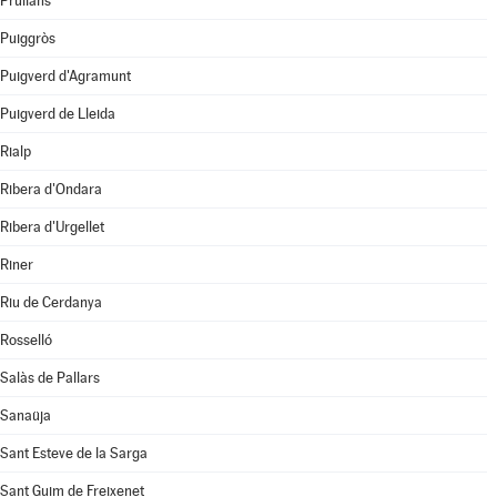
Prullans
Puiggròs
Puigverd d'Agramunt
Puigverd de Lleida
Rialp
Ribera d'Ondara
Ribera d'Urgellet
Riner
Riu de Cerdanya
Rosselló
Salàs de Pallars
Sanaüja
Sant Esteve de la Sarga
Sant Guim de Freixenet