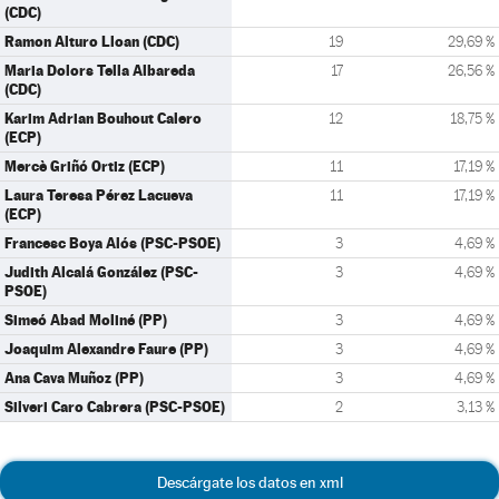
(CDC)
Ramon Alturo Lloan (CDC)
19
29,69 %
Maria Dolors Tella Albareda
17
26,56 %
(CDC)
Karim Adrian Bouhout Calero
12
18,75 %
(ECP)
Mercè Griñó Ortiz (ECP)
11
17,19 %
Laura Teresa Pérez Lacueva
11
17,19 %
(ECP)
Francesc Boya Alós (PSC-PSOE)
3
4,69 %
Judith Alcalá González (PSC-
3
4,69 %
PSOE)
Simeó Abad Moliné (PP)
3
4,69 %
Joaquim Alexandre Faure (PP)
3
4,69 %
Ana Cava Muñoz (PP)
3
4,69 %
Silveri Caro Cabrera (PSC-PSOE)
2
3,13 %
Descárgate los datos en xml