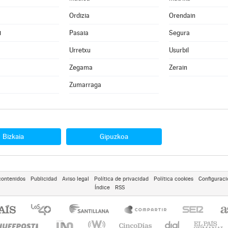
Ordizia
Orendain
i
Pasaia
Segura
Urretxu
Usurbil
Zegama
Zerain
Zumarraga
Bizkaia
Gipuzkoa
contenidos
Publicidad
Aviso legal
Política de privacidad
Política cookies
Configuraci
Índice
RSS