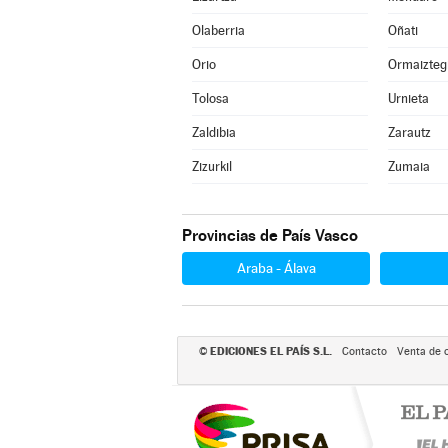
Olaberria
Oñati
Orio
Ormaizteg
Tolosa
Urnieta
Zaldibia
Zarautz
Zizurkil
Zumaia
Provincias de País Vasco
Araba - Álava
EDICIONES EL PAÍS S.L.
©
Contacto
Venta de 