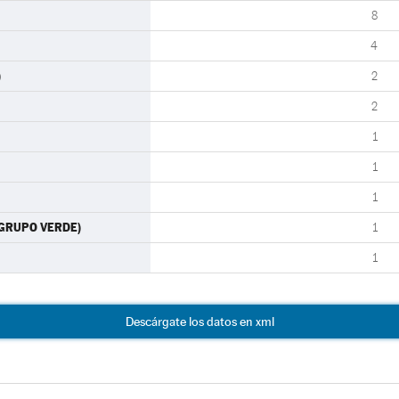
8
4
)
2
2
1
1
1
-GRUPO VERDE)
1
1
Descárgate los datos en xml