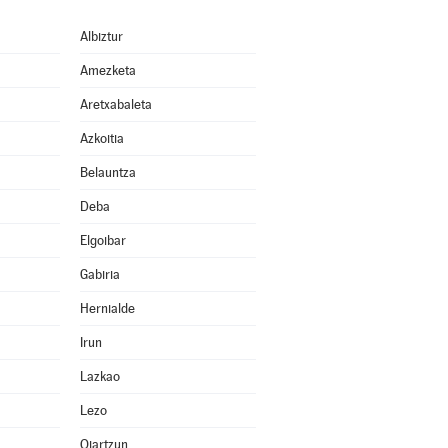
Albiztur
Amezketa
Aretxabaleta
Azkoitia
Belauntza
Deba
Elgoibar
Gabiria
Hernialde
Irun
Lazkao
Lezo
Oiartzun