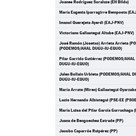
Joanes Rodríguez Soraluze (EH Bildu)
María Eugenia Iparragirre Bemposta (EA
Imanol Querejeta Ayerdi (EAJ-PNV)
Victoriano Gallastegui Altube (EAJ-PNV)
José Ramón (Josetxo) Arrieta Arrieta 
(PODEMOS/AHAL DUGU-IU-EQUO)
Pilar Garrido Gutiérrez (PODEMOS/AH
DUGU-IU-EQUO)
Julen Bollain Urbieta (PODEMOS/AHAL
DUGU-IU-EQUO)
María Arrate (Miren) Gallastegui Oyarzab
Lucio Hernando Albistegui (PSE-EE (PSOE
María Luisa del Pilar García Gurruchaga 
Juana de Bengoechea Estrade (PP)
Jacobo Caparrós Ruipérez (PP)