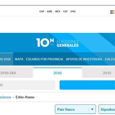
ESP
AME
MEX
CAT
ENG
S 2019
MAPA
ESCAÑOS POR PROVINCIA
APOYOS DE INVESTIDURA
CALCU
2019-28A
2016
2015
SO
púzcoa
»
Ezkio-Itsaso