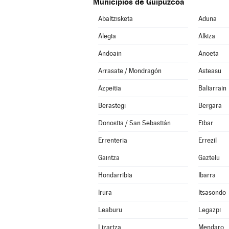
Municipios de Guipúzcoa
Abaltzisketa
Aduna
Alegia
Alkiza
Andoain
Anoeta
Arrasate / Mondragón
Asteasu
Azpeitia
Baliarrain
Berastegi
Bergara
Donostia / San Sebastián
Eibar
Errenteria
Errezil
Gaintza
Gaztelu
Hondarribia
Ibarra
Irura
Itsasondo
Leaburu
Legazpi
Lizartza
Mendaro