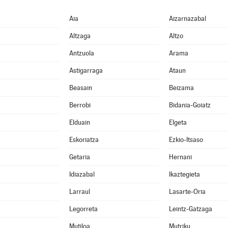
Aia
Aizarnazabal
Altzaga
Altzo
Antzuola
Arama
Astigarraga
Ataun
Beasain
Beizama
Berrobi
Bidania-Goiatz
Elduain
Elgeta
Eskoriatza
Ezkio-Itsaso
Getaria
Hernani
Idiazabal
Ikaztegieta
Larraul
Lasarte-Oria
Legorreta
Leintz-Gatzaga
Mutiloa
Mutriku