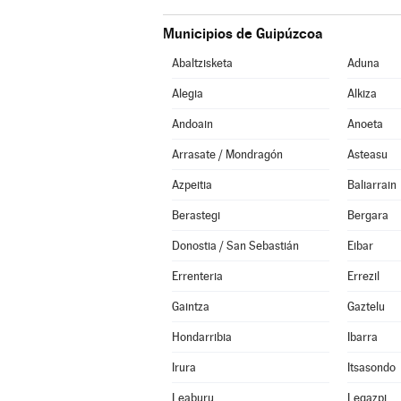
Municipios de Guipúzcoa
Abaltzisketa
Aduna
Alegia
Alkiza
Andoain
Anoeta
Arrasate / Mondragón
Asteasu
Azpeitia
Baliarrain
Berastegi
Bergara
Donostia / San Sebastián
Eibar
Errenteria
Errezil
Gaintza
Gaztelu
Hondarribia
Ibarra
Irura
Itsasondo
Leaburu
Legazpi