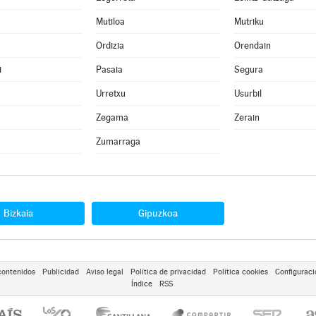
Mutiloa
Mutriku
Ordizia
Orendain
i
Pasaia
Segura
Urretxu
Usurbil
Zegama
Zerain
Zumarraga
Bizkaia
Gipuzkoa
contenidos
Publicidad
Aviso legal
Política de privacidad
Política cookies
Configuraci
Índice
RSS