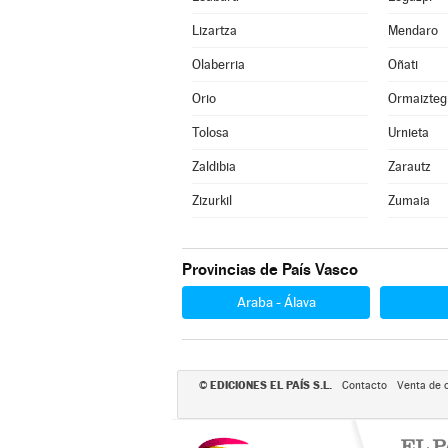
Lizartza
Mendaro
Olaberria
Oñati
Orio
Ormaizteg
Tolosa
Urnieta
Zaldibia
Zarautz
Zizurkil
Zumaia
Provincias de País Vasco
Araba - Álava
EDICIONES EL PAÍS S.L.
©
Contacto
Venta de 