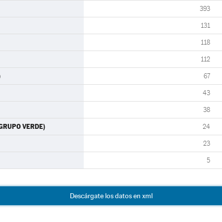
393
131
118
112
)
67
43
38
-GRUPO VERDE)
24
23
5
Descárgate los datos en xml