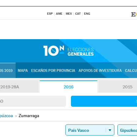
ESP
AME
MEX
CAT
ENG
S 2019
MAPA
ESCAÑOS POR PROVINCIA
APOYOS DE INVESTIDURA
CALCU
2019-28A
2016
2015
SO
púzcoa
»
Zumarraga