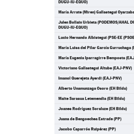
DUGU-IU-EQUO)
María Arrate (Miren) Gallastegui Oyarzab
Julen Bollain Urbieta (PODEMOS/AHAL
DUGU-IU-EQUO)
Lucio Hernando Albistegui (PSE-EE (PSOE
María Luisa del Pilar García Gurruchaga 
María Eugenia Iparragirre Bemposta (EA
Victoriano Gallastegui Altube (EAJ-PNV)
Imanol Querejeta Ayerdi (EAJ-PNV)
Alberto Unamunzaga Osoro (EH Bildu)
Maite Sarasua Letemendia (EH Bildu)
Joanes Rodríguez Soraluze (EH Bildu)
Juana de Bengoechea Estrade (PP)
Jacobo Caparrós Ruipérez (PP)