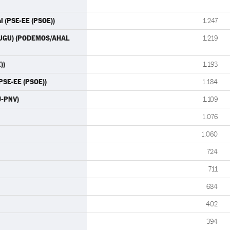
al (PSE-EE (PSOE))
1.247
 DUGU) (PODEMOS/AHAL
1.219
))
1.193
(PSE-EE (PSOE))
1.184
J-PNV)
1.109
1.076
1.060
724
711
684
402
394