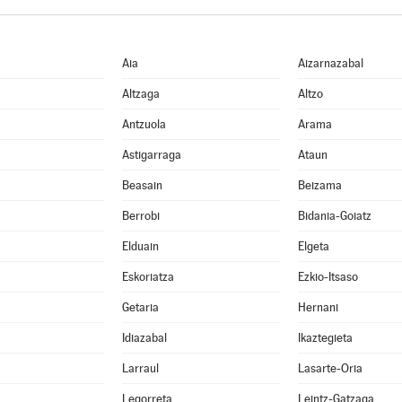
Aia
Aizarnazabal
Altzaga
Altzo
Antzuola
Arama
Astigarraga
Ataun
Beasain
Beizama
Berrobi
Bidania-Goiatz
Elduain
Elgeta
Eskoriatza
Ezkio-Itsaso
Getaria
Hernani
Idiazabal
Ikaztegieta
Larraul
Lasarte-Oria
Legorreta
Leintz-Gatzaga