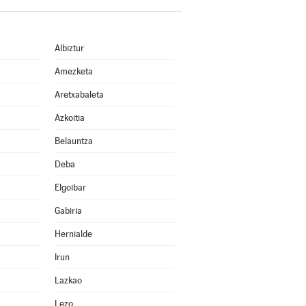
Albiztur
Amezketa
Aretxabaleta
Azkoitia
Belauntza
Deba
Elgoibar
Gabiria
Hernialde
Irun
Lazkao
Lezo