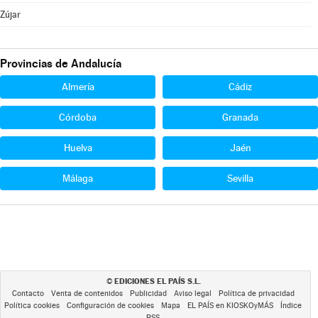
Zújar
Provincias de Andalucía
Almería
Cádiz
Córdoba
Granada
Huelva
Jaén
Málaga
Sevilla
EDICIONES EL PAÍS S.L.
©
Contacto
Venta de contenidos
Publicidad
Aviso legal
Política de privacidad
Política cookies
Configuración de cookies
Mapa
EL PAÍS en KIOSKOyMÁS
Índice
RSS