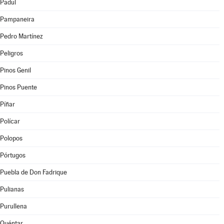
Padul
Pampaneira
Pedro Martínez
Peligros
Pinos Genil
Pinos Puente
Píñar
Polícar
Polopos
Pórtugos
Puebla de Don Fadrique
Pulianas
Purullena
Quéntar