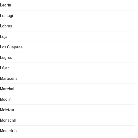
Lecrín
Lentegí
Lobras
Loja
Los Guájares
Lugros
Lújar
Maracena
Marchal
Moclín
Molvízar
Monachil
Montefrío