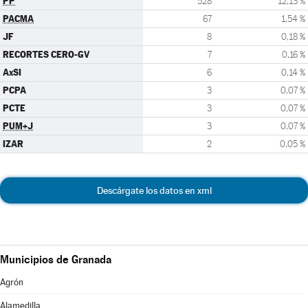
PP
528
12,13 %
PACMA
67
1,54 %
JF
8
0,18 %
RECORTES CERO-GV
7
0,16 %
AxSI
6
0,14 %
PCPA
3
0,07 %
PCTE
3
0,07 %
PUM+J
3
0,07 %
IZAR
2
0,05 %
Descárgate los datos en xml
Municipios de Granada
Agrón
Alamedilla