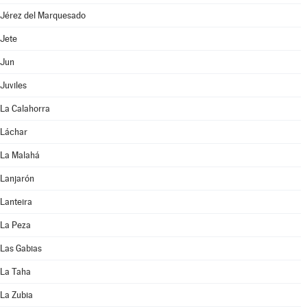
Jérez del Marquesado
Jete
Jun
Juviles
La Calahorra
Láchar
La Malahá
Lanjarón
Lanteira
La Peza
Las Gabias
La Taha
La Zubia