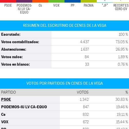
PSOE
PODEMOS-
Cs
VOX
PP
PACMA
"JF"
RECORTES
IU LV CA-
CERO-GV
EQUO
RESUMEN DEL ESCRUTINIO DE CENES DE LA VEGA
Escrutado:
100 %
Votos contabilizados:
4.437
73,05 %
Abstenciones:
1.637
26,95 %
Votos nulos:
84
1,89 %
Votos en blanco:
33
0,76 %
VOTOS POR PARTIDOS EN CENES DE LA VEGA
PARTIDO
VOTOS
%
PSOE
1.342
30,83 %
PODEMOS-IU LV CA-EQUO
847
19,46 %
Cs
832
19,11 %
VOX
672
15,44 %