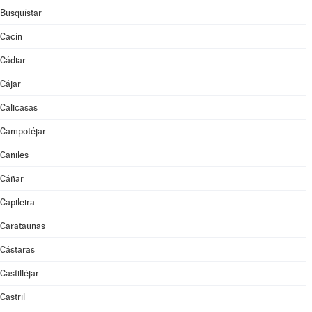
Busquístar
Cacín
Cádiar
Cájar
Calicasas
Campotéjar
Caniles
Cáñar
Capileira
Carataunas
Cástaras
Castilléjar
Castril