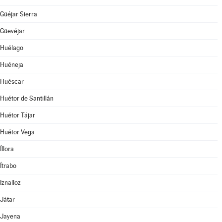
Güéjar Sierra
Güevéjar
Huélago
Huéneja
Huéscar
Huétor de Santillán
Huétor Tájar
Huétor Vega
Íllora
Ítrabo
Iznalloz
Játar
Jayena