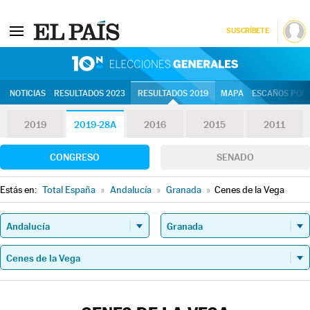
SUSCRÍBETE
10N | Eleccion
NOTICIAS
RESULTADOS 2023
RESULTADOS 2019
MAPA
ESCAÑOS POR 
2019
2019-28A
2016
2015
2011
CONGRESO
SENADO
Estás en:
Total España
»
Andalucía
»
Granada
»
Cenes de la Vega