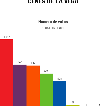
CENES DE LA VEGA
Número de votos
100
%
ESCRUTADO
1.342
847
832
672
528
67
8
7