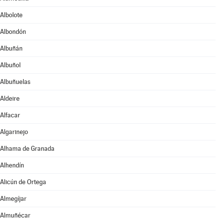
Albolote
Albondón
Albuñán
Albuñol
Albuñuelas
Aldeire
Alfacar
Algarinejo
Alhama de Granada
Alhendín
Alicún de Ortega
Almegíjar
Almuñécar