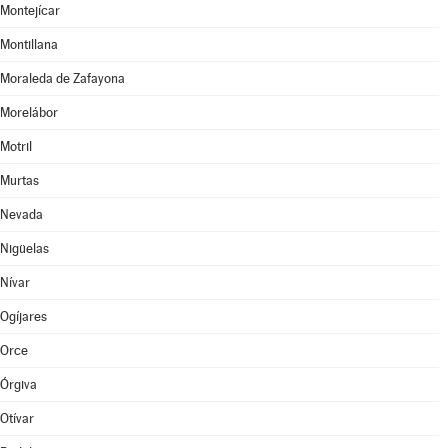
Montejícar
Montillana
Moraleda de Zafayona
Morelábor
Motril
Murtas
Nevada
Nigüelas
Nívar
Ogíjares
Orce
Órgiva
Otívar