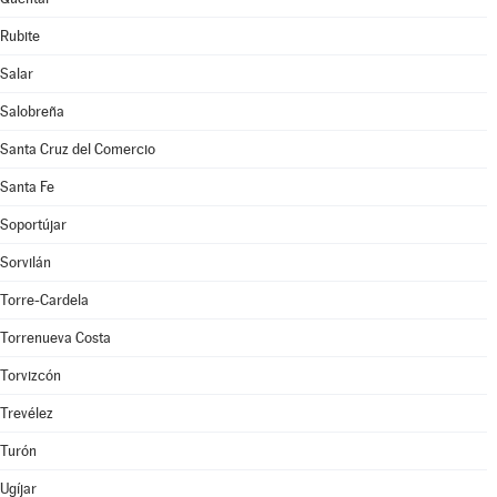
Rubite
Salar
Salobreña
Santa Cruz del Comercio
Santa Fe
Soportújar
Sorvilán
Torre-Cardela
Torrenueva Costa
Torvizcón
Trevélez
Turón
Ugíjar