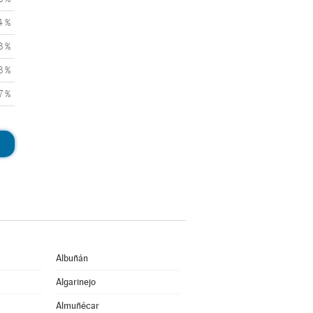
4 %
3 %
3 %
7 %
Albuñán
Algarinejo
Almuñécar