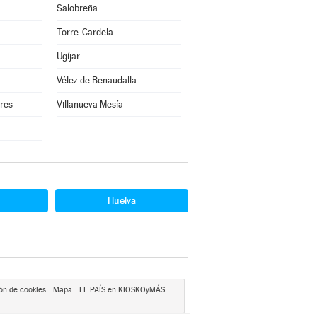
Salobreña
Torre-Cardela
Ugíjar
Vélez de Benaudalla
rres
Villanueva Mesía
Huelva
ón de cookies
Mapa
EL PAÍS en KIOSKOyMÁS