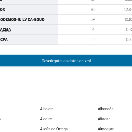
VOX
70
12,8
ODEMOS-IU LV CA-EQUO
59
10,8
PACMA
4
0,7
PCPA
2
0,3
Descárgate los datos en xml
Albolote
Albondón
s
Aldeire
Alfacar
Alicún de Ortega
Almegíjar