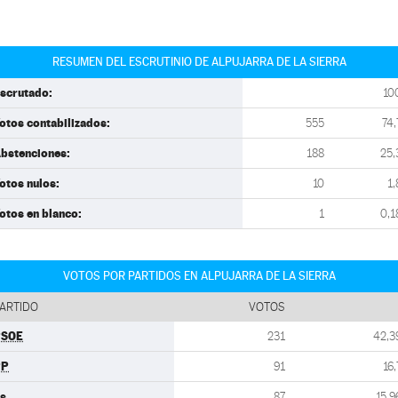
RESUMEN DEL ESCRUTINIO DE ALPUJARRA DE LA SIERRA
scrutado:
10
otos contabilizados:
555
74,
bstenciones:
188
25,
otos nulos:
10
1,
otos en blanco:
1
0,1
VOTOS POR PARTIDOS EN ALPUJARRA DE LA SIERRA
ARTIDO
VOTOS
PSOE
231
42,3
PP
91
16,
s
87
15,9