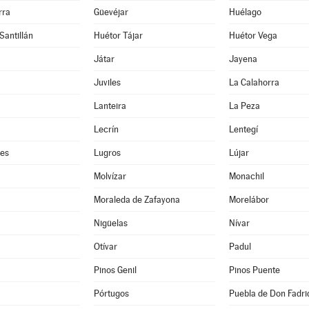
rra
Güevéjar
Huélago
Santillán
Huétor Tájar
Huétor Vega
Játar
Jayena
Juviles
La Calahorra
Lanteira
La Peza
Lecrín
Lentegí
res
Lugros
Lújar
Molvízar
Monachil
Moraleda de Zafayona
Morelábor
Nigüelas
Nívar
Otívar
Padul
Pinos Genil
Pinos Puente
Pórtugos
Puebla de Don Fadri