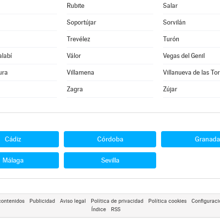
Rubite
Salar
Soportújar
Sorvilán
Trevélez
Turón
alabí
Válor
Vegas del Genil
ura
Villamena
Villanueva de las To
Zagra
Zújar
Cádiz
Córdoba
Granada
Málaga
Sevilla
contenidos
Publicidad
Aviso legal
Política de privacidad
Política cookies
Configuraci
Índice
RSS