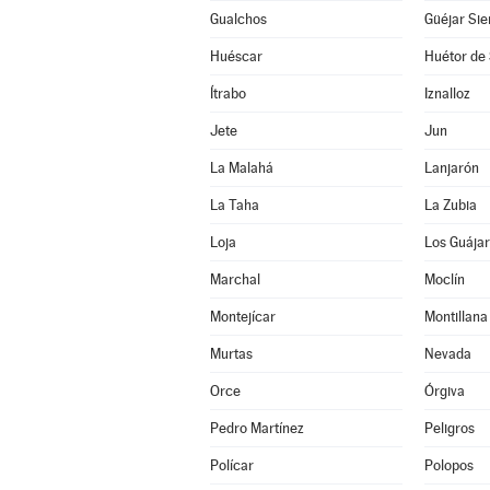
Gualchos
Güéjar Sie
Huéscar
Huétor de 
Ítrabo
Iznalloz
Jete
Jun
La Malahá
Lanjarón
La Taha
La Zubia
Loja
Los Guája
Marchal
Moclín
Montejícar
Montillana
Murtas
Nevada
Orce
Órgiva
Pedro Martínez
Peligros
Polícar
Polopos