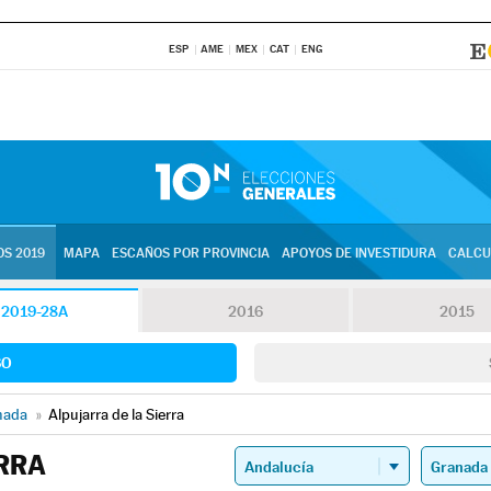
ESP
AME
MEX
CAT
ENG
S 2019
MAPA
ESCAÑOS POR PROVINCIA
APOYOS DE INVESTIDURA
CALCU
2019-28A
2016
2015
SO
nada
»
Alpujarra de la Sierra
RRA