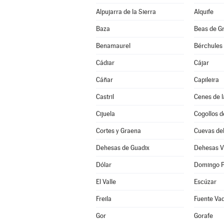
Alpujarra de la Sierra
Alquife
Baza
Beas de G
Benamaurel
Bérchules
Cádiar
Cájar
Cáñar
Capileira
Castril
Cenes de l
Cijuela
Cogollos d
Cortes y Graena
Cuevas de
Dehesas de Guadix
Dehesas V
Dólar
Domingo P
El Valle
Escúzar
Freila
Fuente Va
Gor
Gorafe