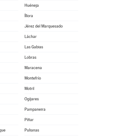
Huéneja
Íllora
Jérez del Marquesado
Láchar
Las Gabias
Lobras
Maracena
Montefrío
Motril
Ogíjares
Pampaneira
Píñar
que
Pulianas