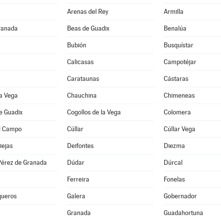
Arenas del Rey
Armilla
ranada
Beas de Guadix
Benalúa
Bubión
Busquístar
Calicasas
Campotéjar
Carataunas
Cástaras
a Vega
Chauchina
Chimeneas
e Guadix
Cogollos de la Vega
Colomera
l Campo
Cúllar
Cúllar Vega
iejas
Deifontes
Diezma
érez de Granada
Dúdar
Dúrcal
Ferreira
Fonelas
queros
Galera
Gobernador
Granada
Guadahortuna