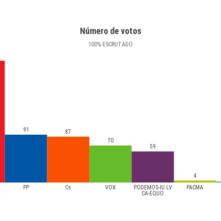
Número de votos
100
%
ESCRUTADO
91
87
70
59
4
PP
Cs
VOX
PODEMOS-IU LV
PACMA
CA-EQUO