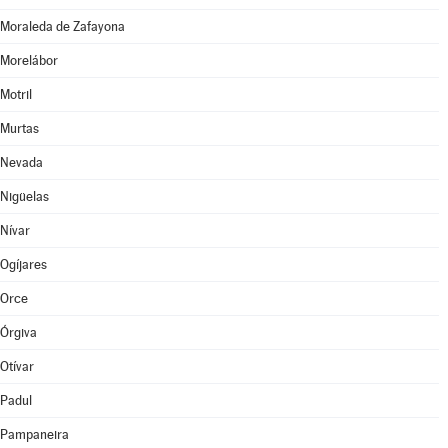
Moraleda de Zafayona
Morelábor
Motril
Murtas
Nevada
Nigüelas
Nívar
Ogíjares
Orce
Órgiva
Otívar
Padul
Pampaneira