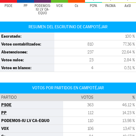
PSOE
PP
PODEMOS-
VOX
Cs
PCPA
PACMA
AxSI
IU LV CA-
EQUO
RESUMEN DEL ESCRUTINIO DE CAMPOTÉJAR
Escrutado:
100 %
Votos contabilizados:
810
77,36 %
Abstenciones:
237
22,64 %
Votos nulos:
23
2,84 %
Votos en blanco:
4
0,51 %
VOTOS POR PARTIDOS EN CAMPOTÉJAR
PARTIDO
VOTOS
%
PSOE
363
46,12 %
PP
112
14,23 %
PODEMOS-IU LV CA-EQUO
110
13,98 %
VOX
106
13,47 %