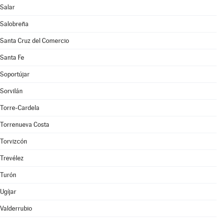
Salar
Salobreña
Santa Cruz del Comercio
Santa Fe
Soportújar
Sorvilán
Torre-Cardela
Torrenueva Costa
Torvizcón
Trevélez
Turón
Ugíjar
Valderrubio