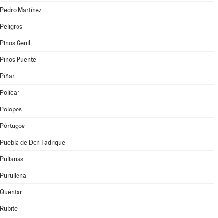
Pedro Martínez
Peligros
Pinos Genil
Pinos Puente
Píñar
Polícar
Polopos
Pórtugos
Puebla de Don Fadrique
Pulianas
Purullena
Quéntar
Rubite