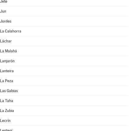
Jete
Jun
Juviles
La Calahorra
Láchar
La Malahá
Lanjarón
Lanteira
La Peza
Las Gabias
La Taha
La Zubia
Lecrín
Lentegí