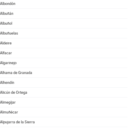
Albondón
Albuñán
Albuñol
Albuñuelas
Aldeire
Alfacar
Algarinejo
Alhama de Granada
Alhendín
Alicún de Ortega
Almegíjar
Almuñécar
Alpujarra de la Sierra