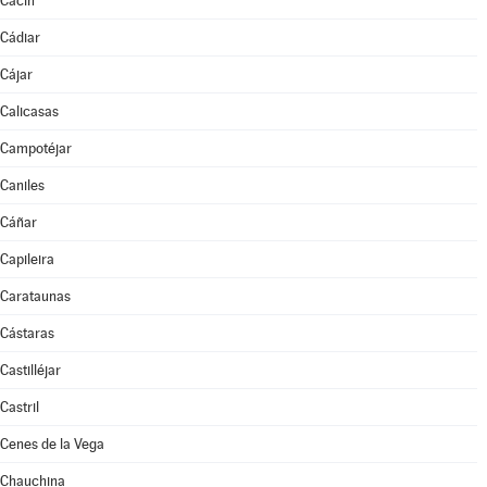
Cacín
Cádiar
Cájar
Calicasas
Campotéjar
Caniles
Cáñar
Capileira
Carataunas
Cástaras
Castilléjar
Castril
Cenes de la Vega
Chauchina