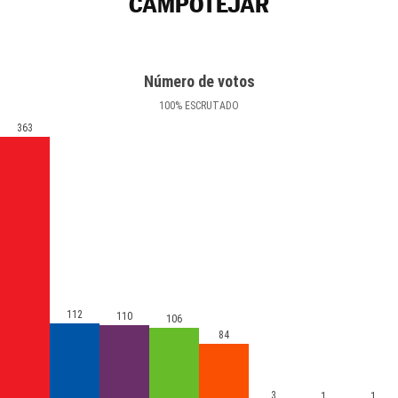
CAMPOTÉJAR
Número de votos
100
%
ESCRUTADO
363
112
110
106
84
3
1
1