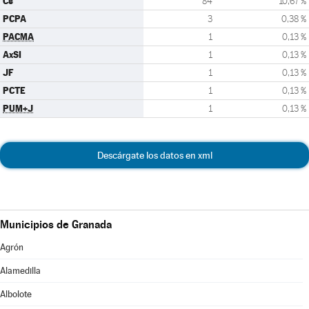
Cs
84
10,67 %
PCPA
3
0,38 %
PACMA
1
0,13 %
AxSI
1
0,13 %
JF
1
0,13 %
PCTE
1
0,13 %
PUM+J
1
0,13 %
Descárgate los datos en xml
Municipios de Granada
Agrón
Alamedilla
Albolote