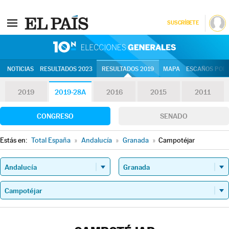
SUSCRÍBETE
10N | Eleccion
NOTICIAS
RESULTADOS 2023
RESULTADOS 2019
MAPA
ESCAÑOS POR 
2019
2019-28A
2016
2015
2011
CONGRESO
SENADO
Estás en:
Total España
»
Andalucía
»
Granada
»
Campotéjar