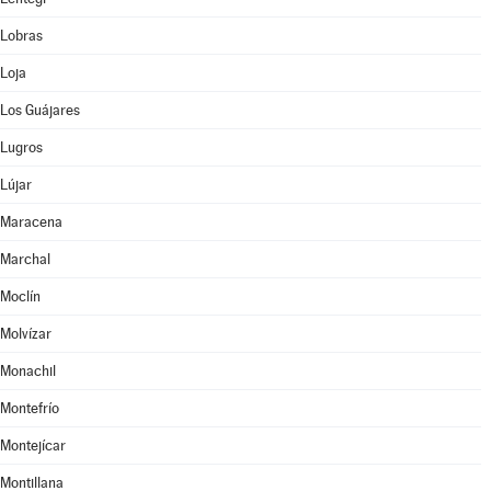
Lobras
Loja
Los Guájares
Lugros
Lújar
Maracena
Marchal
Moclín
Molvízar
Monachil
Montefrío
Montejícar
Montillana