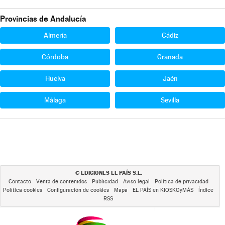
Provincias de Andalucía
Almería
Cádiz
Córdoba
Granada
Huelva
Jaén
Málaga
Sevilla
EDICIONES EL PAÍS S.L.
©
Contacto
Venta de contenidos
Publicidad
Aviso legal
Política de privacidad
Política cookies
Configuración de cookies
Mapa
EL PAÍS en KIOSKOyMÁS
Índice
RSS