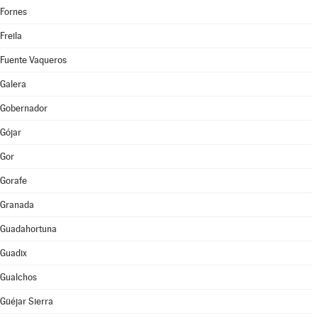
Fornes
Freila
Fuente Vaqueros
Galera
Gobernador
Gójar
Gor
Gorafe
Granada
Guadahortuna
Guadix
Gualchos
Güéjar Sierra