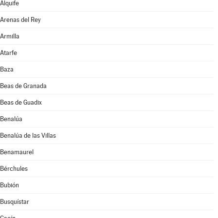
Alquife
Arenas del Rey
Armilla
Atarfe
Baza
Beas de Granada
Beas de Guadix
Benalúa
Benalúa de las Villas
Benamaurel
Bérchules
Bubión
Busquístar