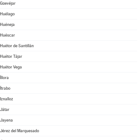
Güevéjar
Huélago
Huéneja
Huéscar
Huétor de Santillán
Huétor Tájar
Huétor Vega
Íllora
Ítrabo
Iznalloz
Játar
Jayena
Jérez del Marquesado