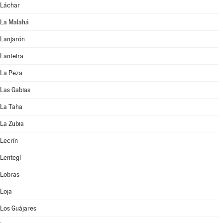
Láchar
La Malahá
Lanjarón
Lanteira
La Peza
Las Gabias
La Taha
La Zubia
Lecrín
Lentegí
Lobras
Loja
Los Guájares