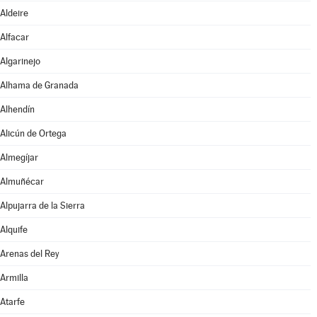
Aldeire
Alfacar
Algarinejo
Alhama de Granada
Alhendín
Alicún de Ortega
Almegíjar
Almuñécar
Alpujarra de la Sierra
Alquife
Arenas del Rey
Armilla
Atarfe