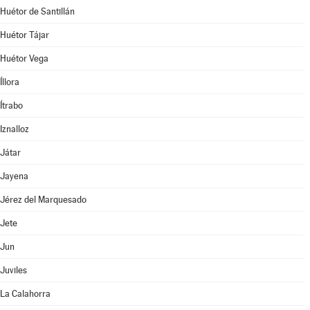
Huétor de Santillán
Huétor Tájar
Huétor Vega
Íllora
Ítrabo
Iznalloz
Játar
Jayena
Jérez del Marquesado
Jete
Jun
Juviles
La Calahorra