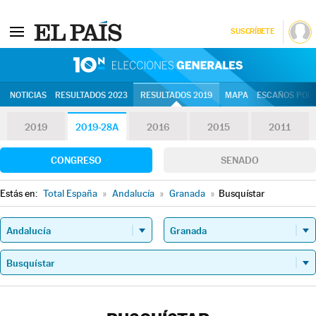
SUSCRÍBETE
10N | Eleccion
NOTICIAS
RESULTADOS 2023
RESULTADOS 2019
MAPA
ESCAÑOS POR 
2019
2019-28A
2016
2015
2011
CONGRESO
SENADO
Estás en:
Total España
»
Andalucía
»
Granada
»
Busquístar