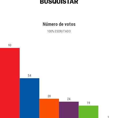
BUSQUÍSTAR
Número de votos
100
%
ESCRUTADO
93
54
28
24
19
1