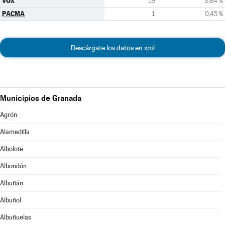
VOX
19
8,64 %
PACMA
1
0,45 %
Descárgate los datos en xml
Municipios de Granada
Agrón
Alamedilla
Albolote
Albondón
Albuñán
Albuñol
Albuñuelas