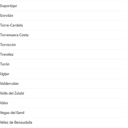
Soportújar
Sorvilán
Torre-Cardela
Torrenueva Costa
Torvizcón
Trevélez
Turón
Ugíjar
Valderrubio
Valle del Zalabí
Válor
Vegas del Genil
Vélez de Benaudalla