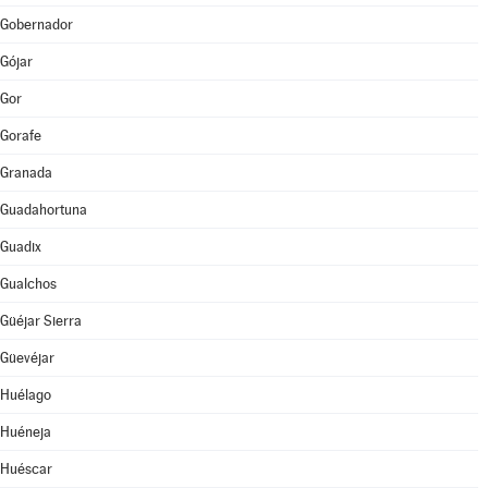
Gobernador
Gójar
Gor
Gorafe
Granada
Guadahortuna
Guadix
Gualchos
Güéjar Sierra
Güevéjar
Huélago
Huéneja
Huéscar