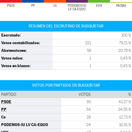
PSOE
PP
Cs
PODEMOS-IU
VOX
PACMA
LV CA-EQUO
RESUMEN DEL ESCRUTINIO DE BUSQUÍSTAR
Escrutado:
100 %
Votos contabilizados:
221
79,21 %
Abstenciones:
58
20,79 %
Votos nulos:
1
0,45 %
Votos en blanco:
1
0,45 %
VOTOS POR PARTIDOS EN BUSQUÍSTAR
PARTIDO
VOTOS
%
PSOE
93
42,27 %
PP
54
24,55 %
Cs
28
12,73 %
PODEMOS-IU LV CA-EQUO
24
10,91 %