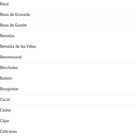
Baza
Beas de Granada
Beas de Guadix
Benalúa
Benalúa de las Villas
Benamaurel
Bérchules
Bubión
Busquístar
Cacín
Cádiar
Cájar
Calicasas