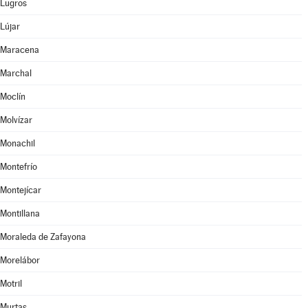
Lugros
Lújar
Maracena
Marchal
Moclín
Molvízar
Monachil
Montefrío
Montejícar
Montillana
Moraleda de Zafayona
Morelábor
Motril
Murtas