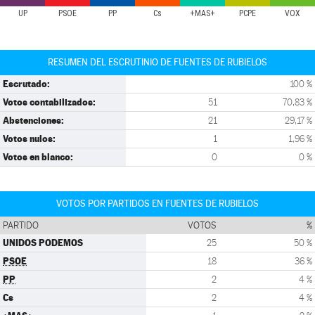
UP
PSOE
PP
Cs
+MAS+
PCPE
VOX
RESUMEN DEL ESCRUTINIO DE FUENTES DE RUBIELOS
Escrutado:
100 %
Votos contabilizados:
51
70,83 %
Abstenciones:
21
29,17 %
Votos nulos:
1
1,96 %
Votos en blanco:
0
0 %
VOTOS POR PARTIDOS EN FUENTES DE RUBIELOS
PARTIDO
VOTOS
%
UNIDOS PODEMOS
25
50 %
PSOE
18
36 %
PP
2
4 %
Cs
2
4 %