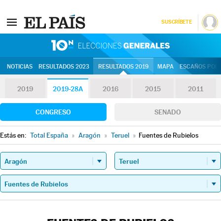
SUSCRÍBETE
10N | Eleccion
NOTICIAS
RESULTADOS 2023
RESULTADOS 2019
MAPA
ESCAÑOS POR 
2019
2019-28A
2016
2015
2011
CONGRESO
SENADO
Estás en:
Total España
»
Aragón
»
Teruel
»
Fuentes de Rubielos