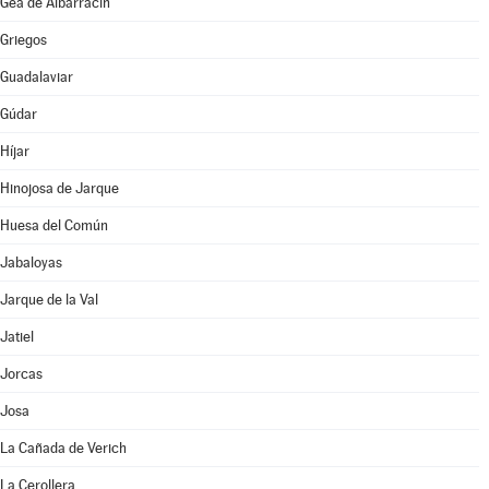
Gea de Albarracín
Griegos
Guadalaviar
Gúdar
Híjar
Hinojosa de Jarque
Huesa del Común
Jabaloyas
Jarque de la Val
Jatiel
Jorcas
Josa
La Cañada de Verich
La Cerollera