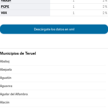
+MAS+
1
2 %
PCPE
1
2 %
VOX
1
2 %
Descárgate los datos en xml
Municipios de Teruel
Ababuj
Abejuela
Aguatón
Aguaviva
Aguilar del Alfambra
Alacón