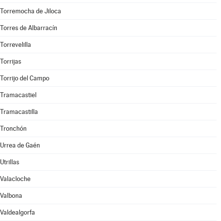
Torremocha de Jiloca
Torres de Albarracín
Torrevelilla
Torrijas
Torrijo del Campo
Tramacastiel
Tramacastilla
Tronchón
Urrea de Gaén
Utrillas
Valacloche
Valbona
Valdealgorfa