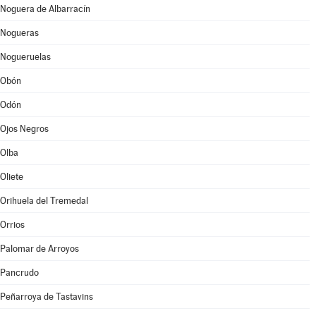
Noguera de Albarracín
Nogueras
Nogueruelas
Obón
Odón
Ojos Negros
Olba
Oliete
Orihuela del Tremedal
Orrios
Palomar de Arroyos
Pancrudo
Peñarroya de Tastavins