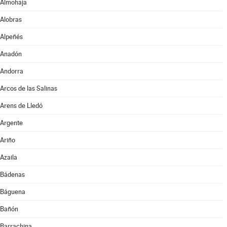
Almohaja
Alobras
Alpeñés
Anadón
Andorra
Arcos de las Salinas
Arens de Lledó
Argente
Ariño
Azaila
Bádenas
Báguena
Bañón
Barrachina