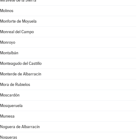
Miravete de la Sierra
Molinos
Monforte de Moyuela
Monreal del Campo
Monroyo
Montalbán
Monteagudo del Castillo
Monterde de Albarracín
Mora de Rubielos
Moscardón
Mosqueruela
Muniesa
Noguera de Albarracín
Nogueras