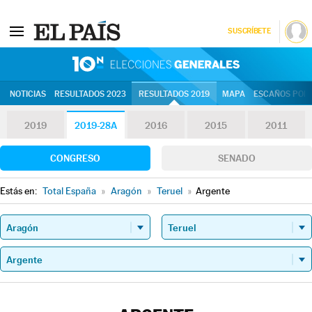
SUSCRÍBETE
10N | Eleccion
NOTICIAS
RESULTADOS 2023
RESULTADOS 2019
MAPA
ESCAÑOS POR 
2019
2019-28A
2016
2015
2011
CONGRESO
SENADO
Estás en:
Total España
»
Aragón
»
Teruel
»
Argente