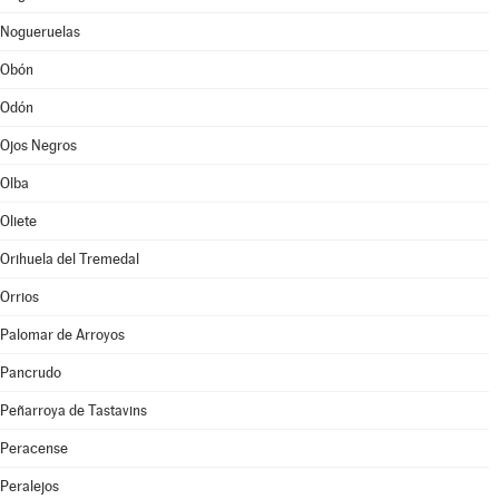
Nogueruelas
Obón
Odón
Ojos Negros
Olba
Oliete
Orihuela del Tremedal
Orrios
Palomar de Arroyos
Pancrudo
Peñarroya de Tastavins
Peracense
Peralejos