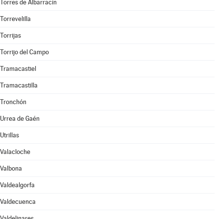
Torres de Albarracín
Torrevelilla
Torrijas
Torrijo del Campo
Tramacastiel
Tramacastilla
Tronchón
Urrea de Gaén
Utrillas
Valacloche
Valbona
Valdealgorfa
Valdecuenca
Valdelinares