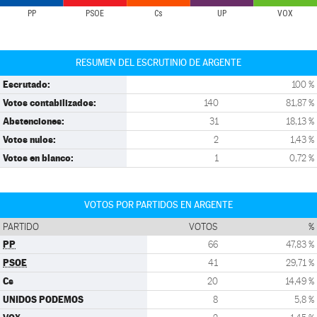
PP
PSOE
Cs
UP
VOX
RESUMEN DEL ESCRUTINIO DE ARGENTE
Escrutado:
100 %
Votos contabilizados:
140
81,87 %
Abstenciones:
31
18,13 %
Votos nulos:
2
1,43 %
Votos en blanco:
1
0,72 %
VOTOS POR PARTIDOS EN ARGENTE
PARTIDO
VOTOS
%
PP
66
47,83 %
PSOE
41
29,71 %
Cs
20
14,49 %
UNIDOS PODEMOS
8
5,8 %