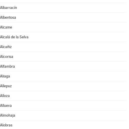
Albarracín
Albentosa
Alcaine
Alcalá de la Selva
Alcañiz
Alcorisa
Alfambra
Aliaga
Allepuz
Alloza
Allueva
Almohaja
Alobras