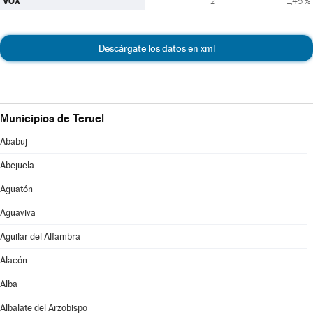
VOX
2
1,45 %
Descárgate los datos en xml
Municipios de Teruel
Ababuj
Abejuela
Aguatón
Aguaviva
Aguilar del Alfambra
Alacón
Alba
Albalate del Arzobispo