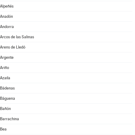
Alpeñés
Anadón
Andorra
Arcos de las Salinas
Arens de Lledó
Argente
Ariño
Azaila
Bádenas
Báguena
Bañón
Barrachina
Bea