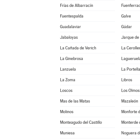
Frías de Albarracín
Fuenferra
Fuentespalda
Galve
Guadalaviar
Gúdar
Jabaloyas
Jarque de 
La Cañada de Verich
La Cerolle
La Ginebrosa
Lagueruel
Lanzuela
La Portell
La Zoma
Libros
Loscos
Los Olmos
Mas de las Matas
Mazaleón
Molinos
Monforte 
Monteagudo del Castillo
Monterde 
Muniesa
Noguera d