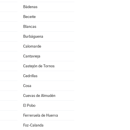
Bádenas
Beceite
Blancas
Burbáguena
Calomarde
Cantavieja
Castejón de Tornos
Cedrillas
Cosa
Cuevas de Almudén
El Pobo
Ferreruela de Huerva
Foz-Calanda