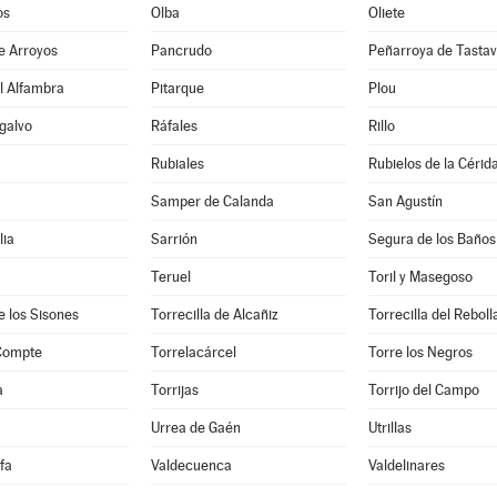
os
Olba
Oliete
e Arroyos
Pancrudo
Peñarroya de Tastav
l Alfambra
Pitarque
Plou
galvo
Ráfales
Rillo
Rubiales
Rubielos de la Cérid
Samper de Calanda
San Agustín
lia
Sarrión
Segura de los Baños
Teruel
Toril y Masegoso
e los Sisones
Torrecilla de Alcañiz
Torrecilla del Reboll
 Compte
Torrelacárcel
Torre los Negros
a
Torrijas
Torrijo del Campo
Urrea de Gaén
Utrillas
fa
Valdecuenca
Valdelinares