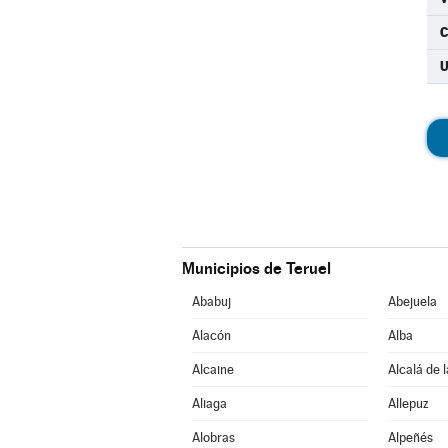
C
Municipios de Teruel
Ababuj
Abejuela
Alacón
Alba
Alcaine
Alcalá de 
Aliaga
Allepuz
Alobras
Alpeñés