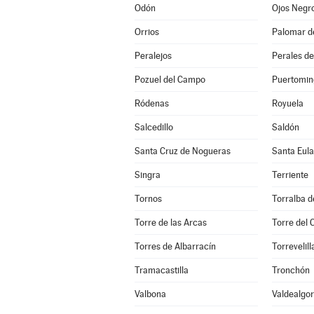
Odón
Ojos Negr
Orrios
Palomar d
Peralejos
Perales de
Pozuel del Campo
Puertomin
Ródenas
Royuela
Salcedillo
Saldón
Santa Cruz de Nogueras
Santa Eula
Singra
Terriente
Tornos
Torralba d
Torre de las Arcas
Torre del
Torres de Albarracín
Torrevelill
Tramacastilla
Tronchón
Valbona
Valdealgor