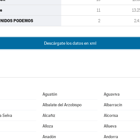
s
11
13,2
UNIDOS PODEMOS
2
2,4
Descárgate los datos en xml
Aguatón
Aguaviva
Albalate del Arzobispo
Albarracín
la Selva
Alcañiz
Alcorisa
Alloza
Allueva
Anadón
Andorra