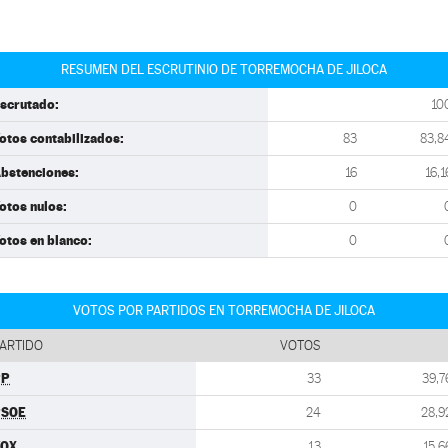
RESUMEN DEL ESCRUTINIO DE TORREMOCHA DE JILOCA
scrutado:
10
otos contabilizados:
83
83,8
bstenciones:
16
16,1
otos nulos:
0
otos en blanco:
0
VOTOS POR PARTIDOS EN TORREMOCHA DE JILOCA
ARTIDO
VOTOS
PP
33
39,7
PSOE
24
28,9
VOX
13
15,6