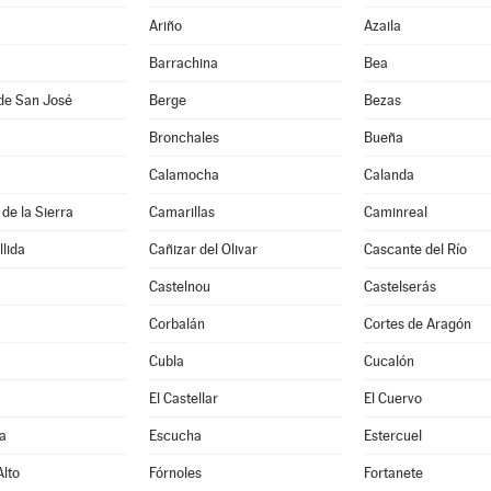
Ariño
Azaila
Barrachina
Bea
de San José
Berge
Bezas
Bronchales
Bueña
Calamocha
Calanda
de la Sierra
Camarillas
Caminreal
lida
Cañizar del Olivar
Cascante del Río
Castelnou
Castelserás
Corbalán
Cortes de Aragón
Cubla
Cucalón
El Castellar
El Cuervo
a
Escucha
Estercuel
lto
Fórnoles
Fortanete