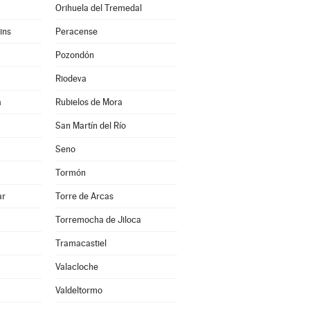
Orihuela del Tremedal
ins
Peracense
Pozondón
Riodeva
a
Rubielos de Mora
San Martín del Río
Seno
Tormón
ar
Torre de Arcas
Torremocha de Jiloca
Tramacastiel
Valacloche
Valdeltormo