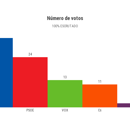
Número de votos
100
%
ESCRUTADO
24
13
11
PSOE
VOX
Cs