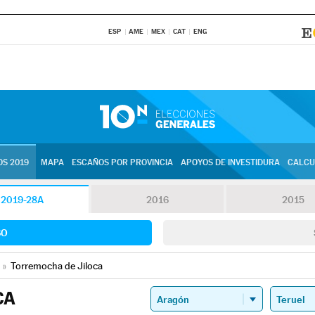
ESP
AME
MEX
CAT
ENG
S 2019
MAPA
ESCAÑOS POR PROVINCIA
APOYOS DE INVESTIDURA
CALCU
2019-28A
2016
2015
SO
»
Torremocha de Jiloca
CA