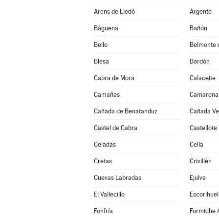
Arens de Lledó
Argente
Báguena
Bañón
Bello
Belmonte 
Blesa
Bordón
Cabra de Mora
Calaceite
Camañas
Camarena 
Cañada de Benatanduz
Cañada Vel
Castel de Cabra
Castellote
Celadas
Cella
Cretas
Crivillén
Cuevas Labradas
Ejulve
El Vallecillo
Escorihuel
Fonfría
Formiche A