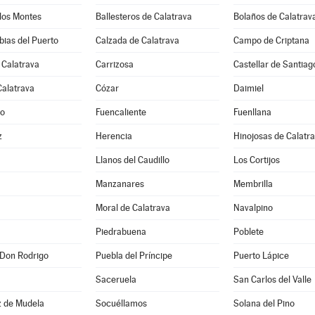
los Montes
Ballesteros de Calatrava
Bolaños de Calatrav
ias del Puerto
Calzada de Calatrava
Campo de Criptana
 Calatrava
Carrizosa
Castellar de Santiag
Calatrava
Cózar
Daimiel
jo
Fuencaliente
Fuenllana
z
Herencia
Hinojosas de Calatr
Llanos del Caudillo
Los Cortijos
Manzanares
Membrilla
Moral de Calatrava
Navalpino
Piedrabuena
Poblete
 Don Rodrigo
Puebla del Príncipe
Puerto Lápice
Saceruela
San Carlos del Valle
z de Mudela
Socuéllamos
Solana del Pino