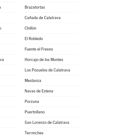
a
Brazatortas
Cañada de Calatrava
o
Chillón
El Robledo
Fuente el Fresno
ava
Horcajo de los Montes
Los Pozuelos de Calatrava
Mestanza
Navas de Estena
Porzuna
Puertollano
San Lorenzo de Calatrava
Terrinches