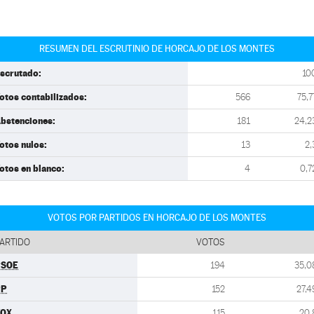
RESUMEN DEL ESCRUTINIO DE HORCAJO DE LOS MONTES
scrutado:
10
otos contabilizados:
566
75,7
bstenciones:
181
24,2
otos nulos:
13
2,
otos en blanco:
4
0,7
VOTOS POR PARTIDOS EN HORCAJO DE LOS MONTES
ARTIDO
VOTOS
PSOE
194
35,0
PP
152
27,4
VOX
115
20,