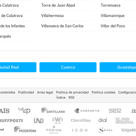
e Calatrava
Torre de Juan Abad
Torrenueva
 de Calatrava
Villahermosa
Villamanrique
de los Infantes
Villanueva de San Carlos
Villar del Pozo
arqués
iudad Real
Cuenca
Guadalaja
contenidos
Publicidad
Aviso legal
Política de privacidad
Política cookies
Configuraci
Índice
RSS