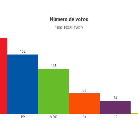
Número de votos
100
%
ESCRUTADO
152
115
53
33
PP
VOX
Cs
UP