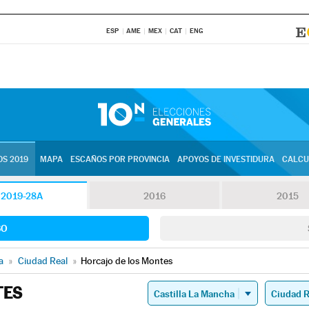
ESP
AME
MEX
CAT
ENG
S 2019
MAPA
ESCAÑOS POR PROVINCIA
APOYOS DE INVESTIDURA
CALCU
2019-28A
2016
2015
SO
a
»
Ciudad Real
»
Horcajo de los Montes
TES