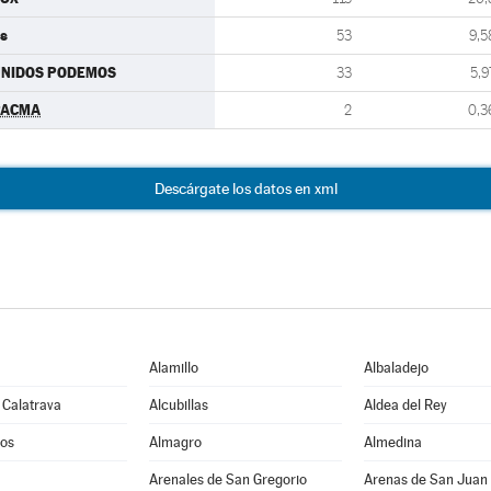
s
53
9,5
UNIDOS PODEMOS
33
5,9
PACMA
2
0,3
Descárgate los datos en xml
Alamillo
Albaladejo
 Calatrava
Alcubillas
Aldea del Rey
os
Almagro
Almedina
Arenales de San Gregorio
Arenas de San Juan