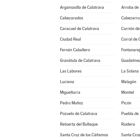
Argamasilla de Calatrava
Arroba de 
Cabezarados
Cabezarrub
Caracuel de Calatrava
Carrión de
Ciudad Real
Corral de 
Fernán Caballero
Fontanare
Granátula de Calatrava
Guadalme
Las Labores
La Solana
Luciana
Malagón
Miguelturra
Montiel
Pedro Muñoz
Picón
Pozuelo de Calatrava
Puebla de
Retuerta del Bullaque
Ruidera
Santa Cruz de los Cáñamos
Santa Cru