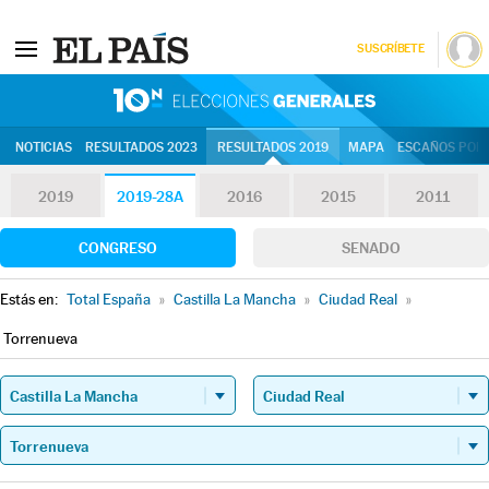
SUSCRÍBETE
10N | Eleccion
NOTICIAS
RESULTADOS 2023
RESULTADOS 2019
MAPA
ESCAÑOS POR 
2019
2019-28A
2016
2015
2011
CONGRESO
SENADO
Estás en:
Total España
»
Castilla La Mancha
»
Ciudad Real
»
Torrenueva