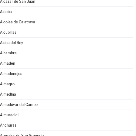
Alcázar de San Juan
Alcoba
Alcolea de Calatrava
Alcubillas
Aldea del Rey
Alhambra
Almadén
Almadenejos
Almagro
Almedina
Almodóvar del Campo
Almuradiel
Anchuras
Arenales de San Gregorio