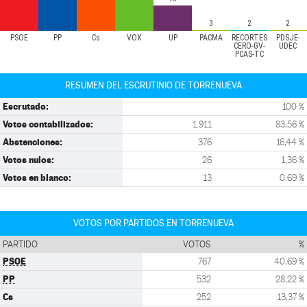
3
2
2
PSOE
PP
Cs
VOX
UP
PACMA
RECORTES
PDSJE-
CERO-GV-
UDEC
PCAS-TC
RESUMEN DEL ESCRUTINIO DE TORRENUEVA
Escrutado:
100 %
Votos contabilizados:
1.911
83,56 %
Abstenciones:
376
16,44 %
Votos nulos:
26
1,36 %
Votos en blanco:
13
0,69 %
VOTOS POR PARTIDOS EN TORRENUEVA
PARTIDO
VOTOS
%
PSOE
767
40,69 %
PP
532
28,22 %
Cs
252
13,37 %