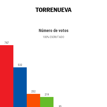
TORRENUEVA
Número de votos
100
%
ESCRUTADO
767
532
252
219
95