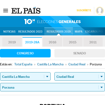
SUSCRÍBETE
10N | Eleccion
NOTICIAS
RESULTADOS 2023
RESULTADOS 2019
MAPA
ESCAÑOS POR 
2019
2019-28A
2016
2015
2011
CONGRESO
SENADO
Estás en:
Total España
»
Castilla La Mancha
»
Ciudad Real
»
Porzuna