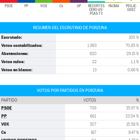
PSOE
PP
VOX
Cs
UP
RECORTES
PACMA
PDSJE-
CERO-GV-
UDEC
PCAS-TC
RESUMEN DEL ESCRUTINIO DE PORZUNA
Escrutado:
100 %
Votos contabilizados:
1.993
70,85 %
Abstenciones:
820
29,15 %
Votos nulos:
22
1,1 %
Votos en blanco:
13
0,66 %
VOTOS POR PARTIDOS EN PORZUNA
PARTIDO
VOTOS
%
PSOE
709
35,97 %
PP
661
33,54 %
VOX
307
15,58 %
Cs
167
8,47 %