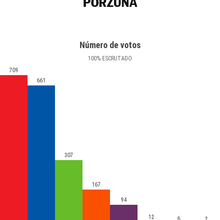
PORZUNA
Número de votos
100
%
ESCRUTADO
709
661
307
167
94
12
6
2