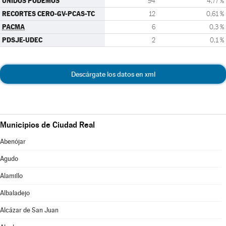
UNIDOS PODEMOS
94
4,77 %
RECORTES CERO-GV-PCAS-TC
12
0,61 %
PACMA
6
0,3 %
PDSJE-UDEC
2
0,1 %
Descárgate los datos en xml
Municipios de Ciudad Real
Abenójar
Agudo
Alamillo
Albaladejo
Alcázar de San Juan