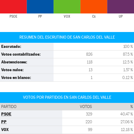
PSOE
PP
VOX
Cs
UP
RESUMEN DEL ESCRUTINIO DE SAN CARLOS DEL VALLE
Escrutado:
100 %
Votos contabilizados:
826
87,5 %
Abstenciones:
118
12,5 %
Votos nulos:
13
1,57 %
Votos en blanco:
1
0,12 %
VOTOS POR PARTIDOS EN SAN CARLOS DEL VALLE
PARTIDO
VOTOS
%
PSOE
329
40,47 %
PP
220
27,06 %
VOX
99
12,18 %