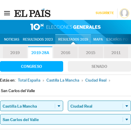
SUSCRÍBETE
10N | Eleccion
NOTICIAS
RESULTADOS 2023
RESULTADOS 2019
MAPA
ESCAÑOS POR 
2019
2019-28A
2016
2015
2011
CONGRESO
SENADO
Estás en:
Total España
»
Castilla La Mancha
»
Ciudad Real
»
San Carlos del Valle