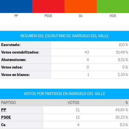
PP
PSOE
Cs
VOX
RESUMEN DEL ESCRUTINIO DE BARRUELO DEL VALLE
Escrutado:
100 %
Votos contabilizados:
43
91,49 %
Abstenciones:
4
8,51 %
Votos nulos:
0
0 %
Votos en blanco:
1
2,33 %
VOTOS POR PARTIDOS EN BARRUELO DEL VALLE
PARTIDO
VOTOS
%
PP
21
48,84 %
PSOE
13
30,23 %
Cs
4
9,3 %