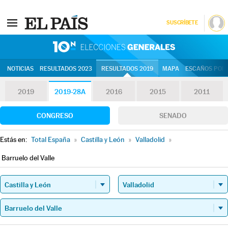
SUSCRÍBETE
10N | Eleccion
NOTICIAS
RESULTADOS 2023
RESULTADOS 2019
MAPA
ESCAÑOS POR 
2019
2019-28A
2016
2015
2011
CONGRESO
SENADO
Estás en:
Total España
»
Castilla y León
»
Valladolid
»
Barruelo del Valle