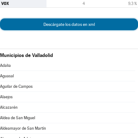
VOX
4
9,3 %
Descárgate los datos en xml
Municipios de Valladolid
Adalia
Aguasal
Aguilar de Campos
Alaejos
Alcazarén
Aldea de San Miguel
Aldeamayor de San Martín