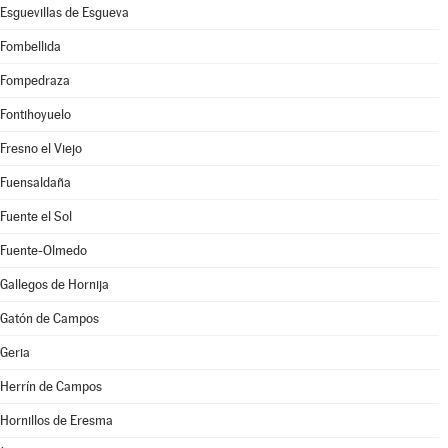
Esguevillas de Esgueva
Fombellida
Fompedraza
Fontihoyuelo
Fresno el Viejo
Fuensaldaña
Fuente el Sol
Fuente-Olmedo
Gallegos de Hornija
Gatón de Campos
Geria
Herrín de Campos
Hornillos de Eresma