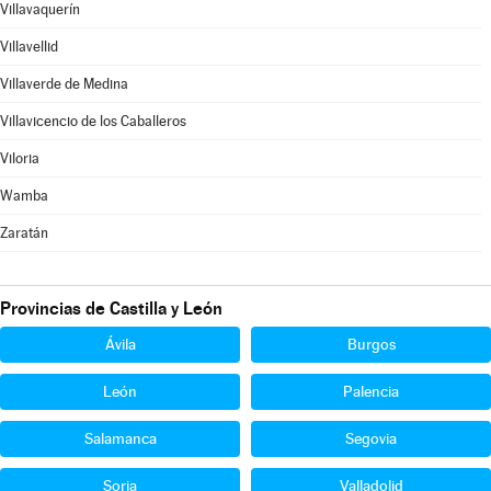
Villavaquerín
Villavellid
Villaverde de Medina
Villavicencio de los Caballeros
Viloria
Wamba
Zaratán
Provincias de Castilla y León
Ávila
Burgos
León
Palencia
Salamanca
Segovia
Soria
Valladolid