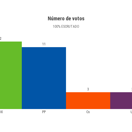
Número de votos
100
%
ESCRUTADO
2
11
3
OX
PP
Cs