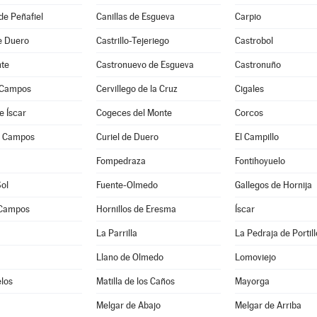
de Peñafiel
Canillas de Esgueva
Carpio
de Duero
Castrillo-Tejeriego
Castrobol
te
Castronuevo de Esgueva
Castronuño
 Campos
Cervillego de la Cruz
Cigales
e Íscar
Cogeces del Monte
Corcos
e Campos
Curiel de Duero
El Campillo
a
Fompedraza
Fontihoyuelo
Sol
Fuente-Olmedo
Gallegos de Hornija
 Campos
Hornillos de Eresma
Íscar
La Parrilla
La Pedraja de Portill
Llano de Olmedo
Lomoviejo
los
Matilla de los Caños
Mayorga
Melgar de Abajo
Melgar de Arriba