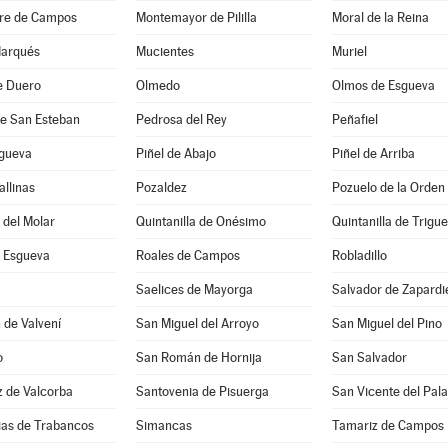
re de Campos
Montemayor de Pililla
Moral de la Reina
Marqués
Mucientes
Muriel
e Duero
Olmedo
Olmos de Esgueva
de San Esteban
Pedrosa del Rey
Peñafiel
sgueva
Piñel de Abajo
Piñel de Arriba
allinas
Pozaldez
Pozuelo de la Orden
a del Molar
Quintanilla de Onésimo
Quintanilla de Trigu
 Esgueva
Roales de Campos
Robladillo
Saelices de Mayorga
Salvador de Zapardi
 de Valvení
San Miguel del Arroyo
San Miguel del Pino
o
San Román de Hornija
San Salvador
z de Valcorba
Santovenia de Pisuerga
San Vicente del Pala
sias de Trabancos
Simancas
Tamariz de Campos