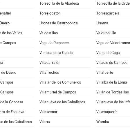
s
Torrecilla de la Abadesa
Torrecilla de la Ord
eñafiel
Torrelobatón
Torrescárcela
 Duero
Urones de Castroponce
Urueña
 de los Valles
Valdestillas
Valdunquillo
de Campos
Vega de Ruiponce
Vega de Valdetronco
Ventosa de la Cuesta
Viana de Cega
ma
Villacarralón
Villacid de Campos
a de Duero
Villafrechós
Villafuerte
e Campos
Villalar de los Comuneros
Villalba de la Loma
e Campos
Villamuriel de Campos
Villán de Tordesillas
 de la Condesa
Villanueva de los Caballeros
Villanueva de los Inf
ero de Esgueva
Villasexmir
Villavaquerín
cio de los Caballeros
Viloria
Wamba