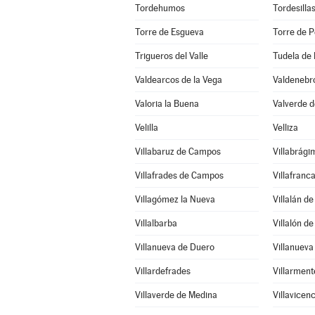
Tordehumos
Tordesilla
Torre de Esgueva
Torre de P
Trigueros del Valle
Tudela de
Valdearcos de la Vega
Valdenebro
Valoria la Buena
Valverde 
Velilla
Velliza
Villabaruz de Campos
Villabrági
Villafrades de Campos
Villafranc
Villagómez la Nueva
Villalán d
Villalbarba
Villalón d
Villanueva de Duero
Villanueva
Villardefrades
Villarment
Villaverde de Medina
Villavicen