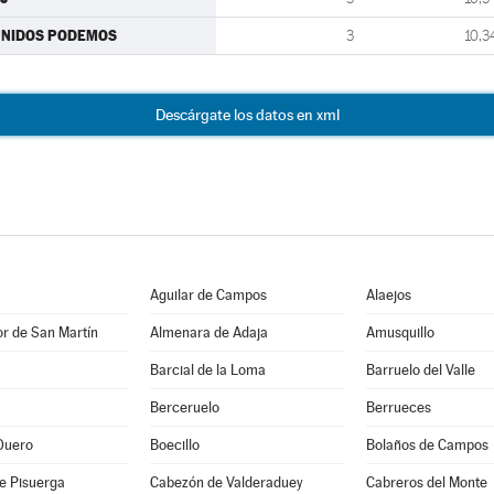
UNIDOS PODEMOS
3
10,3
Descárgate los datos en xml
Aguilar de Campos
Alaejos
r de San Martín
Almenara de Adaja
Amusquillo
Barcial de la Loma
Barruelo del Valle
Berceruelo
Berrueces
Duero
Boecillo
Bolaños de Campos
e Pisuerga
Cabezón de Valderaduey
Cabreros del Monte