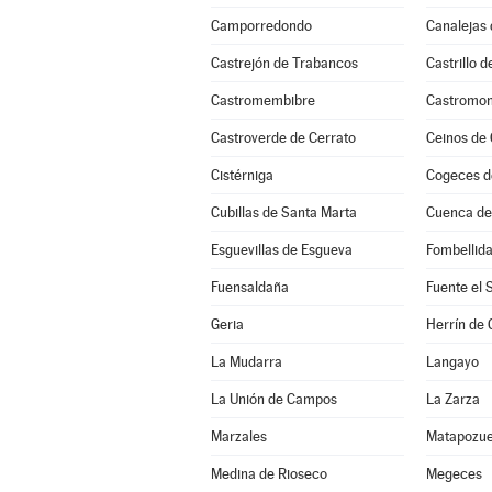
Camporredondo
Canalejas 
Castrejón de Trabancos
Castrillo 
Castromembibre
Castromon
Castroverde de Cerrato
Ceinos de
Cistérniga
Cogeces d
Cubillas de Santa Marta
Cuenca d
Esguevillas de Esgueva
Fombellid
Fuensaldaña
Fuente el 
Geria
Herrín de
La Mudarra
Langayo
La Unión de Campos
La Zarza
Marzales
Matapozue
Medina de Rioseco
Megeces