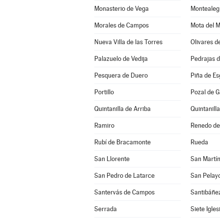
Monasterio de Vega
Montealeg
Morales de Campos
Mota del 
Nueva Villa de las Torres
Olivares d
Palazuelo de Vedija
Pedrajas 
Pesquera de Duero
Piña de E
Portillo
Pozal de G
Quintanilla de Arriba
Quintanill
Ramiro
Renedo de
Rubí de Bracamonte
Rueda
San Llorente
San Martín
San Pedro de Latarce
San Pelay
Santervás de Campos
Santibáñe
Serrada
Siete Igle