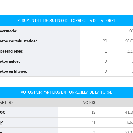
RESUMEN DEL ESCRUTINIO DE TORRECILLA DE LA TORRE
scrutado:
10
otos contabilizados:
29
96,6
bstenciones:
1
3,3
otos nulos:
0
otos en blanco:
0
VOTOS POR PARTIDOS EN TORRECILLA DE LA TORRE
ARTIDO
VOTOS
VOX
12
41,3
PP
11
37,9
s
3
10,3