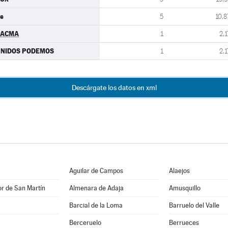
s
5
10,8
PACMA
1
2,1
UNIDOS PODEMOS
1
2,1
Descárgate los datos en xml
Aguilar de Campos
Alaejos
r de San Martín
Almenara de Adaja
Amusquillo
Barcial de la Loma
Barruelo del Valle
Berceruelo
Berrueces