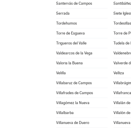
Santervás de Campos
Santibáñe
Serrada
Siete Igle
Tordehumos
Tordesilla
Torre de Esgueva
Torre de P
Trigueros del Valle
Tudela de
Valdearcos de la Vega
Valdenebro
Valoria la Buena
Valverde 
Velilla
Velliza
Villabaruz de Campos
Villabrági
Villafrades de Campos
Villafranc
Villagómez la Nueva
Villalán d
Villalbarba
Villalón d
Villanueva de Duero
Villanueva