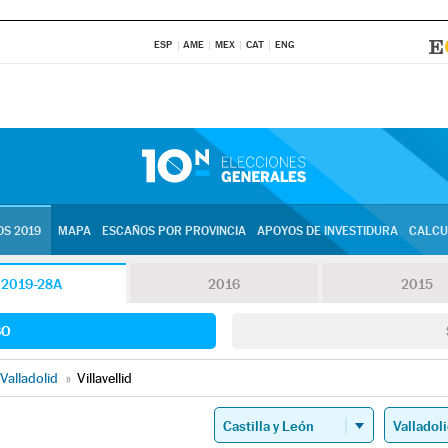
ESP
AME
MEX
CAT
ENG
S 2019
MAPA
ESCAÑOS POR PROVINCIA
APOYOS DE INVESTIDURA
CALCU
2019-28A
2016
2015
SO
Valladolid
»
Villavellid