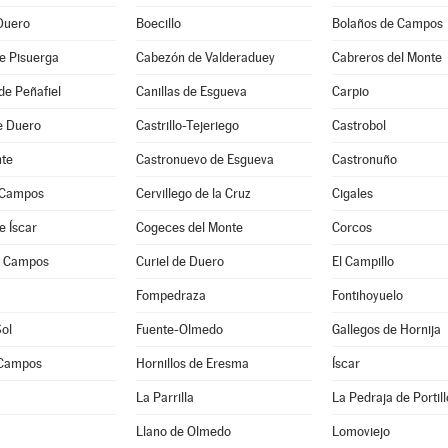
Duero
Boecillo
Bolaños de Campos
e Pisuerga
Cabezón de Valderaduey
Cabreros del Monte
de Peñafiel
Canillas de Esgueva
Carpio
de Duero
Castrillo-Tejeriego
Castrobol
te
Castronuevo de Esgueva
Castronuño
 Campos
Cervillego de la Cruz
Cigales
e Íscar
Cogeces del Monte
Corcos
e Campos
Curiel de Duero
El Campillo
a
Fompedraza
Fontihoyuelo
Sol
Fuente-Olmedo
Gallegos de Hornija
 Campos
Hornillos de Eresma
Íscar
La Parrilla
La Pedraja de Portill
Llano de Olmedo
Lomoviejo