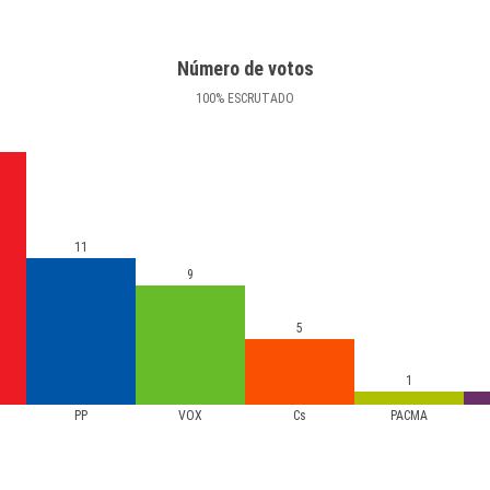
Número de votos
100
%
ESCRUTADO
11
9
5
1
PP
VOX
Cs
PACMA