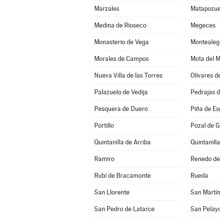
Marzales
Matapozue
Medina de Rioseco
Megeces
Monasterio de Vega
Montealeg
Morales de Campos
Mota del 
Nueva Villa de las Torres
Olivares d
Palazuelo de Vedija
Pedrajas 
Pesquera de Duero
Piña de E
Portillo
Pozal de G
Quintanilla de Arriba
Quintanill
Ramiro
Renedo de
Rubí de Bracamonte
Rueda
San Llorente
San Martín
San Pedro de Latarce
San Pelay