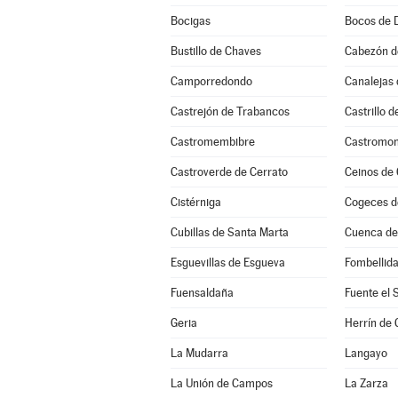
Bocigas
Bocos de 
Bustillo de Chaves
Cabezón d
Camporredondo
Canalejas 
Castrejón de Trabancos
Castrillo 
Castromembibre
Castromon
Castroverde de Cerrato
Ceinos de
Cistérniga
Cogeces d
Cubillas de Santa Marta
Cuenca d
Esguevillas de Esgueva
Fombellid
Fuensaldaña
Fuente el 
Geria
Herrín de
La Mudarra
Langayo
La Unión de Campos
La Zarza