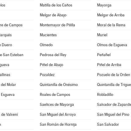
los
Matilla de los Caños
Mayorga
Melgar de Abajo
Melgar de Arriba
re de Campos
Montemayor de Pililla
Moral de la Reina
Marqués
Mucientes
Muriel
e Duero
Olmedo
Olmos de Esgueva
de San Esteban
Pedrosa del Rey
Peñafiel
sgueva
Piñel de Abajo
Piñel de Arriba
allinas
Pozaldez
Pozuelo de la Orden
a del Molar
Quintanilla de Onésimo
Quintanilla de Trigu
 Esgueva
Roales de Campos
Robladillo
Saelices de Mayorga
Salvador de Zapardi
 de Valvení
San Miguel del Arroyo
San Miguel del Pino
o
San Román de Hornija
San Salvador