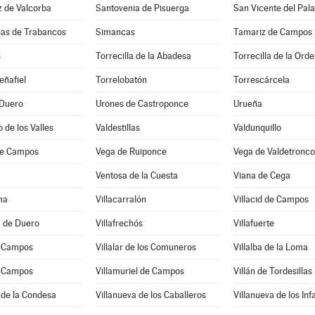
z de Valcorba
Santovenia de Pisuerga
San Vicente del Pala
sias de Trabancos
Simancas
Tamariz de Campos
s
Torrecilla de la Abadesa
Torrecilla de la Ord
eñafiel
Torrelobatón
Torrescárcela
 Duero
Urones de Castroponce
Urueña
 de los Valles
Valdestillas
Valdunquillo
de Campos
Vega de Ruiponce
Vega de Valdetronco
Ventosa de la Cuesta
Viana de Cega
ma
Villacarralón
Villacid de Campos
a de Duero
Villafrechós
Villafuerte
e Campos
Villalar de los Comuneros
Villalba de la Loma
e Campos
Villamuriel de Campos
Villán de Tordesillas
 de la Condesa
Villanueva de los Caballeros
Villanueva de los Inf