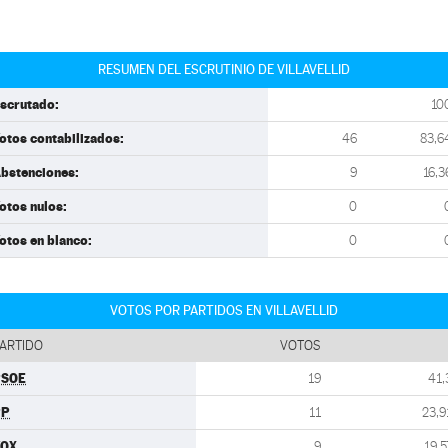
RESUMEN DEL ESCRUTINIO DE VILLAVELLID
scrutado:
10
otos contabilizados:
46
83,6
bstenciones:
9
16,3
otos nulos:
0
otos en blanco:
0
VOTOS POR PARTIDOS EN VILLAVELLID
ARTIDO
VOTOS
PSOE
19
41,
PP
11
23,9
VOX
9
19,5