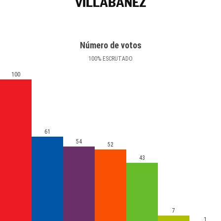
VILLABÁÑEZ
Número de votos
100
%
ESCRUTADO
100
61
54
52
43
7
1