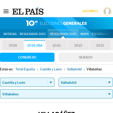
SUSCRÍBETE
10N | Eleccion
NOTICIAS
RESULTADOS 2023
RESULTADOS 2019
MAPA
ESCAÑOS POR 
2019
2019-28A
2016
2015
2011
CONGRESO
SENADO
Estás en:
Total España
»
Castilla y León
»
Valladolid
»
Villabáñez