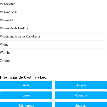
Villasexmir
Villavaquerín
Villavellid
Villaverde de Medina
Villavicencio de los Caballeros
Viloria
Wamba
Zaratán
Provincias de Castilla y León
Ávila
Burgos
León
Palencia
Salamanca
Segovia