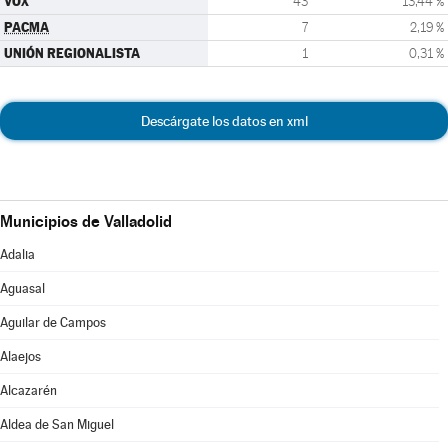
VOX
43
13,44 %
PACMA
7
2,19 %
UNIÓN REGIONALISTA
1
0,31 %
Descárgate los datos en xml
Municipios de Valladolid
Adalia
Aguasal
Aguilar de Campos
Alaejos
Alcazarén
Aldea de San Miguel