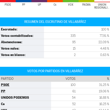
PSOE
PP
UP
Cs
VOX
PACMA
UNIÓN
REGIONALISTA
RESUMEN DEL ESCRUTINIO DE VILLABÁÑEZ
Escrutado:
100 %
Votos contabilizados:
335
77,91 %
Abstenciones:
95
22,09 %
Votos nulos:
15
4,48 %
Votos en blanco:
2
0,63 %
VOTOS POR PARTIDOS EN VILLABÁÑEZ
PARTIDO
VOTOS
%
PSOE
100
31,25 %
PP
61
19,06 %
UNIDOS PODEMOS
54
16,88 %
Cs
52
16,25 %