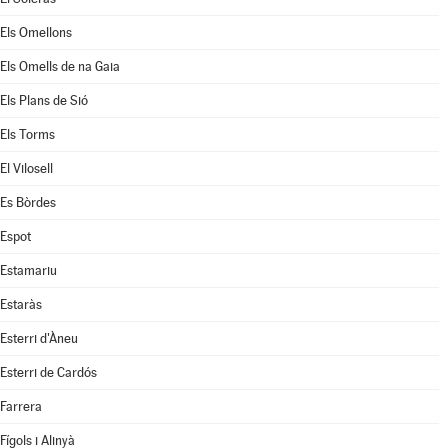
Els Omellons
Els Omells de na Gaia
Els Plans de Sió
Els Torms
El Vilosell
Es Bòrdes
Espot
Estamariu
Estaràs
Esterri d'Àneu
Esterri de Cardós
Farrera
Fígols i Alinyà