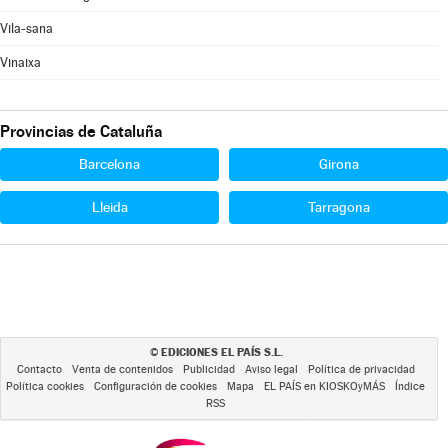
Vila-sana
Vinaixa
Provincias de Cataluña
Barcelona
Girona
Lleida
Tarragona
EDICIONES EL PAÍS S.L.
©
Contacto
Venta de contenidos
Publicidad
Aviso legal
Política de privacidad
Política cookies
Configuración de cookies
Mapa
EL PAÍS en KIOSKOyMÁS
Índice
RSS