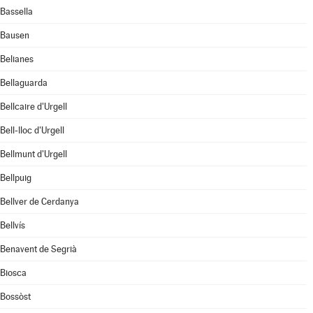
Bassella
Bausen
Belianes
Bellaguarda
Bellcaire d'Urgell
Bell-lloc d'Urgell
Bellmunt d'Urgell
Bellpuig
Bellver de Cerdanya
Bellvís
Benavent de Segrià
Biosca
Bossòst