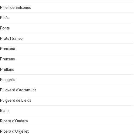
Pinell de Solsonès
Pinós
Ponts
Prats i Sansor
Preixana
Preixens
Prullans
Puiggròs
Puigverd d'Agramunt
Puigverd de Lleida
Rialp
Ribera d'Ondara
Ribera d'Urgellet