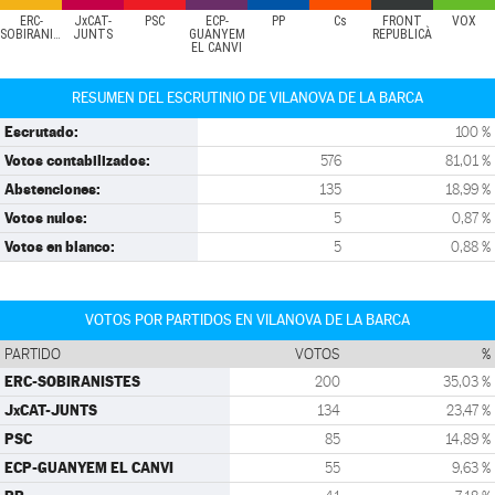
ERC-
JxCAT-
PSC
ECP-
PP
Cs
FRONT
VOX
SOBIRANISTES
JUNTS
GUANYEM
REPUBLICÀ
EL CANVI
RESUMEN DEL ESCRUTINIO DE VILANOVA DE LA BARCA
Escrutado:
100 %
Votos contabilizados:
576
81,01 %
Abstenciones:
135
18,99 %
Votos nulos:
5
0,87 %
Votos en blanco:
5
0,88 %
VOTOS POR PARTIDOS EN VILANOVA DE LA BARCA
PARTIDO
VOTOS
%
ERC-SOBIRANISTES
200
35,03 %
JxCAT-JUNTS
134
23,47 %
PSC
85
14,89 %
ECP-GUANYEM EL CANVI
55
9,63 %