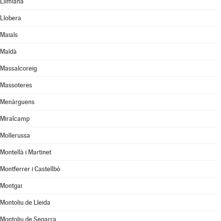
Llimiana
Llobera
Maials
Maldà
Massalcoreig
Massoteres
Menàrguens
Miralcamp
Mollerussa
Montellà i Martinet
Montferrer i Castellbò
Montgai
Montoliu de Lleida
Montoliu de Segarra