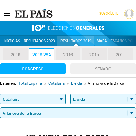
SUSCRÍBETE
10N | Eleccion
NOTICIAS
RESULTADOS 2023
RESULTADOS 2019
MAPA
ESCAÑOS POR 
2019
2019-28A
2016
2015
2011
CONGRESO
SENADO
Estás en:
Total España
»
Cataluña
»
Lleida
»
Vilanova de la Barca