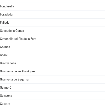
Fondarella
Foradada
Fulleda
Gavet de la Conca
Gimenells i el Pla de la Font
Golmés
Gósol
Granyanella
Granyena de les Garrigues
Granyena de Segarra
Guimerà
Guissona
Guixers