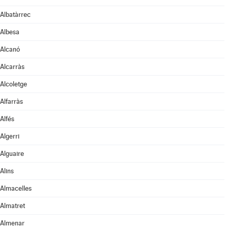
Albatàrrec
Albesa
Alcanó
Alcarràs
Alcoletge
Alfarràs
Alfés
Algerri
Alguaire
Alins
Almacelles
Almatret
Almenar