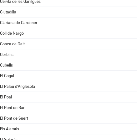
Cervià de les Garrigues
Ciutadilla
Clariana de Cardener
Coll de Nargó
Conca de Dalt
Corbins
Cubells
El Cogul
El Palau d'Anglesola
El Poal
El Pont de Bar
El Pont de Suert
Els Alamús
El Soleràs