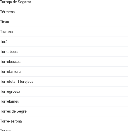
Tarroja de Segarra
Térmens
Tírvia
Tiurana
Torà
Tornabous
Torrebesses
Torrefarrera
Torrefeta i Florejacs
Torregrossa
Torrelameu
Torres de Segre
Torre-serona