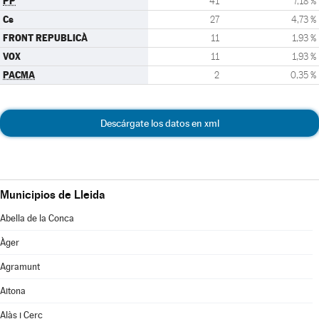
PP
41
7,18 %
Cs
27
4,73 %
FRONT REPUBLICÀ
11
1,93 %
VOX
11
1,93 %
PACMA
2
0,35 %
Descárgate los datos en xml
Municipios de Lleida
Abella de la Conca
Àger
Agramunt
Aitona
Alàs i Cerc