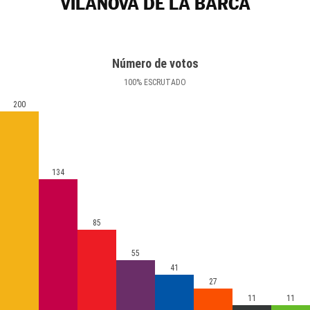
VILANOVA DE LA BARCA
Número de votos
100
%
ESCRUTADO
200
134
85
55
41
27
11
11