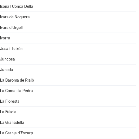
Isona i Conca Dellà
Ivars de Noguera
Ivars d'Urgell
Ivorra
Josa i Tuixén
Juncosa
Juneda
La Baronia de Rialb
La Coma i la Pedra
La Floresta
La Fuliola
La Granadella
La Granja d'Escarp