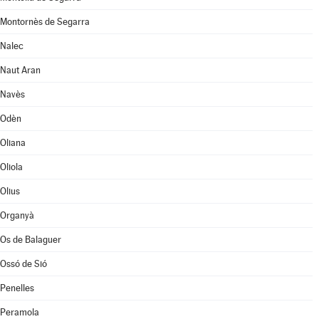
Montornès de Segarra
Nalec
Naut Aran
Navès
Odèn
Oliana
Oliola
Olius
Organyà
Os de Balaguer
Ossó de Sió
Penelles
Peramola