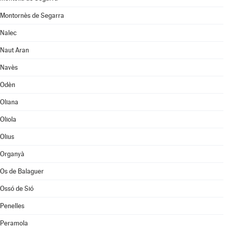
Montornès de Segarra
Nalec
Naut Aran
Navès
Odèn
Oliana
Oliola
Olius
Organyà
Os de Balaguer
Ossó de Sió
Penelles
Peramola