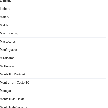
Llimiana
Llobera
Maials
Maldà
Massalcoreig
Massoteres
Menàrguens
Miralcamp
Mollerussa
Montellà i Martinet
Montferrer i Castellbò
Montgai
Montoliu de Lleida
Montoliu de Segarra