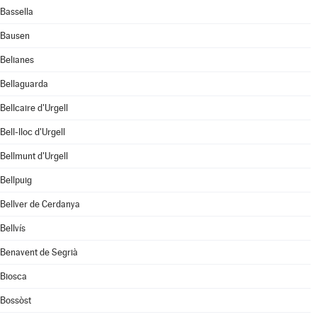
Bassella
Bausen
Belianes
Bellaguarda
Bellcaire d'Urgell
Bell-lloc d'Urgell
Bellmunt d'Urgell
Bellpuig
Bellver de Cerdanya
Bellvís
Benavent de Segrià
Biosca
Bossòst