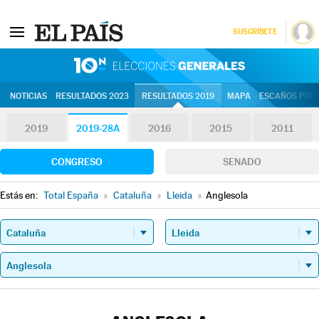
SUSCRÍBETE
10N | Eleccion
NOTICIAS
RESULTADOS 2023
RESULTADOS 2019
MAPA
ESCAÑOS POR 
2019
2019-28A
2016
2015
2011
CONGRESO
SENADO
Estás en:
Total España
»
Cataluña
»
Lleida
»
Anglesola