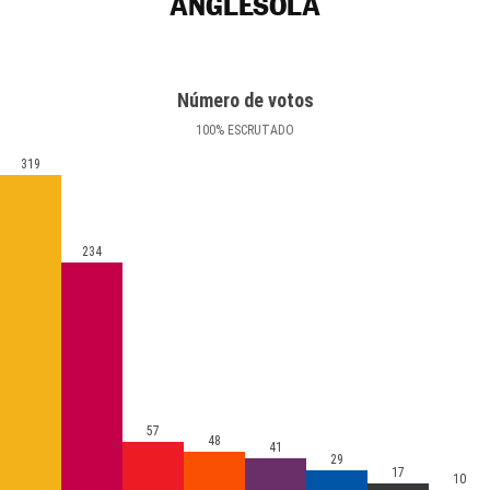
ANGLESOLA
Número de votos
100
%
ESCRUTADO
319
234
57
48
41
29
17
10