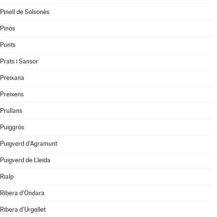
Pinell de Solsonès
Pinós
Ponts
Prats i Sansor
Preixana
Preixens
Prullans
Puiggròs
Puigverd d'Agramunt
Puigverd de Lleida
Rialp
Ribera d'Ondara
Ribera d'Urgellet