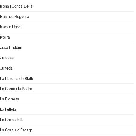
Isona i Conca Dellà
Ivars de Noguera
Ivars d'Urgell
Ivorra
Josa i Tuixén
Juncosa
Juneda
La Baronia de Rialb
La Coma i la Pedra
La Floresta
La Fuliola
La Granadella
La Granja d'Escarp