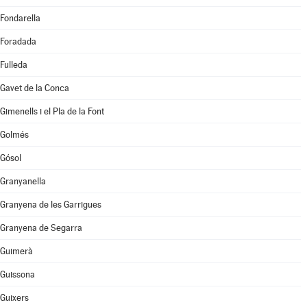
Fondarella
Foradada
Fulleda
Gavet de la Conca
Gimenells i el Pla de la Font
Golmés
Gósol
Granyanella
Granyena de les Garrigues
Granyena de Segarra
Guimerà
Guissona
Guixers