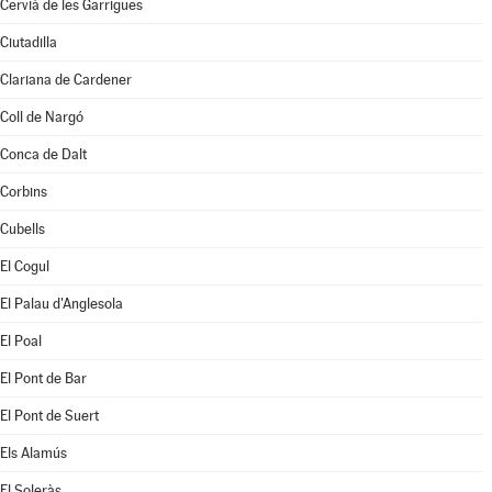
Cervià de les Garrigues
Ciutadilla
Clariana de Cardener
Coll de Nargó
Conca de Dalt
Corbins
Cubells
El Cogul
El Palau d'Anglesola
El Poal
El Pont de Bar
El Pont de Suert
Els Alamús
El Soleràs