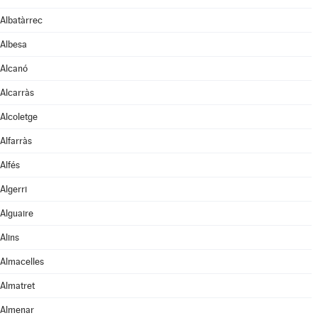
Albatàrrec
Albesa
Alcanó
Alcarràs
Alcoletge
Alfarràs
Alfés
Algerri
Alguaire
Alins
Almacelles
Almatret
Almenar