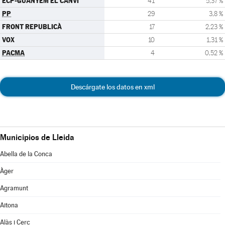
ECP-GUANYEM EL CANVI
41
5,37 %
PP
29
3,8 %
FRONT REPUBLICÀ
17
2,23 %
VOX
10
1,31 %
PACMA
4
0,52 %
Descárgate los datos en xml
Municipios de Lleida
Abella de la Conca
Àger
Agramunt
Aitona
Alàs i Cerc