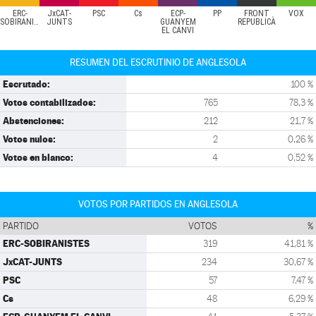
ERC-
JxCAT-
PSC
Cs
ECP-
PP
FRONT
VOX
SOBIRANISTES
JUNTS
GUANYEM
REPUBLICÀ
EL CANVI
RESUMEN DEL ESCRUTINIO DE ANGLESOLA
Escrutado:
100 %
Votos contabilizados:
765
78,3 %
Abstenciones:
212
21,7 %
Votos nulos:
2
0,26 %
Votos en blanco:
4
0,52 %
VOTOS POR PARTIDOS EN ANGLESOLA
PARTIDO
VOTOS
%
ERC-SOBIRANISTES
319
41,81 %
JxCAT-JUNTS
234
30,67 %
PSC
57
7,47 %
Cs
48
6,29 %