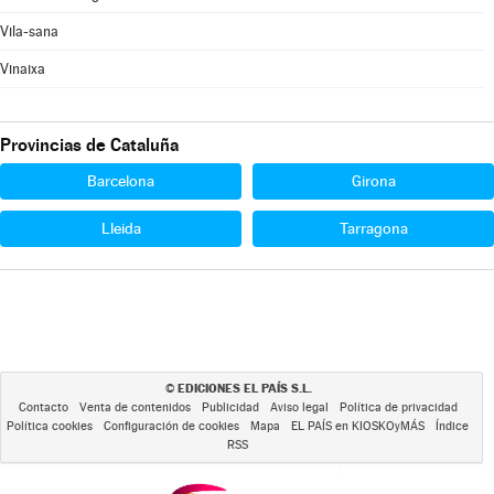
Vila-sana
Vinaixa
Provincias de Cataluña
Barcelona
Girona
Lleida
Tarragona
EDICIONES EL PAÍS S.L.
©
Contacto
Venta de contenidos
Publicidad
Aviso legal
Política de privacidad
Política cookies
Configuración de cookies
Mapa
EL PAÍS en KIOSKOyMÁS
Índice
RSS