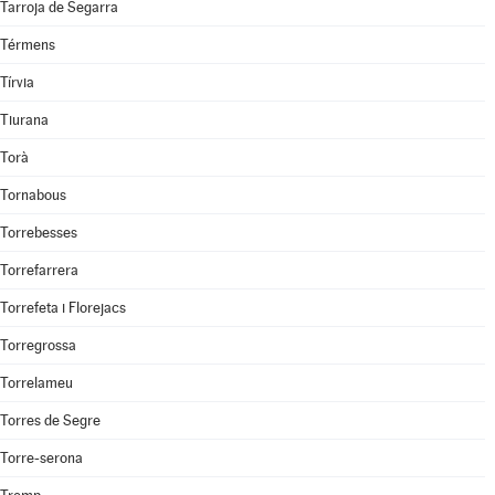
Tarroja de Segarra
Térmens
Tírvia
Tiurana
Torà
Tornabous
Torrebesses
Torrefarrera
Torrefeta i Florejacs
Torregrossa
Torrelameu
Torres de Segre
Torre-serona