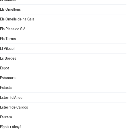
Els Omellons
Els Omells de na Gaia
Els Plans de Sió
Els Torms
El Vilosell
Es Bòrdes
Espot
Estamariu
Estaràs
Esterri d'Àneu
Esterri de Cardós
Farrera
Fígols i Alinyà