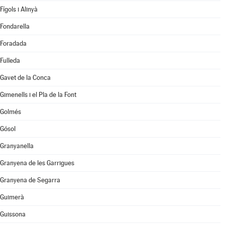
Fígols i Alinyà
Fondarella
Foradada
Fulleda
Gavet de la Conca
Gimenells i el Pla de la Font
Golmés
Gósol
Granyanella
Granyena de les Garrigues
Granyena de Segarra
Guimerà
Guissona