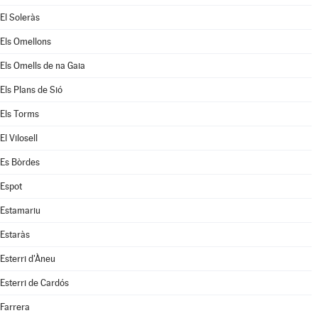
El Soleràs
Els Omellons
Els Omells de na Gaia
Els Plans de Sió
Els Torms
El Vilosell
Es Bòrdes
Espot
Estamariu
Estaràs
Esterri d'Àneu
Esterri de Cardós
Farrera