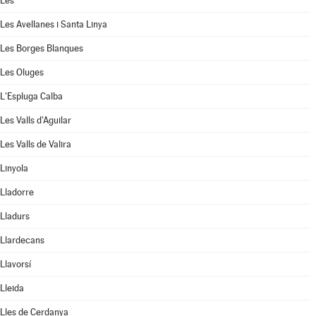
Les
Les Avellanes i Santa Linya
Les Borges Blanques
Les Oluges
L'Espluga Calba
Les Valls d'Aguilar
Les Valls de Valira
Linyola
Lladorre
Lladurs
Llardecans
Llavorsí
Lleida
Lles de Cerdanya