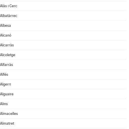
Alàs i Cerc
Albatàrrec
Albesa
Alcanó
Alcarràs
Alcoletge
Alfarràs
Alfés
Algerri
Alguaire
Alins
Almacelles
Almatret