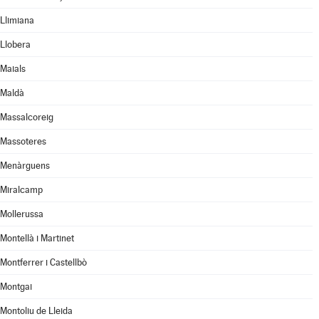
Llimiana
Llobera
Maials
Maldà
Massalcoreig
Massoteres
Menàrguens
Miralcamp
Mollerussa
Montellà i Martinet
Montferrer i Castellbò
Montgai
Montoliu de Lleida