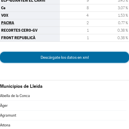
ECP-GUANYEM EL CANVI
9
3,45 %
Cs
8
3,07 %
VOX
4
1,53 %
PACMA
2
0,77 %
RECORTES CERO-GV
1
0,38 %
FRONT REPUBLICÀ
1
0,38 %
Descárgate los datos en xml
Municipios de Lleida
Abella de la Conca
Àger
Agramunt
Aitona