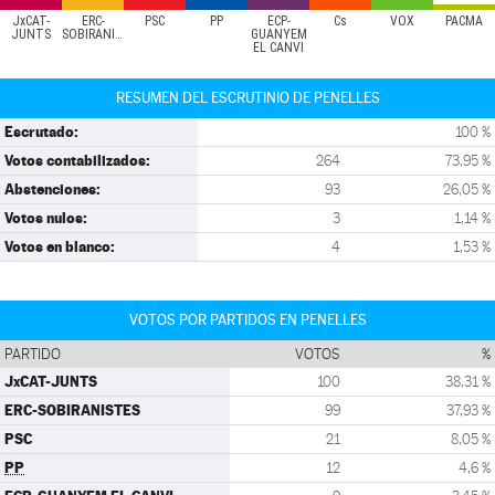
JxCAT-
ERC-
PSC
PP
ECP-
Cs
VOX
PACMA
JUNTS
SOBIRANISTES
GUANYEM
EL CANVI
RESUMEN DEL ESCRUTINIO DE PENELLES
Escrutado:
100 %
Votos contabilizados:
264
73,95 %
Abstenciones:
93
26,05 %
Votos nulos:
3
1,14 %
Votos en blanco:
4
1,53 %
VOTOS POR PARTIDOS EN PENELLES
PARTIDO
VOTOS
%
JxCAT-JUNTS
100
38,31 %
ERC-SOBIRANISTES
99
37,93 %
PSC
21
8,05 %
PP
12
4,6 %