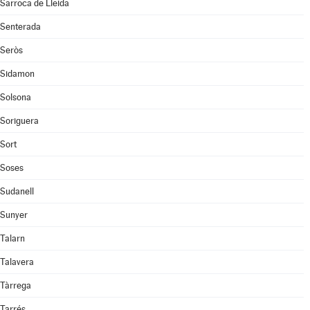
Sarroca de Lleida
Senterada
Seròs
Sidamon
Solsona
Soriguera
Sort
Soses
Sudanell
Sunyer
Talarn
Talavera
Tàrrega
Tarrés