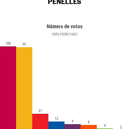
PENELLES
Número de votos
100
%
ESCRUTADO
100
99
21
12
9
8
4
2