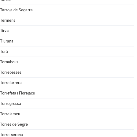
Tarroja de Segarra
Térmens
Tírvia
Tiurana
Torà
Tornabous
Torrebesses
Torrefarrera
Torrefeta i Florejacs
Torregrossa
Torrelameu
Torres de Segre
Torre-serona