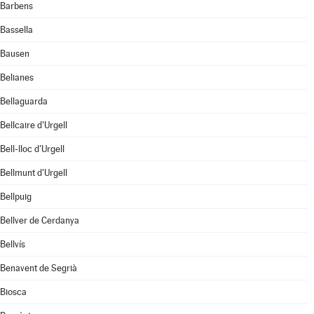
Barbens
Bassella
Bausen
Belianes
Bellaguarda
Bellcaire d'Urgell
Bell-lloc d'Urgell
Bellmunt d'Urgell
Bellpuig
Bellver de Cerdanya
Bellvís
Benavent de Segrià
Biosca