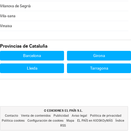
Vilanova de Segrià
Vila-sana
Vinaixa
Provincias de Cataluña
Barcelona
Girona
Lleida
Tarragona
EDICIONES EL PAÍS S.L.
©
Contacto
Venta de contenidos
Publicidad
Aviso legal
Política de privacidad
Política cookies
Configuración de cookies
Mapa
EL PAÍS en KIOSKOyMÁS
Índice
RSS