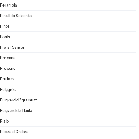
Peramola
Pinell de Solsonès
Pinós
Ponts
Prats i Sansor
Preixana
Preixens
Prullans
Puiggròs
Puigverd d'Agramunt
Puigverd de Lleida
Rialp
Ribera d'Ondara