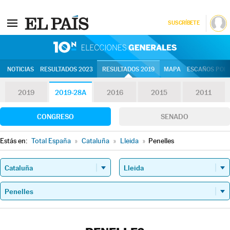
SUSCRÍBETE
10N | Eleccion
NOTICIAS
RESULTADOS 2023
RESULTADOS 2019
MAPA
ESCAÑOS POR 
2019
2019-28A
2016
2015
2011
CONGRESO
SENADO
Estás en:
Total España
»
Cataluña
»
Lleida
»
Penelles