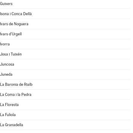
Guixers
Isona i Conca Dellà
Ivars de Noguera
Ivars d'Urgell
Ivorra
Josa i Tuixén
Juncosa
Juneda
La Baronia de Rialb
La Coma i la Pedra
La Floresta
La Fuliola
La Granadella