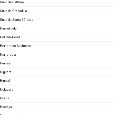
Guijo de Galisteo
Guijo de Granadilla
Guijo de Santa Bárbara
Herguijuela
Hernán-Pérez
Herrera de Alcántara
Herreruela
Hervás
Higuera
Hinojal
Holguera
Hoyos
Huélaga