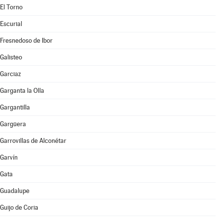
El Torno
Escurial
Fresnedoso de Ibor
Galisteo
Garciaz
Garganta la Olla
Gargantilla
Gargüera
Garrovillas de Alconétar
Garvín
Gata
Guadalupe
Guijo de Coria