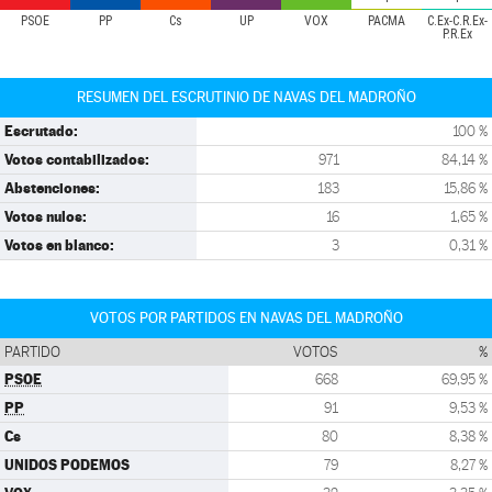
PSOE
PP
Cs
UP
VOX
PACMA
C.Ex-C.R.Ex-
P.R.Ex
RESUMEN DEL ESCRUTINIO DE NAVAS DEL MADROÑO
Escrutado:
100 %
Votos contabilizados:
971
84,14 %
Abstenciones:
183
15,86 %
Votos nulos:
16
1,65 %
Votos en blanco:
3
0,31 %
VOTOS POR PARTIDOS EN NAVAS DEL MADROÑO
PARTIDO
VOTOS
%
PSOE
668
69,95 %
PP
91
9,53 %
Cs
80
8,38 %
UNIDOS PODEMOS
79
8,27 %