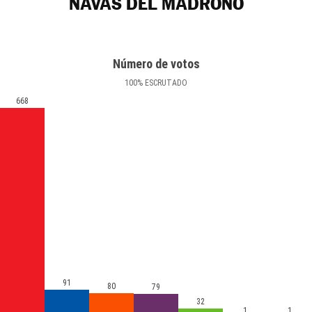
NAVAS DEL MADROÑO
Número de votos
100
%
ESCRUTADO
668
91
80
79
32
1
1