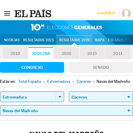
SUSCRÍBETE
10N | Eleccion
NOTICIAS
RESULTADOS 2023
RESULTADOS 2019
MAPA
ESCAÑOS POR 
2019
2019-28A
2016
2015
2011
CONGRESO
SENADO
Estás en:
Total España
»
Extremadura
»
Cáceres
»
Navas del Madroño