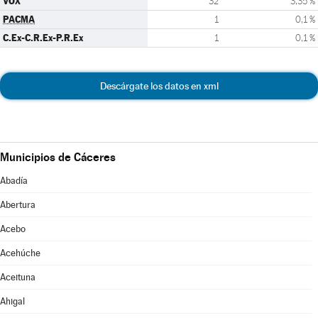
VOX
32
3,35 %
PACMA
1
0,1 %
C.Ex-C.R.Ex-P.R.Ex
1
0,1 %
Descárgate los datos en xml
Municipios de Cáceres
Abadía
Abertura
Acebo
Acehúche
Aceituna
Ahigal