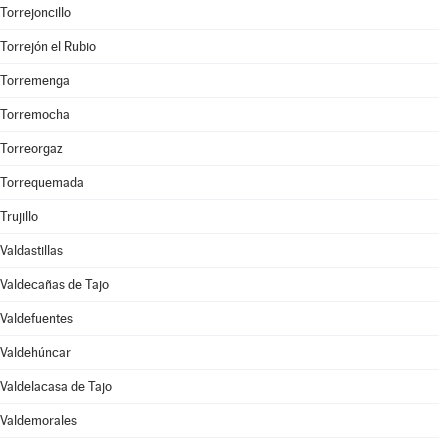
Torrejoncillo
Torrejón el Rubio
Torremenga
Torremocha
Torreorgaz
Torrequemada
Trujillo
Valdastillas
Valdecañas de Tajo
Valdefuentes
Valdehúncar
Valdelacasa de Tajo
Valdemorales