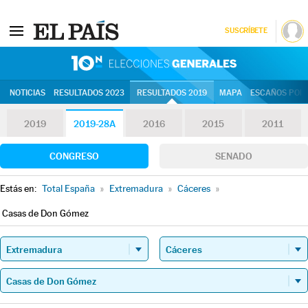
SUSCRÍBETE
10N | Eleccion
NOTICIAS
RESULTADOS 2023
RESULTADOS 2019
MAPA
ESCAÑOS POR 
2019
2019-28A
2016
2015
2011
CONGRESO
SENADO
Estás en:
Total España
»
Extremadura
»
Cáceres
»
Casas de Don Gómez