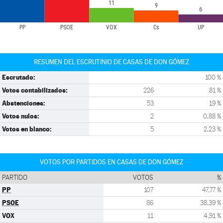
11
9
6
PP
PSOE
VOX
Cs
UP
RESUMEN DEL ESCRUTINIO DE CASAS DE DON GÓMEZ
Escrutado:
100 %
Votos contabilizados:
226
81 %
Abstenciones:
53
19 %
Votos nulos:
2
0,88 %
Votos en blanco:
5
2,23 %
VOTOS POR PARTIDOS EN CASAS DE DON GÓMEZ
PARTIDO
VOTOS
%
PP
107
47,77 %
PSOE
86
38,39 %
VOX
11
4,91 %