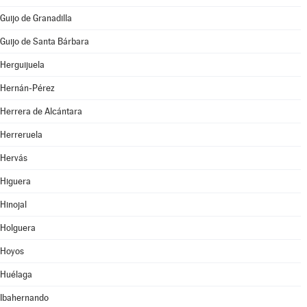
Guijo de Granadilla
Guijo de Santa Bárbara
Herguijuela
Hernán-Pérez
Herrera de Alcántara
Herreruela
Hervás
Higuera
Hinojal
Holguera
Hoyos
Huélaga
Ibahernando