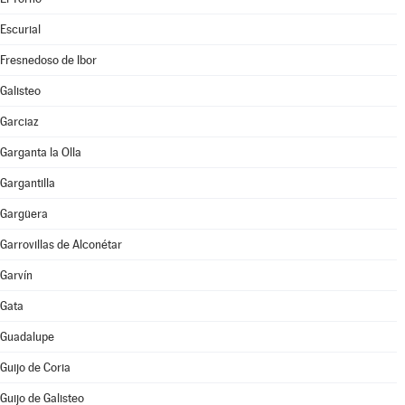
Escurial
Fresnedoso de Ibor
Galisteo
Garciaz
Garganta la Olla
Gargantilla
Gargüera
Garrovillas de Alconétar
Garvín
Gata
Guadalupe
Guijo de Coria
Guijo de Galisteo