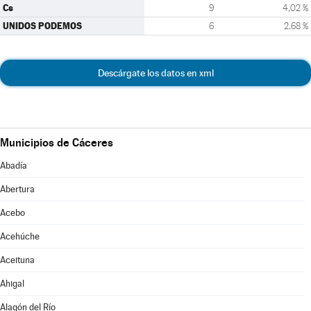
Cs
9
4,02 %
UNIDOS PODEMOS
6
2,68 %
Descárgate los datos en xml
Municipios de Cáceres
Abadía
Abertura
Acebo
Acehúche
Aceituna
Ahigal
Alagón del Río