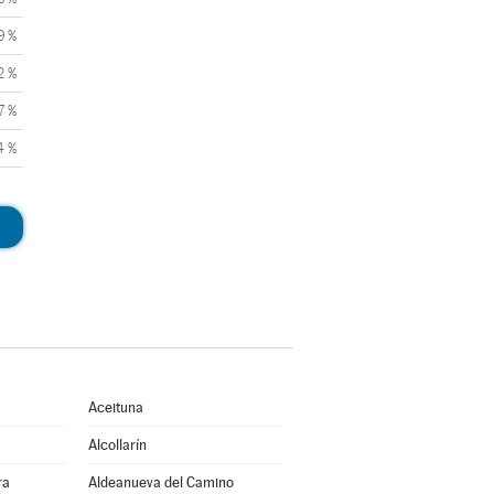
9 %
2 %
7 %
4 %
Aceituna
Alcollarín
ra
Aldeanueva del Camino