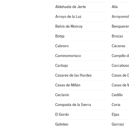
Aldehuela de Jerte
Alía
Arroyo de la Luz
Arroyomol
Belvís de Monroy
Benqueren
Botija
Brozas
Cabrero
Cáceres
Caminomorisco
Campillo d
Carbajo
Carcabos
Casares de las Hurdes
Casas de 
Casas de Millán
Casas de 
Ceclavín
Cedillo
Conquista de la Sierra
Coria
El Gordo
Eljas
Galisteo
Garciaz