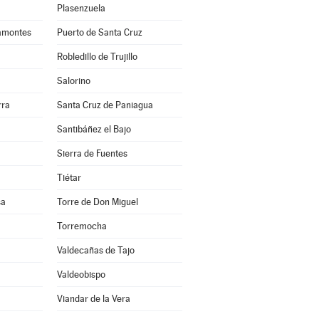
Plasenzuela
amontes
Puerto de Santa Cruz
Robledillo de Trujillo
Salorino
rra
Santa Cruz de Paniagua
Santibáñez el Bajo
Sierra de Fuentes
Tiétar
sa
Torre de Don Miguel
Torremocha
Valdecañas de Tajo
Valdeobispo
Viandar de la Vera