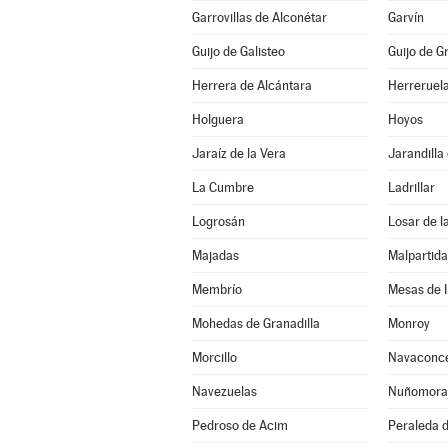
Garrovillas de Alconétar
Garvín
Guijo de Galisteo
Guijo de G
Herrera de Alcántara
Herreruel
Holguera
Hoyos
Jaraíz de la Vera
Jarandilla
La Cumbre
Ladrillar
Logrosán
Losar de l
Majadas
Malpartid
Membrío
Mesas de I
Mohedas de Granadilla
Monroy
Morcillo
Navaconc
Navezuelas
Nuñomora
Pedroso de Acim
Peraleda d