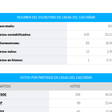
RESUMEN DEL ESCRUTINIO DE CASAS DEL CASTAÑAR
scrutado:
10
otos contabilizados:
435
83,0
bstenciones:
89
16,9
otos nulos:
13
2,9
otos en blanco:
1
0,2
VOTOS POR PARTIDOS EN CASAS DEL CASTAÑAR
ARTIDO
VOTOS
PSOE
198
46,9
PP
99
23,4
VOX
45
10,6