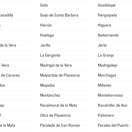
Gata
Guadalupe
ranadilla
Guijo de Santa Bárbara
Herguijuela
a
Hervás
Higuera
Huélaga
Ibahernando
 de la Vera
Jarilla
Jerte
La Garganta
La Granja
a Vera
Madrigal de la Vera
Madrigalejo
a de Cáceres
Malpartida de Plasencia
Marchagaz
bor
Miajadas
Millanes
Montánchez
Montehermoso
ejo
Navalmoral de la Mata
Navalvillar de Ibor
l
Oliva de Plasencia
Palomero
e la Mata
Peraleda de San Román
Perales del Puerto