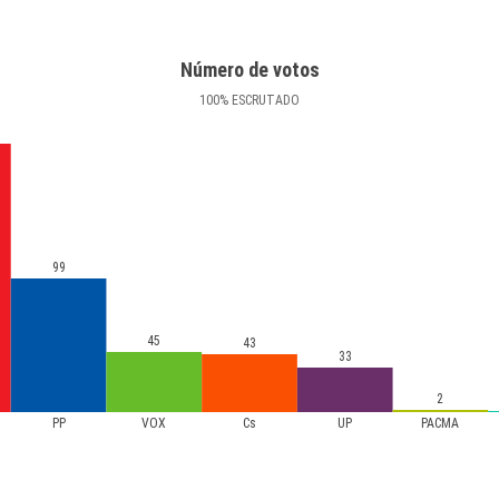
Número de votos
100
%
ESCRUTADO
99
45
43
33
2
PP
VOX
Cs
UP
PACMA