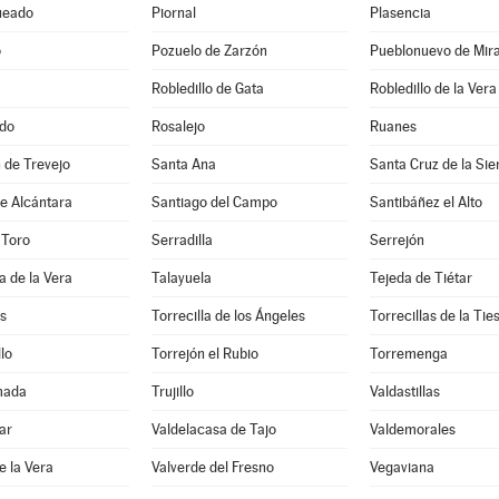
ueado
Piornal
Plasencia
o
Pozuelo de Zarzón
Pueblonuevo de Mir
Robledillo de Gata
Robledillo de la Vera
do
Rosalejo
Ruanes
 de Trevejo
Santa Ana
Santa Cruz de la Sie
e Alcántara
Santiago del Campo
Santibáñez el Alto
 Toro
Serradilla
Serrejón
a de la Vera
Talayuela
Tejeda de Tiétar
s
Torrecilla de los Ángeles
Torrecillas de la Tie
lo
Torrejón el Rubio
Torremenga
mada
Trujillo
Valdastillas
ar
Valdelacasa de Tajo
Valdemorales
e la Vera
Valverde del Fresno
Vegaviana