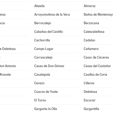
Aliseda
Almaraz
inos
Arroyomolinos de la Vera
Baños de Montemay
cia
Berrocalejo
Berzocana
Cabañas del Castillo
Cabezabellosa
Cachorrilla
Cadalso
e Deleitosa
Campo Lugar
Cañamero
o
Carrascalejo
Casar de Cáceres
Don Antonio
Casas de Don Gómez
Casas del Castañar
Miravete
Casatejada
Casillas de Coria
Cerezo
Cilleros
Cuacos de Yuste
Deleitosa
El Torno
Escurial
Garganta la Olla
Gargantilla