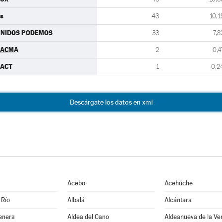
s
43
10,1
UNIDOS PODEMOS
33
7,8
PACMA
2
0,4
PACT
1
0,2
Descárgate los datos en xml
Acebo
Acehúche
 Río
Albalá
Alcántara
enera
Aldea del Cano
Aldeanueva de la Ve