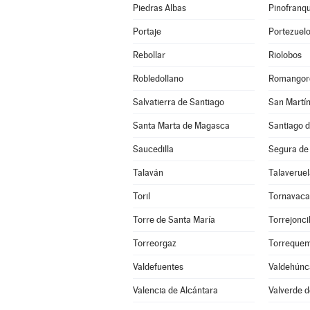
Piedras Albas
Pinofranq
Portaje
Portezuel
Rebollar
Riolobos
Robledollano
Romangor
Salvatierra de Santiago
San Martín
Santa Marta de Magasca
Santiago d
Saucedilla
Segura de
Talaván
Talaveruel
Toril
Tornavaca
Torre de Santa María
Torrejoncil
Torreorgaz
Torreque
Valdefuentes
Valdehúnc
Valencia de Alcántara
Valverde d