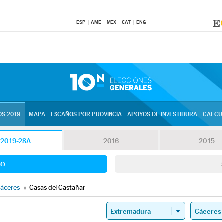
ESP
AME
MEX
CAT
ENG
S 2019
MAPA
ESCAÑOS POR PROVINCIA
APOYOS DE INVESTIDURA
CALCU
2019-28A
2016
2015
SO
áceres
»
Casas del Castañar