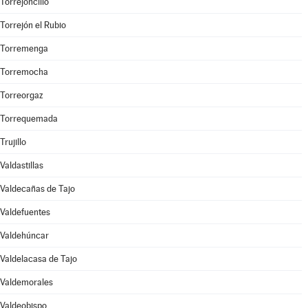
Torrejoncillo
Torrejón el Rubio
Torremenga
Torremocha
Torreorgaz
Torrequemada
Trujillo
Valdastillas
Valdecañas de Tajo
Valdefuentes
Valdehúncar
Valdelacasa de Tajo
Valdemorales
Valdeobispo