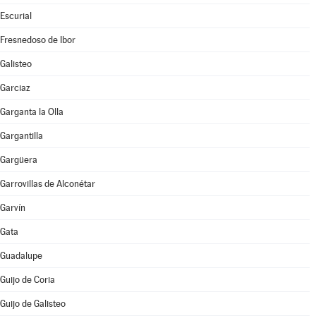
Escurial
Fresnedoso de Ibor
Galisteo
Garciaz
Garganta la Olla
Gargantilla
Gargüera
Garrovillas de Alconétar
Garvín
Gata
Guadalupe
Guijo de Coria
Guijo de Galisteo