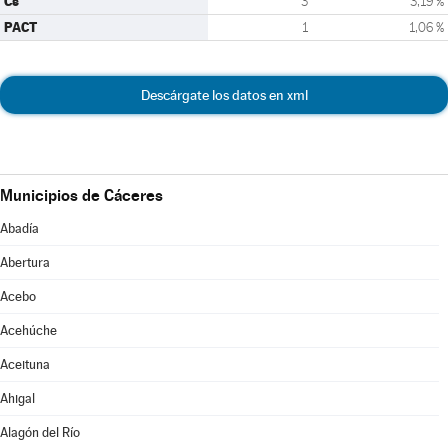
Cs
3
3,19 %
PACT
1
1,06 %
Descárgate los datos en xml
Municipios de Cáceres
Abadía
Abertura
Acebo
Acehúche
Aceituna
Ahigal
Alagón del Río