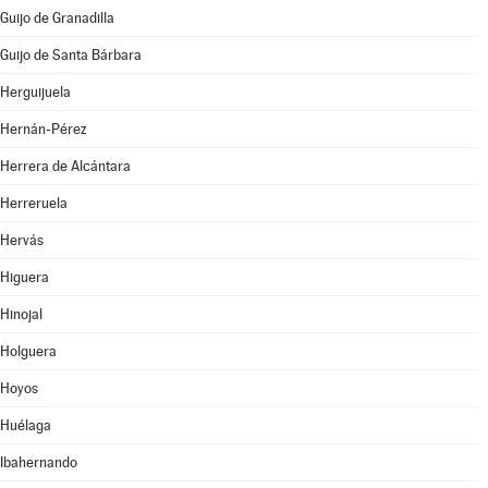
Guijo de Granadilla
Guijo de Santa Bárbara
Herguijuela
Hernán-Pérez
Herrera de Alcántara
Herreruela
Hervás
Higuera
Hinojal
Holguera
Hoyos
Huélaga
Ibahernando