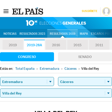
SUSCRÍBETE
10N | Eleccion
NOTICIAS
RESULTADOS 2023
RESULTADOS 2019
MAPA
ESCAÑOS POR 
2019
2019-28A
2016
2015
2011
CONGRESO
SENADO
Estás en:
Total España
»
Extremadura
»
Cáceres
»
Villa del Rey