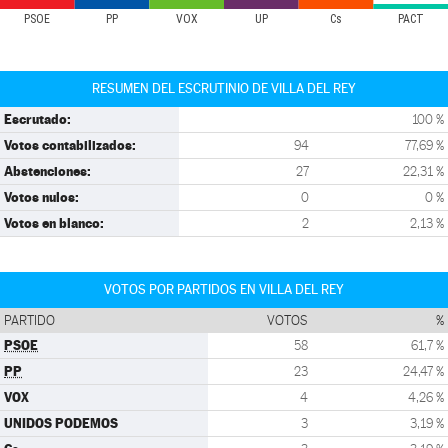
PSOE
PP
VOX
UP
Cs
PACT
RESUMEN DEL ESCRUTINIO DE VILLA DEL REY
Escrutado:
100 %
Votos contabilizados:
94
77,69 %
Abstenciones:
27
22,31 %
Votos nulos:
0
0 %
Votos en blanco:
2
2,13 %
VOTOS POR PARTIDOS EN VILLA DEL REY
PARTIDO
VOTOS
%
PSOE
58
61,7 %
PP
23
24,47 %
VOX
4
4,26 %
UNIDOS PODEMOS
3
3,19 %