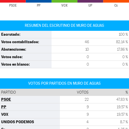
PSOE
PP
VOX
UP
Cs
RESUMEN DEL ESCRUTINIO DE MURO DE AGUAS
Escrutado:
100 %
Votos contabilizados:
46
82,14 %
Abstenciones:
10
17,86 %
Votos nulos:
0
0 %
Votos en blanco:
0
0 %
VOTOS POR PARTIDOS EN MURO DE AGUAS
PARTIDO
VOTOS
%
PSOE
22
47,83 %
PP
9
19,57 %
VOX
9
19,57 %
UNIDOS PODEMOS
4
8,7 %