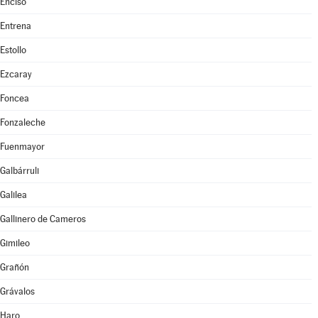
Enciso
Entrena
Estollo
Ezcaray
Foncea
Fonzaleche
Fuenmayor
Galbárruli
Galilea
Gallinero de Cameros
Gimileo
Grañón
Grávalos
Haro