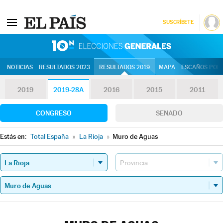
SUSCRÍBETE
10N | Eleccion
NOTICIAS
RESULTADOS 2023
RESULTADOS 2019
MAPA
ESCAÑOS POR 
2019
2019-28A
2016
2015
2011
CONGRESO
SENADO
Estás en:
Total España
»
La Rioja
»
Muro de Aguas