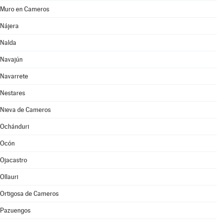
Muro en Cameros
Nájera
Nalda
Navajún
Navarrete
Nestares
Nieva de Cameros
Ochánduri
Ocón
Ojacastro
Ollauri
Ortigosa de Cameros
Pazuengos