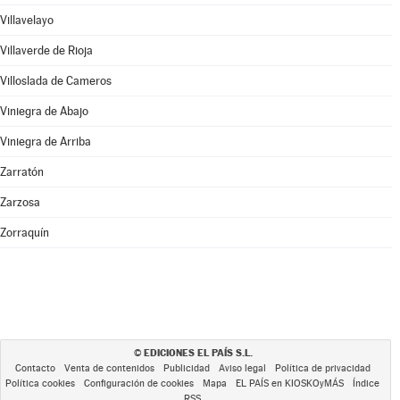
Villavelayo
Villaverde de Rioja
Villoslada de Cameros
Viniegra de Abajo
Viniegra de Arriba
Zarratón
Zarzosa
Zorraquín
EDICIONES EL PAÍS S.L.
©
Contacto
Venta de contenidos
Publicidad
Aviso legal
Política de privacidad
Política cookies
Configuración de cookies
Mapa
EL PAÍS en KIOSKOyMÁS
Índice
RSS